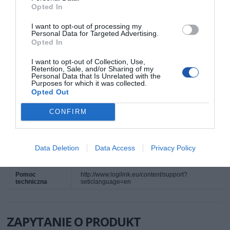
Opted In
I want to opt-out of processing my
Deklarowana waga jest wagą minimalną i może różnić się w zależności od
Personal Data for Targeted Advertising.
konfiguracji oraz zmian występujących w procesie produkcyjnym.
Opted In
I want to opt-out of Collection, Use,
INFORMACJE HANDLOWE
Retention, Sale, and/or Sharing of my
Personal Data that Is Unrelated with the
Purposes for which it was collected.
Opted Out
Kod producenta
CQ4022S
Dane
LogiLink
CONFIRM
producenta
2direct GmbH
Langenstück 5
58579 Schalksmühle
Niemcy
Telefon: +49 2355 500 0
Data Deletion
Data Access
Privacy Policy
E-mail: info@2direct.de
Strona internetowa: logilink.de
Pomoc
http://www.logilink.eu/content/support?
techniczna
seticlanguage=en
ZAPYTANIE O PRODUKT