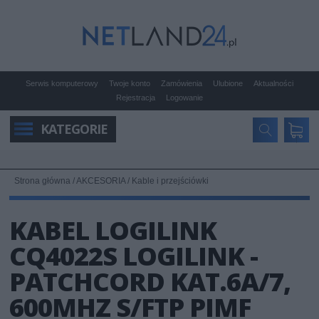
Serwis komputerowy
Twoje konto
Zamówienia
Ulubione
Aktualności
Rejestracja
Logowanie
KATEGORIE
Strona główna
/
AKCESORIA
/
Kable i przejściówki
KABEL LOGILINK
CQ4022S LOGILINK -
PATCHCORD KAT.6A/7,
600MHZ S/FTP PIMF