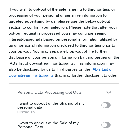
Klasa produktu
Kabel sieciowy (patchcord)
Typ
CAT7
If you wish to opt-out of the sale, sharing to third parties, or
okablowania
processing of your personal or sensitive information for
targeted advertising by us, please use the below opt-out
Długość
0.500 metr
section to confirm your selection. Please note that after your
Kategoria
7
opt-out request is processed you may continue seeing
Materiał izolacji
LSZH - powłoka nie podtrzymuje palenia, nie
interest-based ads based on personal information utilized by
kabla
wydziela trujących związków
us or personal information disclosed to third parties prior to
Typ wtyczki 1
1 x RJ45
your opt-out. You may separately opt-out of the further
disclosure of your personal information by third parties on the
Typ wtyczki 2
1 x RJ45
IAB’s list of downstream participants. This information may
Cross-Over
Tak
also be disclosed by us to third parties on the
IAB’s List of
Osłonka
zalewana
Downstream Participants
that may further disclose it to other
third parties.
Kolor
szary
Dodatkowe
Raw cable: Cat.7, 600 MHz, 10 Gigabit
Personal Data Processing Opt Outs
informacje
Ekran: S/FTP, pary w metalowej folii (PIMF)
I want to opt-out of the Sharing of my
Drut: miedź, 26/7 AWG
personal data.
Powłoka: LSZH, halogen o małej zawartości
Opted In
dymu
Złącze: Cat.6A RJ45, pozłacane styki
I want to opt-out of the Sale of my
Standard: ISO/IEC11801, TIA/EIA568-C
Personal Data.