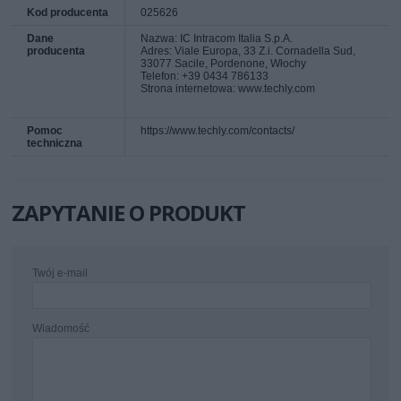
Kod producenta
025626
Dane
Nazwa: IC Intracom Italia S.p.A.
producenta
Adres: Viale Europa, 33 Z.i. Cornadella Sud,
33077 Sacile, Pordenone, Włochy
Telefon: +39 0434 786133
Strona internetowa: www.techly.com
Pomoc
https://www.techly.com/contacts/
techniczna
ZAPYTANIE O PRODUKT
Twój e-mail
Wiadomość