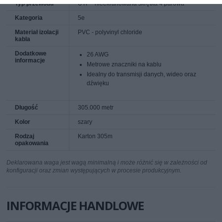
Typ przewodu
UTP - nieekranowana skrętka 4 parowa
Kategoria
5e
Materiał izolacji
PVC - polyvinyl chloride
kabla
Dodatkowe
26 AWG
informacje
Metrowe znaczniki na kablu
Idealny do transmisji danych, wideo oraz
dźwięku
Długość
305.000 metr
Kolor
szary
Rodzaj
Karton 305m
opakowania
Deklarowana waga jest wagą minimalną i może różnić się w zależności od
konfiguracji oraz zmian występujących w procesie produkcyjnym.
INFORMACJE HANDLOWE