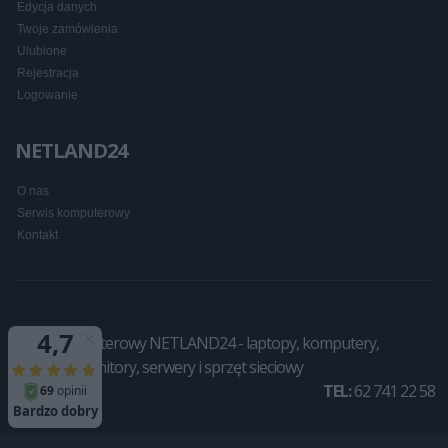
Edycja danych
Twoje zamówienia
Ulubione
Rejestracja
Logowanie
NETLAND24
O nas
Serwis komputerowy
Kontakt
Sklep komputerowy NETLAND24 - laptopy, komputery,
drukarki, monitory, serwery i sprzęt sieciowy
TEL:
62 741 22 58