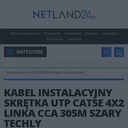
Serwis komputerowy
Twoje konto
Zamówienia
Ulubione
Aktualności
Rejestracja
Logowanie
KATEGORIE
Strona główna
/
AKCESORIA
/
Kable i przejściówki
KABEL INSTALACYJNY
SKRĘTKA UTP CAT5E 4X2
LINKA CCA 305M SZARY
TECHLY