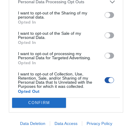
Personal Data Processing Opt Outs
I want to opt-out of the Sharing of my
personal data.
Opted In
I want to opt-out of the Sale of my
Personal Data.
Opted In
I want to opt-out of processing my
Personal Data for Targeted Advertising.
SPECYFIKACJA
Opted In
I want to opt-out of Collection, Use,
Retention, Sale, and/or Sharing of my
Personal Data that Is Unrelated with the
Purposes for which it was collected.
Opted Out
Symbol
025626
producenta
CONFIRM
Nazwa produktu
TECHLY 025626 TechlyPro Kabel instalacyjny
skrętka UTP Cat5e 4x2 linka CCA 305m szary
Producent
TECHLY
Data Deletion
Data Access
Privacy Policy
Klasa produktu
Kabel sieciowy (instalacyjny)