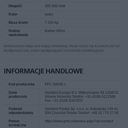
Długość
305.000 metr
Kolor
szary
Masa brutto
7.320 kg
Rodzaj
Karton 305m
opakowania
Deklarowana waga jest wagą minimalną i może różnić się w zależności od
konfiguracji oraz zmian występujących w procesie produkcyjnym.
INFORMACJE HANDLOWE
Kod producenta
FPC-5004E-L
Dane
Gembird Europe B.V. Wittevrouwen 56 1358CD
producenta
Almere Holandia Telefon: +31-(0)36-5211588
Fax: +31-(0)36-5347835
Podmiot
Gembird Polska Sp. z o.o. ul. Katowicka 146 41-
odpowiedzialny
500 Chorzów Polska Telefon: +48 32 775 27 00
Pomoc
https://www.gmb.nl/service.aspx?op=contact
techniczna