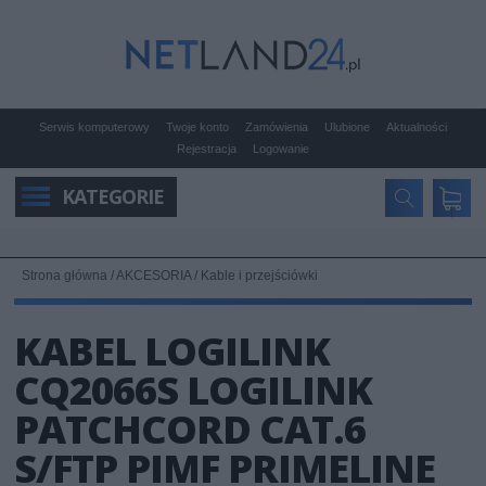
Serwis komputerowy
Twoje konto
Zamówienia
Ulubione
Aktualności
Rejestracja
Logowanie
KATEGORIE
Strona główna
/
AKCESORIA
/
Kable i przejściówki
KABEL LOGILINK
CQ2066S LOGILINK
PATCHCORD CAT.6
S/FTP PIMF PRIMELINE