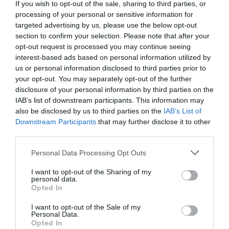
If you wish to opt-out of the sale, sharing to third parties, or
Typ
CAT6
processing of your personal or sensitive information for
okablowania
targeted advertising by us, please use the below opt-out
Długość
3.000 metr
section to confirm your selection. Please note that after your
opt-out request is processed you may continue seeing
Kategoria
6
interest-based ads based on personal information utilized by
Materiał izolacji
LSZH - powłoka nie podtrzymuje palenia, nie
us or personal information disclosed to third parties prior to
kabla
wydziela trujących związków
your opt-out. You may separately opt-out of the further
Typ wtyczki 1
1 x RJ45
disclosure of your personal information by third parties on the
Typ wtyczki 2
1 x RJ45
IAB’s list of downstream participants. This information may
also be disclosed by us to third parties on the
IAB’s List of
Cross-Over
Tak
Downstream Participants
that may further disclose it to other
Osłonka
zalewana
third parties.
Kolor
niebieski
Personal Data Processing Opt Outs
Dodatkowe
AWG 27/7
informacje
skrętka ekranowana, PIMF
I want to opt-out of the Sharing of my
personal data.
drut miedziany
Opted In
ISO/IEC 11801, EN502-288 and TIA/EIA
568-B.1
I want to opt-out of the Sale of my
Personal Data.
Opted In