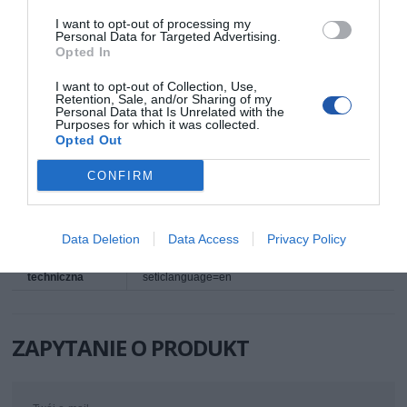
Deklarowana waga jest wagą minimalną i może różnić się w zależności od
konfiguracji oraz zmian występujących w procesie produkcyjnym.
I want to opt-out of processing my
Personal Data for Targeted Advertising.
Opted In
INFORMACJE HANDLOWE
I want to opt-out of Collection, Use,
Retention, Sale, and/or Sharing of my
Personal Data that Is Unrelated with the
Kod producenta
CQ2066S
Purposes for which it was collected.
Opted Out
Dane
LogiLink
producenta
2direct GmbH
Langenstück 5
CONFIRM
58579 Schalksmühle
Niemcy
Telefon: +49 2355 500 0
E-mail: info@2direct.de
Strona internetowa: logilink.de
Data Deletion
Data Access
Privacy Policy
Pomoc
http://www.logilink.eu/content/support?
techniczna
seticlanguage=en
ZAPYTANIE O PRODUKT