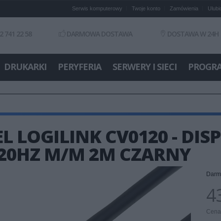
Serwis komputerowy
Twoje konto
Zamówienia
Ulubi
2 741 22 58
DARMOWA DOSTAWA
DOSTAWA W 24H
DRUKARKI
PERYFERIA
SERWERY I SIECI
PROGR
L LOGILINK CV0120 - DIS
20HZ M/M 2M CZARNY
Darm
43
Cena 