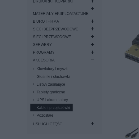
DRUKARKI I KOPIARKI
MATERIAŁY EKSPLOATACYJNE
BIURO I FIRMA
SIECI BEZPRZEWODOWE
SIECI PRZEWODOWE
SERWERY
PROGRAMY
AKCESORIA
Klawiatury i myszki
Głośniki i słuchawki
Listwy zasilające
Tablety graficzne
UPS i akumulatory
Kable i przejściówki
Pozostałe
USŁUGI i CZĘŚCI