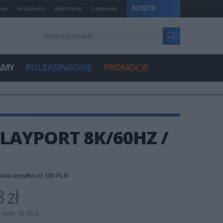
KOSZYK
one
Aktualności
Rejestracja
Logowanie
AMY
POLEASINGOWE
PROMOCJE
PLAYPORT 8K/60HZ /
owa wysyłka od 100 PLN
 zł
netto: 34,96 zł