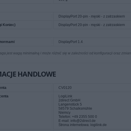
DisplayPort 20-pin - męski - z zatrzaskiem
gi Koniec)
DisplayPort 20-pin - męski - z zatrzaskiem
 normami
DisplayPort 1.4
a jest wagą minimalną i może różnić się w zależności od konfiguracji oraz zmia
MACJE HANDLOWE
enta
CV0120
centa
LogiLink
2direct GmbH
Langenstück 5
58579 Schalksmühle
Niemcy
Telefon: +49 2355 500 0
E-mail: info@2direct.de
Strona internetowa: logilink.de