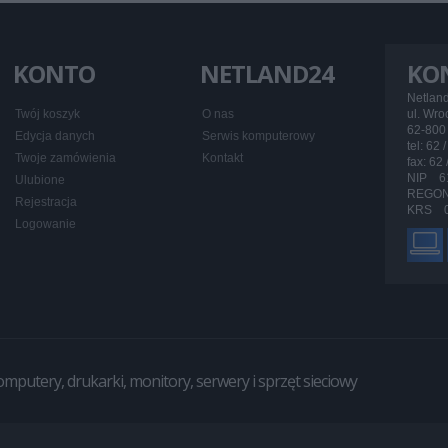
KONTO
NETLAND24
KO
Netlan
Twój koszyk
O nas
ul. Wr
62-800 
Edycja danych
Serwis komputerowy
tel: 62 
Twoje zamówienia
Kontakt
fax: 62
NIP 6
Ulubione
REGON
Rejestracja
KRS 0
Logowanie
utery, drukarki, monitory, serwery i sprzęt sieciowy