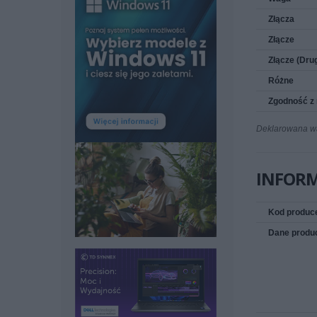
Złącza
Złącze
Złącze (Dru
Różne
Zgodność z
Deklarowana wag
INFOR
Kod produc
Dane produ