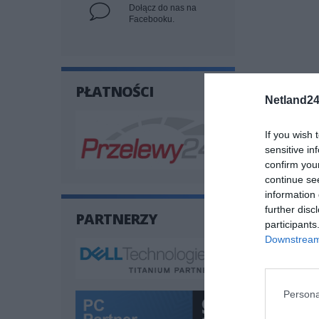
Dołącz do nas na
Facebooku.
PŁATNOŚCI
Netland24
If you wish 
sensitive in
confirm you
continue se
information 
further disc
PARTNERZY
participants
Downstream 
SPECYF
Persona