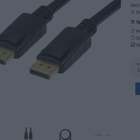
SKU
Do
S
Pr
Gw
W
P
Z