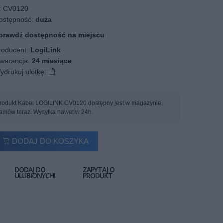
:
CV0120
stępność:
duża
prawdź dostępność na miejscu
oducent:
LogiLink
arancja:
24 miesiące
ydrukuj ulotkę:
rodukt Kabel LOGILINK CV0120 dostępny jest w magazynie.
amów teraz. Wysyłka nawet w 24h.
DODAJ DO KOSZYKA
DODAJ DO
ZAPYTAJ O
ULUBIONYCH!
PRODUKT