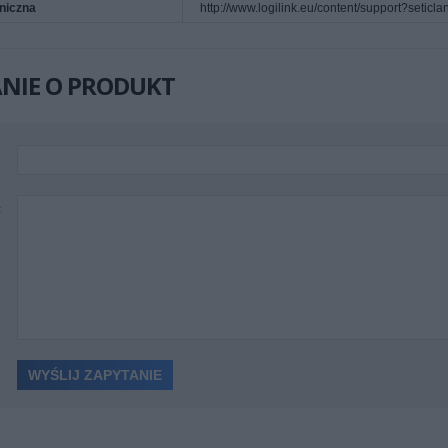
niczna
http://www.logilink.eu/content/support?setic
NIE O PRODUKT
ć