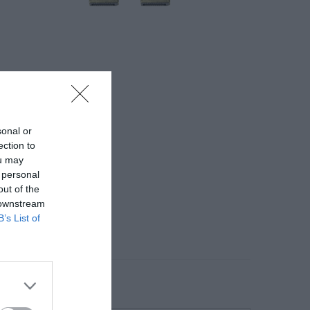
sonal or
ection to
ou may
 personal
out of the
 downstream
B’s List of