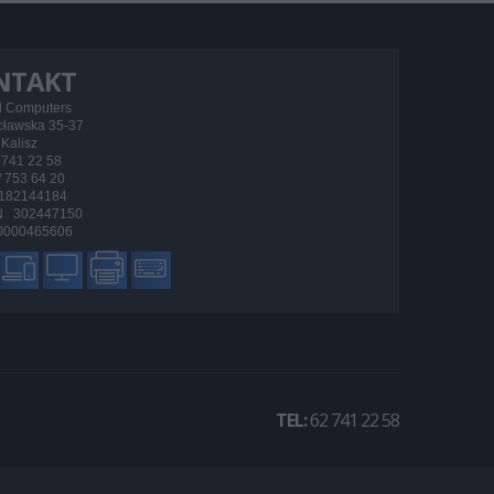
NTAKT
d Computers
ocławska 35-37
Kalisz
/ 741 22 58
 / 753 64 20
182144184
 302447150
000465606
TEL:
62 741 22 58