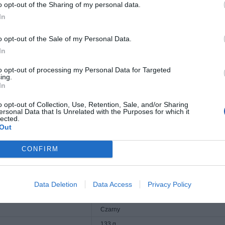
o opt-out of the Sharing of my personal data.
In
o opt-out of the Sale of my Personal Data.
źwięku i obrazu w jakości Ultra HD i doskonałej transmisji dźwięku. Podłącz D
In
ego DisplayPort. Służy do podłączania zewnętrznych ekranów lub rzutnika z 
echy
to opt-out of processing my Personal Data for Targeted
ing.
nie sygnałów audio i wideo
In
i blokujące i pozłacane złącza
K / 60 Hz i 4K / 120 Hz
o opt-out of Collection, Use, Retention, Sale, and/or Sharing
ersonal Data that Is Unrelated with the Purposes for which it
owość: do 32,4 Gb/s
lected.
Out
CONFIRM
Kabel portu wyświetlacza
leczone
Złoto
styka
Obsługa 4K, obsługa 8K
Data Deletion
Data Access
Privacy Policy
2 m
Czarny
133 g