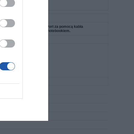
isplayPort do innego DisplayPort za pomocą kabla
odpowiednim komputerem lub notebookiem.