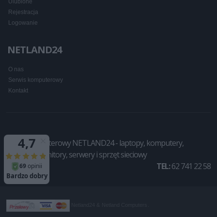
Ulubione
Rejestracja
Logowanie
NETLAND24
O nas
Serwis komputerowy
Kontakt
Sklep komputerowy NETLAND24 - laptopy, komputery,
drukarki, monitory, serwery i sprzęt sieciowy
TEL:
62 741 22 58
Netland24 &
Netland Computers
.