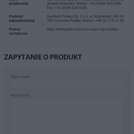
producenta
Almere Holandia Telefon: +31-(0)36-5211588
Fax: +31-(0)36-5347835
Podmiot
Gembird Polska Sp. z o.o. ul. Katowicka 146 41-
odpowiedzialny
500 Chorzów Polska Telefon: +48 32 775 27 00
Pomoc
https://www.gmb.nl/service.aspx?op=contact
techniczna
ZAPYTANIE O PRODUKT
Twój e-mail
Wiadomość