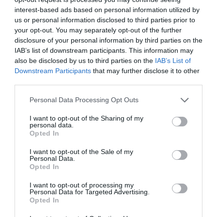
interest-based ads based on personal information utilized by
us or personal information disclosed to third parties prior to
your opt-out. You may separately opt-out of the further
SPECYFIKACJA
disclosure of your personal information by third parties on the
IAB’s list of downstream participants. This information may
also be disclosed by us to third parties on the
IAB’s List of
Downstream Participants
that may further disclose it to other
third parties.
Symbol
PP6A-LSZHCU-BK-5M
producenta
Personal Data Processing Opt Outs
Nazwa produktu
GEMBIRD PP6A-LSZHCU-BK-5M Gembird
patchcord RJ45, kat. 6A, SFTP, LSZH, 5m,
I want to opt-out of the Sharing of my
czarny
personal data.
Opted In
Producent
GEMBIRD
I want to opt-out of the Sale of my
Klasa produktu
Kabel sieciowy (patchcord)
Personal Data.
Typ
FTP/STP - ekranowana skrętka 4 parowa
Opted In
okablowania
I want to opt-out of processing my
Długość
5.000 metr
Personal Data for Targeted Advertising.
Opted In
Kategoria
6A
Materiał izolacji
LSZH - powłoka nie podtrzymuje palenia, nie