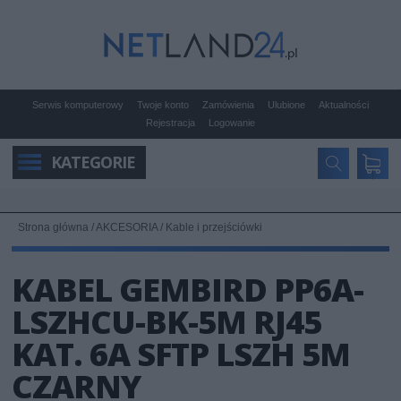
Serwis komputerowy
Twoje konto
Zamówienia
Ulubione
Aktualności
Rejestracja
Logowanie
KATEGORIE
Strona główna
/
AKCESORIA
/
Kable i przejściówki
KABEL GEMBIRD PP6A-
LSZHCU-BK-5M RJ45
KAT. 6A SFTP LSZH 5M
CZARNY