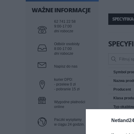
WAŻNE INFORMACJE
SPECYFIKA
62 741 22 58
9:00-17:00
dni robocze
SPECYF
Odbiór osobisty
8:00-17:00
dni robocze
Napisz do nas
Symbol pro
kurier DPD:
Nazwa prod
- przelew 0 zł
- pobranie 15 zł
Producent
Klasa produ
Wygodne płatności
online
Typ okablow
Długość
Paczki wysyłamy
Netland24
Kategoria
w ciągu 24 godzin.
Materiał izol