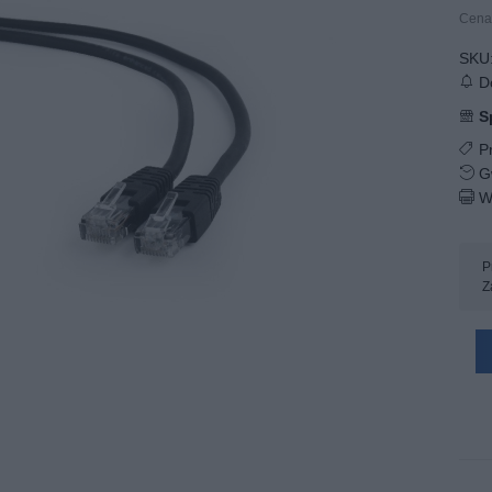
Cena 
SKU
Do
S
Pr
Gw
W
P
Z