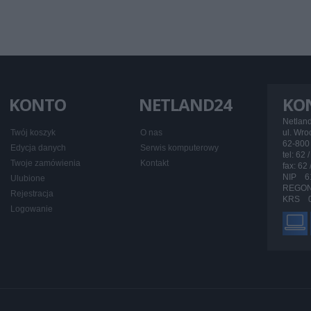
KONTO
NETLAND24
KO
Netlan
Twój koszyk
O nas
ul. Wr
62-800 
Edycja danych
Serwis komputerowy
tel: 62 
Twoje zamówienia
Kontakt
fax: 62
NIP 6
Ulubione
REGON
Rejestracja
KRS 0
Logowanie