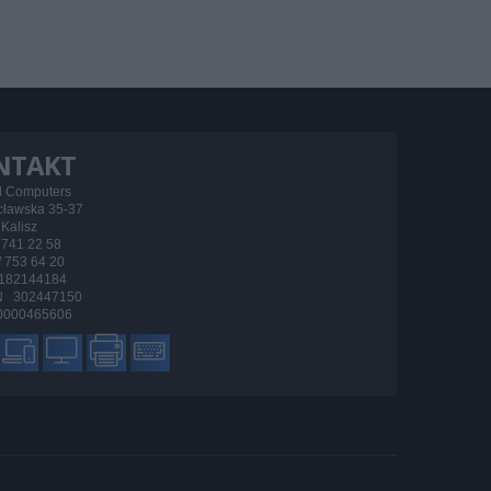
NTAKT
d Computers
ocławska 35-37
Kalisz
/ 741 22 58
 / 753 64 20
182144184
 302447150
000465606