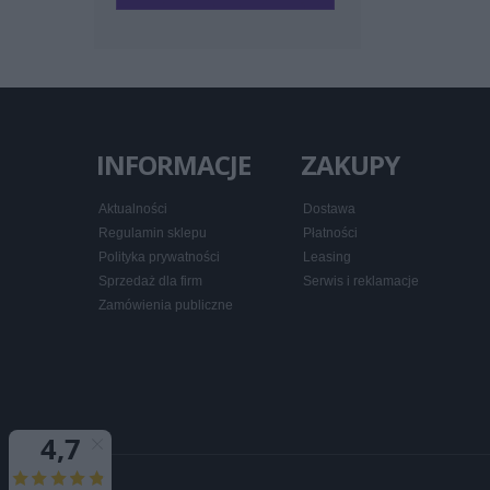
INFORMACJE
ZAKUPY
Aktualności
Dostawa
Regulamin sklepu
Płatności
Polityka prywatności
Leasing
Sprzedaż dla firm
Serwis i reklamacje
Zamówienia publiczne