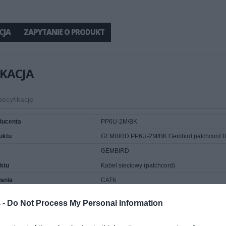
CJA
ZAPYTANIE O PRODUKT
IKACJA
ducenta
PP6U-2M/BK
uktu
GEMBIRD PP6U-2M/BK Gembird patchcord RJ45
GEMBIRD
ktu
Kabel sieciowy (patchcord)
ania
CAT6
2.000 metr
 -
Do Not Process My Personal Information
6
acji kabla
PVC - polyvinyl chloride