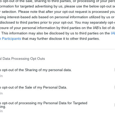
to opt-out of the sale, sharing to third parties, or processing of your per
formation for targeted advertising by us, please use the below opt-out s
 1
1 x RJ45
r selection. Please note that after your opt-out request is processed y
 2
1 x RJ45
eing interest-based ads based on personal information utilized by us or
Tak
disclosed to third parties prior to your opt-out. You may separately opt-
losure of your personal information by third parties on the IAB’s list of
Czarny
. This information may also be disclosed by us to third parties on the
IA
Participants
that may further disclose it to other third parties.
a jest wagą minimalną i może różnić się w zależności od konfiguracji oraz zmia
MACJE HANDLOWE
l Data Processing Opt Outs
enta
PP6U-2M/BK
o opt-out of the Sharing of my personal data.
In
centa
Gembird Europe B.V. Wittevrouwen 56 1358CD
5347835
o opt-out of the Sale of my Personal Data.
owiedzialny
Gembird Polska Sp. z o.o. ul. Katowicka 146
In
niczna
https://www.gmb.nl/service.aspx?op=contact
to opt-out of processing my Personal Data for Targeted
ing.
In
NIE O PRODUKT