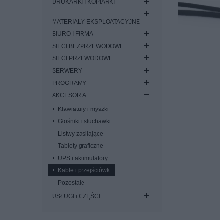
DRUKARKI I KOPIARKI
MATERIAŁY EKSPLOATACYJNE
BIURO I FIRMA
SIECI BEZPRZEWODOWE
SIECI PRZEWODOWE
SERWERY
PROGRAMY
AKCESORIA
Klawiatury i myszki
Głośniki i słuchawki
Listwy zasilające
Tablety graficzne
UPS i akumulatory
Kable i przejściówki
Pozostałe
USŁUGI i CZĘŚCI