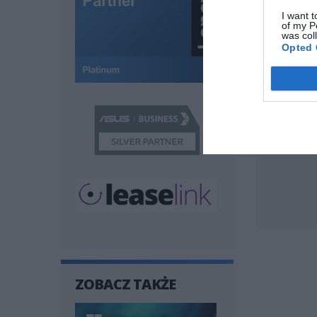
I want t
of my P
was col
Opted 
Twój e-mail
Wiadomoś
ZOBACZ TAKŻE