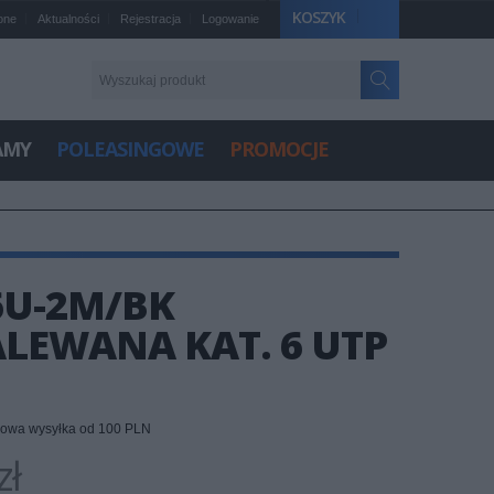
KOSZYK
one
Aktualności
Rejestracja
Logowanie
AMY
POLEASINGOWE
PROMOCJE
6U-2M/BK
LEWANA KAT. 6 UTP
owa wysyłka od 100 PLN
zł