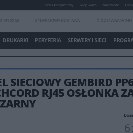
Serwis komputerowy
Twoje konto
Zamówienia
Ulubi
2 741 22 58
DARMOWA DOSTAWA
DOSTAWA W 24H
DRUKARKI
PERYFERIA
SERWERY I SIECI
PROGR
L SIECIOWY GEMBIRD PP
HCORD RJ45 OSŁONKA ZA
CZARNY
Darm
6 