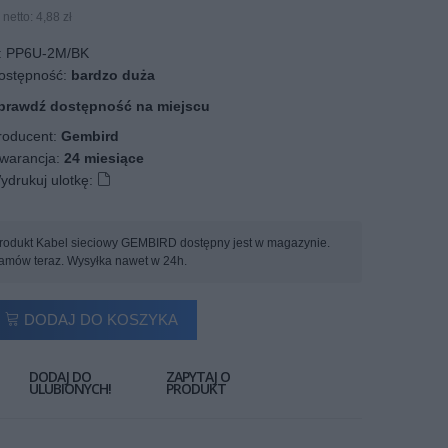
netto: 4,88 zł
:
PP6U-2M/BK
stępność:
bardzo duża
prawdź dostępność na miejscu
oducent:
Gembird
arancja:
24 miesiące
ydrukuj ulotkę:
rodukt Kabel sieciowy GEMBIRD dostępny jest w magazynie.
amów teraz. Wysyłka nawet w 24h.
DODAJ DO KOSZYKA
DODAJ DO
ZAPYTAJ O
ULUBIONYCH!
PRODUKT