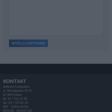
KONTAKT
Netland Computers
ul. Wrocławska 35-37
62-800 Kalisz
tel: 62 / 741 22 58
fax: 62 / 753 64 20
NIP 6182144184
REGON 302447150