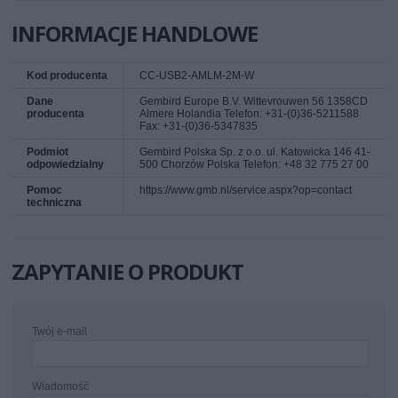
INFORMACJE HANDLOWE
Kod producenta
CC-USB2-AMLM-2M-W
Dane
Gembird Europe B.V. Wittevrouwen 56 1358CD
producenta
Almere Holandia Telefon: +31-(0)36-5211588
Fax: +31-(0)36-5347835
Podmiot
Gembird Polska Sp. z o.o. ul. Katowicka 146 41-
odpowiedzialny
500 Chorzów Polska Telefon: +48 32 775 27 00
Pomoc
https://www.gmb.nl/service.aspx?op=contact
techniczna
ZAPYTANIE O PRODUKT
Twój e-mail
Wiadomość