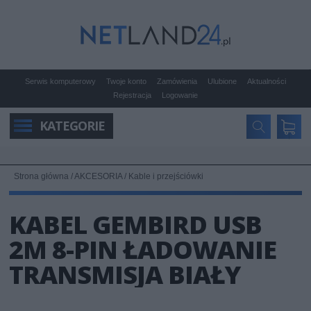
Serwis komputerowy
Twoje konto
Zamówienia
Ulubione
Aktualności
Rejestracja
Logowanie
KATEGORIE
Strona główna
/
AKCESORIA
/
Kable i przejściówki
KABEL GEMBIRD USB
2M 8-PIN ŁADOWANIE
TRANSMISJA BIAŁY