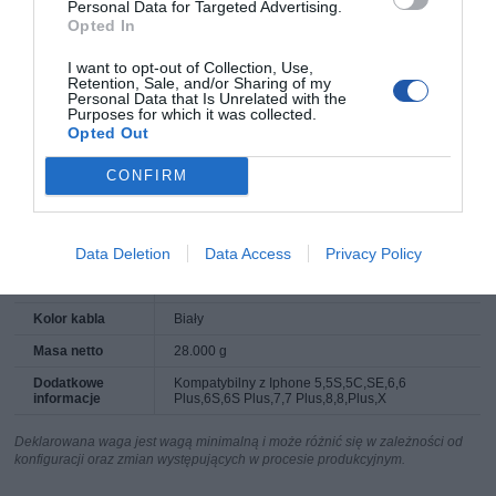
producenta
Personal Data for Targeted Advertising.
Opted In
Nazwa produktu
GEMBIRD CC-USB2-AMLM-2M-W Gembird
kabel USB do 8-pin ładowanie transmisja
(Ipad,Iphone5/6/7/8/X) 2m biał
I want to opt-out of Collection, Use,
Retention, Sale, and/or Sharing of my
Producent
GEMBIRD
Personal Data that Is Unrelated with the
Purposes for which it was collected.
Klasa produktu
Kable - USB | FireWire | PS/2 | (e)SATA | ATA
Opted Out
Wtyczki USB
1x USB 2.0
CONFIRM
Lightning
Długość kabla
2.000 metr
Data Deletion
Data Access
Privacy Policy
Pozłacane
Tak
końcówki
Kolor kabla
Biały
Masa netto
28.000 g
Dodatkowe
Kompatybilny z Iphone 5,5S,5C,SE,6,6
informacje
Plus,6S,6S Plus,7,7 Plus,8,8,Plus,X
Deklarowana waga jest wagą minimalną i może różnić się w zależności od
konfiguracji oraz zmian występujących w procesie produkcyjnym.