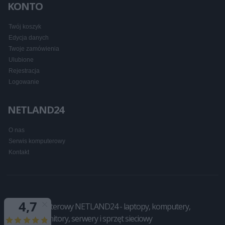
KONTO
Twój koszyk
Edycja danych
Twoje zamówienia
Ulubione
Rejestracja
Logowanie
NETLAND24
O nas
Serwis komputerowy
Kontakt
Sklep komputerowy NETLAND24 - laptopy, komputery,
drukarki, monitory, serwery i sprzęt sieciowy