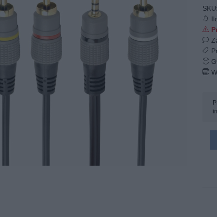
SKU
Il
Pr
Z
Pr
Gw
W
P
i