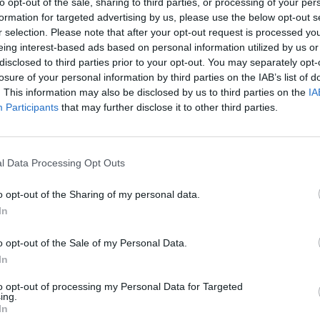
to opt-out of the sale, sharing to third parties, or processing of your per
formation for targeted advertising by us, please use the below opt-out s
r selection. Please note that after your opt-out request is processed y
eing interest-based ads based on personal information utilized by us or
disclosed to third parties prior to your opt-out. You may separately opt-
losure of your personal information by third parties on the IAB’s list of
IKACJA
. This information may also be disclosed by us to third parties on the
IA
Participants
that may further disclose it to other third parties.
ducenta
CCAP-4P3R-1.5M
l Data Processing Opt Outs
uktu
GEMBIRD CCAP-4P3R-1.5M Gembird kabel aud
o opt-out of the Sharing of my personal data.
GEMBIRD
In
ktu
Kable - SCART|S-Video|Toslink|RCA|JACK|
a
audio
o opt-out of the Sale of my Personal Data.
In
 (cinch)
3x męska RCA (cinch)
ck
1x męska Jack 3,5mm stereo
to opt-out of processing my Personal Data for Targeted
ing.
la
1.500 metr
In