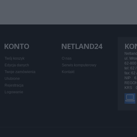
KONTO
NETLAND24
KO
Netlan
Twój koszyk
O nas
ul. Wr
62-800 
Edycja danych
Serwis komputerowy
tel: 62 
Twoje zamówienia
Kontakt
fax: 62
NIP 6
Ulubione
REGON
Rejestracja
KRS 0
Logowanie