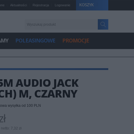
KOSZYK
one
Aktualności
Rejestracja
Logowanie
AMY
POLEASINGOWE
PROMOCJE
5M AUDIO JACK
NCH) M, CZARNY
owa wysyłka od 100 PLN
zł
netto: 7,32 zł