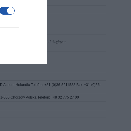
m
ych i innych urządzeń AV
n występujących w procesie produkcyjnym.
 Almere Holandia Telefon: +31-(0)36-5211588 Fax: +31-(0)36-
 41-500 Chorzów Polska Telefon: +48 32 775 27 00