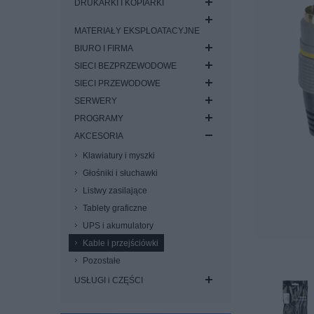
DRUKARKI I KOPIARKI
MATERIAŁY EKSPLOATACYJNE
BIURO I FIRMA
SIECI BEZPRZEWODOWE
SIECI PRZEWODOWE
SERWERY
PROGRAMY
AKCESORIA
Klawiatury i myszki
Głośniki i słuchawki
Listwy zasilające
Tablety graficzne
UPS i akumulatory
Kable i przejściówki
Pozostałe
USŁUGI i CZĘŚCI