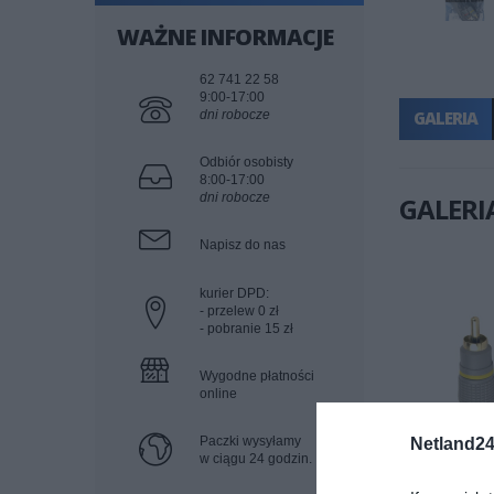
WAŻNE INFORMACJE
62 741 22 58
9:00-17:00
dni robocze
GALERIA
Odbiór osobisty
8:00-17:00
dni robocze
GALERI
Napisz do nas
kurier DPD:
- przelew 0 zł
- pobranie 15 zł
Wygodne płatności
online
Paczki wysyłamy
Netland24
w ciągu 24 godzin.