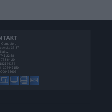
NTAKT
d Computers
ocławska 35-37
Kalisz
/ 741 22 58
 / 753 64 20
182144184
 302447150
000465606