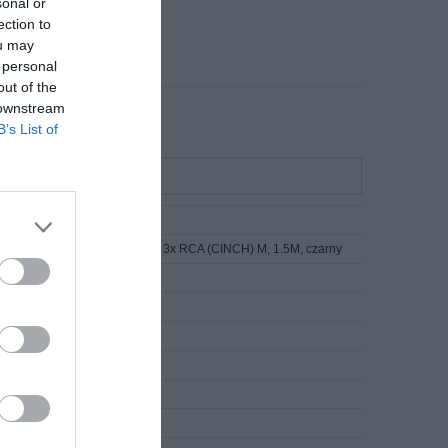
sonal or
ection to
ou may
 personal
out of the
 downstream
B’s List of
io JACK 3,5mm (4-pin) M / 3x RCA (CINCH) M, 1.5M, czarny
XLR