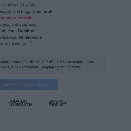
:
CCAP-4P3R-1.5M
ość sztuk w magazynie:
brak
osimy o kontakt
apytaj o dostępność
oducent:
Gembird
arancja:
24 miesiące
ydrukuj ulotkę:
rodukt Kabel GEMBIRD CCAP-4P3R-1.5M dostępny jest na
ndywidualne zamówienie.
Zapytaj
o termin dostawy.
BRAK DOSTĘPNOŚCI
DODAJ DO
ZAPYTAJ O
ULUBIONYCH!
PRODUKT