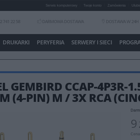
Serwis komputerowy
Twoje konto
Zamówienia
Ulubi
2 741 22 58
DARMOWA DOSTAWA
DOSTAWA W 24H
DRUKARKI
PERYFERIA
SERWERY I SIECI
PROGR
L GEMBIRD CCAP-4P3R-1.
M (4-PIN) M / 3X RCA (CI
Darm
9 
Cena 