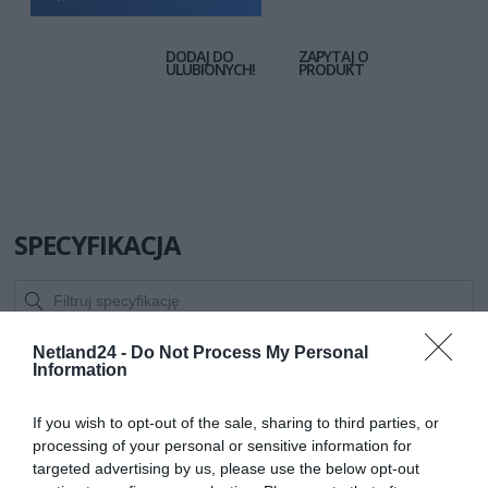
DODAJ DO
ZAPYTAJ O
ULUBIONYCH!
PRODUKT
SPECYFIKACJA
Symbol
CF2033U
Netland24 -
Do Not Process My Personal
producenta
Information
Nazwa produktu
LOGILINK CF2033U LOGILINK - Patchcord
Cat.6 U/UTP, dł. 1m, płaski, SlimLine, czarny
If you wish to opt-out of the sale, sharing to third parties, or
Producent
LOGILINK
processing of your personal or sensitive information for
targeted advertising by us, please use the below opt-out
Klasa produktu
Kabel sieciowy (patchcord)