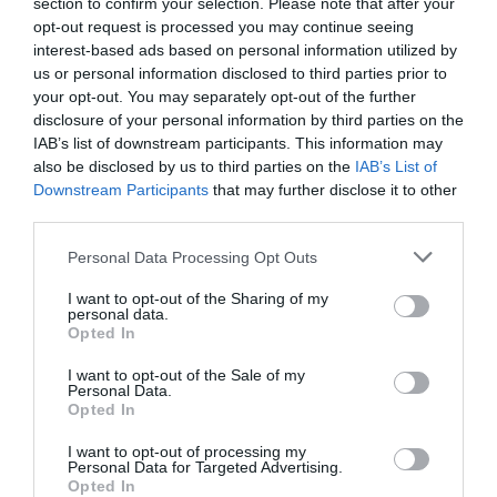
section to confirm your selection. Please note that after your
Typ
CAT6
opt-out request is processed you may continue seeing
okablowania
interest-based ads based on personal information utilized by
Długość
1.000 metr
us or personal information disclosed to third parties prior to
your opt-out. You may separately opt-out of the further
Kategoria
6
disclosure of your personal information by third parties on the
Materiał izolacji
PVC - polyvinyl chloride
IAB’s list of downstream participants. This information may
kabla
also be disclosed by us to third parties on the
IAB’s List of
Typ wtyczki 1
1 x RJ45
Downstream Participants
that may further disclose it to other
Typ wtyczki 2
1 x RJ45
third parties.
Cross-Over
Tak
Personal Data Processing Opt Outs
Osłonka
zalewana
I want to opt-out of the Sharing of my
Kolor
Czarny
personal data.
Opted In
Deklarowana waga jest wagą minimalną i może różnić się w zależności od
konfiguracji oraz zmian występujących w procesie produkcyjnym.
I want to opt-out of the Sale of my
Personal Data.
Opted In
INFORMACJE HANDLOWE
I want to opt-out of processing my
Personal Data for Targeted Advertising.
Opted In