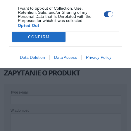
Kod producenta
CF2033U
I want to opt-out of Collection, Use,
Dane
LogiLink
Retention, Sale, and/or Sharing of my
producenta
2direct GmbH
Personal Data that Is Unrelated with the
Langenstück 5
Purposes for which it was collected.
58579 Schalksmühle
Niemcy
Opted Out
Telefon: +49 2355 500 0
E-mail: info@2direct.de
CONFIRM
Strona internetowa: logilink.de
Pomoc
http://www.logilink.eu/content/support?
techniczna
seticlanguage=en
Data Deletion
Data Access
Privacy Policy
ZAPYTANIE O PRODUKT
Twój e-mail
Wiadomość