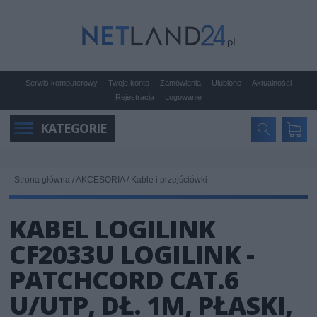
Serwis komputerowy
Twoje konto
Zamówienia
Ulubione
Aktualności
Rejestracja
Logowanie
KATEGORIE
Strona główna
/
AKCESORIA
/
Kable i przejściówki
KABEL LOGILINK
CF2033U LOGILINK -
PATCHCORD CAT.6
U/UTP, DŁ. 1M, PŁASKI,