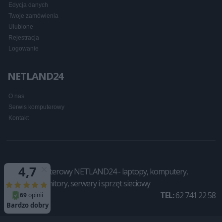
Edycja danych
Twoje zamówienia
Ulubione
Rejestracja
Logowanie
NETLAND24
O nas
Serwis komputerowy
Kontakt
Sklep komputerowy NETLAND24 - laptopy, komputery,
drukarki, monitory, serwery i sprzęt sieciowy
TEL:
62 741 22 58