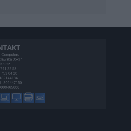
NTAKT
d Computers
ocławska 35-37
Kalisz
/ 741 22 58
 / 753 64 20
182144184
 302447150
000465606