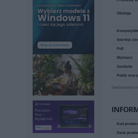
Protokoły s
Obsługa
Kompatybil
Interfejs si
PoE
Wymiary
Zasilanie
Pobór mocy
Deklarowana wag
INFOR
Kod produc
Dane produ