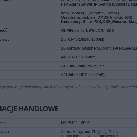
ieciowe
HTTP, HTTPS, TCP/IP, IPv4/IPv6, UPnP, SNM
FTP, Alarm Server, IP Search (Support Dahu
Web Service(IE, Chrome, Firefox)
Urządzenia mobilne: DMSS(Android, iOS)
Komputery: SmartPSS, DSS(Windows, Mac
ność
ONVIF(profile T/S/G); CGI; SDK
eciowy
1 x RJ-45(10/100/1000M)
16-portowy Switch PoE(porty 1-8 PoE/ePo
440 x 411.1 x 76mm
AC100V–240V, 50–60 Hz
<21W(bez HDD, bez PoE)
a jest wagą minimalną i może różnić się w zależności od konfiguracji oraz zmia
MACJE HANDLOWE
enta
NVR5432-16P-I/L
centa
Adres: Hangzhou, Zhejiang, Chiny
Strona internetowa: dahuasecurity.com