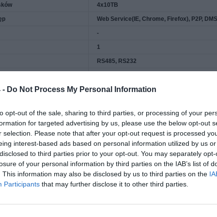
sków
4x10TB
ęp
Web Service(IE, Chrome, Firefox), P2P, DM
-
1
RS485, RS232
3xUSB(2xUSB3.0, 1xUSB2.0)
 -
Do Not Process My Personal Information
16 wejść oraz 6 wyjść
yjne
2xHDMI(1xHDMI 4K)/VGA
to opt-out of the sale, sharing to third parties, or processing of your per
Przekroczenie linii
formation for targeted advertising by us, please use the below opt-out s
Intruz
Liczenie ludzi
r selection. Please note that after your opt-out request is processed y
Mapy ciepła
eing interest-based ads based on personal information utilized by us or
Ochrona perymetryczna
disclosed to third parties prior to your opt-out. You may separately opt-
12 kanałów, 10 zasad IVS na każdy kanał
losure of your personal information by third parties on the IAB’s list of
Klasyfikacja obiektów: rozpoznawanie osob
. This information may also be disclosed by us to third parties on the
IA
Zaawansowane wyszukiwanie: osoba/poj
Participants
that may further disclose it to other third parties.
Rozpoznawanie twarzy
4 kanały(rejestrator)/16 kanałów przy ka
Maksymalnie 16 zdjęć twarzy na sekundę