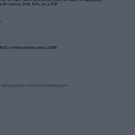
P, RTSP, UDP, SMTP, NTP, DHCP, DNS, IP Filter, PPPoE,DDNS,
a IP camera, DVR, NVS, etc.), P2P
)
E/EoC) o maksymalnej mocy 150W
n występujących w procesie produkcyjnym.