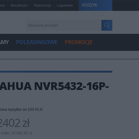
KOSZYK
one
Aktualności
Rejestracja
Logowanie
AMY
POLEASINGOWE
PROMOCJE
DAHUA NVR5432-16P-
owa wysyłka od 100 PLN
2402 zł
netto: 10 082,93 zł