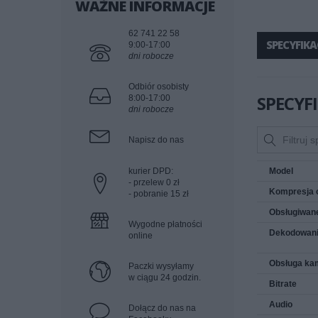
WAŻNE INFORMACJE
62 741 22 58
SPECYFIKA
9:00-17:00
dni robocze
Odbiór osobisty
SPECYF
8:00-17:00
dni robocze
Napisz do nas
kurier DPD:
Model
- przelew 0 zł
Kompresja 
- pobranie 15 zł
Obsługiwane
Wygodne płatności
Dekodowan
online
Obsługa ka
Paczki wysyłamy
w ciągu 24 godzin.
Bitrate
Audio
Dołącz do nas na