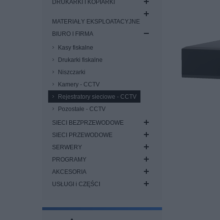
DRUKARKI I KOPIARKI
MATERIAŁY EKSPLOATACYJNE
BIURO I FIRMA
Kasy fiskalne
Drukarki fiskalne
Niszczarki
Kamery - CCTV
Rejestratory sieciowe - CCTV
Pozostałe - CCTV
SIECI BEZPRZEWODOWE
SIECI PRZEWODOWE
SERWERY
PROGRAMY
AKCESORIA
USŁUGI i CZĘŚCI