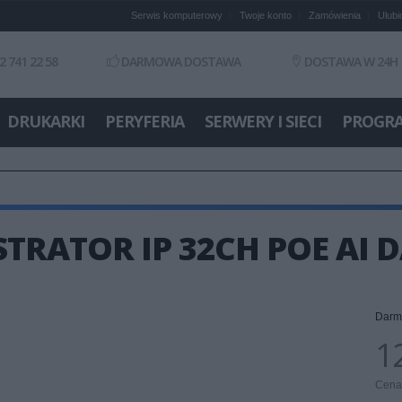
Serwis komputerowy
Twoje konto
Zamówienia
Ulubi
2 741 22 58
DARMOWA DOSTAWA
DOSTAWA W 24H
DRUKARKI
PERYFERIA
SERWERY I SIECI
PROGR
STRATOR IP 32CH POE AI 
Darm
1
Cena 