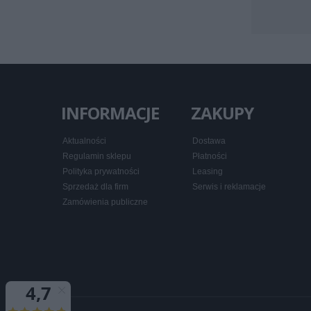
INFORMACJE
ZAKUPY
Aktualności
Dostawa
Regulamin sklepu
Płatności
Polityka prywatności
Leasing
Sprzedaż dla firm
Serwis i reklamacje
Zamówienia publiczne