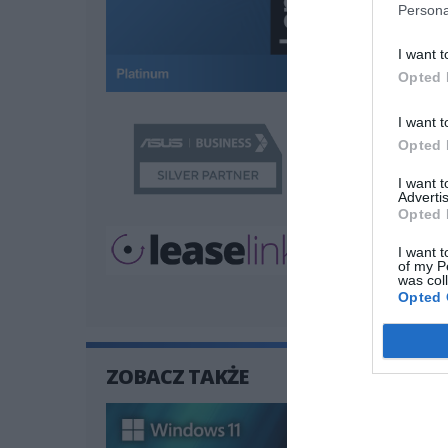
Persona
I want t
Opted 
I want t
Opted 
I want 
Advertis
Opted 
I want t
of my P
was col
Opted 
ZOBACZ TAKŻE