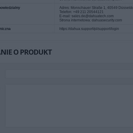
owiedzialny
Adres: Monschauer Straße 1, 40549 Düsseldo
Telefon: +49 211 20544121
E-mail: sales.de@dahuatech.com
Strona internetowa: dahuasecurity.com
niczna
https://dahua.support/pl/support/login
NIE O PRODUKT
ć