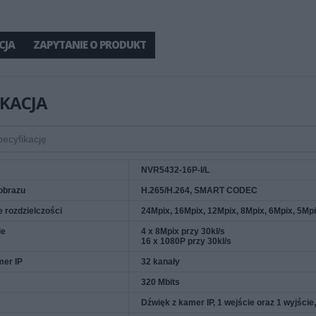
CJA
ZAPYTANIE O PRODUKT
IKACJA
NVR5432-16P-I/L
obrazu
H.265/H.264, SMART CODEC
 rozdzielczości
24Mpix, 16Mpix, 12Mpix, 8Mpix, 6Mpix, 5Mpi
ie
4 x 8Mpix przy 30kl/s
16 x 1080P przy 30kl/s
mer IP
32 kanały
320 Mbits
Dźwięk z kamer IP, 1 wejście oraz 1 wyjści