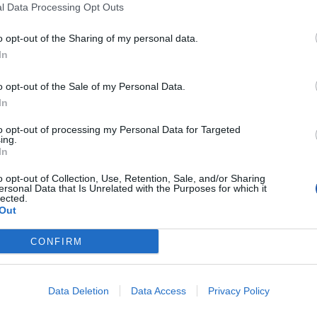
l Data Processing Opt Outs
Wykrywanie obcych twarzy (nie w bazie d
ręcznie.
Do 8 docelowych obrazów twarzy przeszu
o opt-out of the Sharing of my personal data.
ustawić dla każdego docelowego obrazu 
In
Do 20 baz danych twarzy zawierających łą
dodać imię i nazwisko, płeć, datę urodzeni
o opt-out of the Sale of my Personal Data.
Każdą bazę danych można zastosować do
In
Wyzwalanie: Brzęczyk, komunikaty głosow
PTZ itp.
to opt-out of processing my Personal Data for Targeted
ing.
SMD Plus
In
Obsługa do 12 kanałów
Wyszukiwanie z klasyfikacją człowiek/poj
o opt-out of Collection, Use, Retention, Sale, and/or Sharing
ersonal Data that Is Unrelated with the Purposes for which it
Metadane
lected.
Twarz: płeć, wiek, okulary, broda, maska, 
Out
Pojazd: numer tablicy rejestracyjnej, marka,
rozmowa przez telefon, pas bezpieczeństw
CONFIRM
Ludzkie ciało: ubranie góra, kolor ubrania 
parasol
Pojazdy niezmechanizowane: typ pojazdu, 
Wyszukiwanie AI: Zaawansowane wyszuk
Data Deletion
Data Access
Privacy Policy