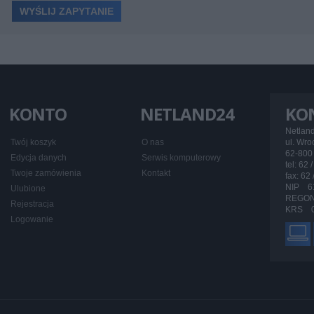
KONTO
NETLAND24
KO
Netlan
Twój koszyk
O nas
ul. Wr
62-800 
Edycja danych
Serwis komputerowy
tel: 62 
Twoje zamówienia
Kontakt
fax: 62
NIP 6
Ulubione
REGON
Rejestracja
KRS 0
Logowanie