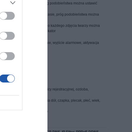
anych twarzy urządzenia). Próg podobieństwa można ustawić
kiwanych jest w tym samym czasie, próg podobieństwa można
twarzy
cznie 200 000 zdjęć twarzy. Do każdego zdjęcia twarzy można
a, narodowość, adres, identyfikator
 kanałów wideo niezależnie
e, e-mail, migawka, nagrywanie, wyjście alarmowe, aktywacja
azd
ekspresja
 kolor, typ pojazdu, kolor tablicy rejestracyjnej, ozdoba,
a, region
góra, ubranie dół, kolor ubrania dół, czapka, plecak, płeć, wiek,
color, kask, liczba pasażerów
iwanie po metadanych