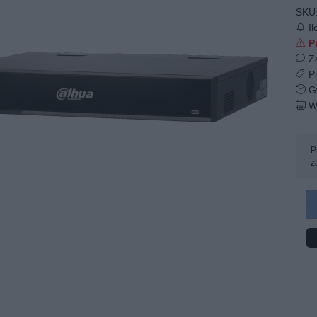
SKU
Il
Pr
Z
Pr
Gw
W
P
z