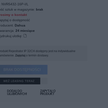
:
NVR5432-16P-I/L
ość sztuk w magazynie:
brak
osimy o kontakt
apytaj o dostępność
oducent:
Dahua
arancja:
24 miesiące
ydrukuj ulotkę:
rodukt Rejestrator IP 32CH dostępny jest na indywidualne
amówienie.
Zapytaj
o termin dostawy.
BRAK DOSTĘPNOŚCI
WEŹ LEASING TERAZ
DODAJ DO
ZAPYTAJ O
ULUBIONYCH!
PRODUKT