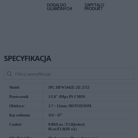
DODAJ DO
ZAPYTAJ O
ULUBIONYCH!
PRODUKT
SPECYFIKACJA
Model
IPC-HFW5442E-ZE-2712
Przetwornik
1/1.8" 4Mpx PS CMOS
Obiektyw
2.7 ~ 12mm, MOTOZOOM
Kąt widzenia
114 ~ 47°
Czułość
0.002Lux / F1.8(kolor))
0Lux/F1.8(IR wł.)