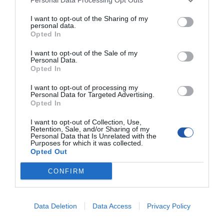
Funkcja
AWB, AES, AGC, BLC, HLC, WDR, DNR, Defog,
ROI
I want to opt-out of the Sharing of my
personal data.
Audio
1 wejście oraz 1 wyjście
Opted In
Port pamięci
MicroSD max 256GB
I want to opt-out of the Sale of my
Personal Data.
Alarm
2 wejścia oraz 1 wyjście
Opted In
Odporność
IP67, IK10
I want to opt-out of processing my
Temperatura
-30 ~ 60°
Personal Data for Targeted Advertising.
pracy
Opted In
Zasilanie
12VDC, PoE, ePoE
I want to opt-out of Collection, Use,
Retention, Sale, and/or Sharing of my
Pobór mocy
<10.9W
Personal Data that Is Unrelated with the
Purposes for which it was collected.
Deklarowana waga jest wagą minimalną i może różnić się w zależności od
Opted Out
konfiguracji oraz zmian występujących w procesie produkcyjnym.
CONFIRM
INFORMACJE HANDLOWE
Data Deletion
Data Access
Privacy Policy
Kod producenta
IPC-HFW5442E-ZE-2712