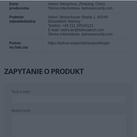
Dane
Adres: Hangzhou, Zhejiang, Chiny
producenta
Strona internetowa: dahuasecurity.com
Podmiot
Adres: Monschauer Straße 1, 40549
odpowiedzialny
Düsseldorf, Niemcy
Telefon: +49 211 20544121
E-mail: sales.de@dahuatech.com
Strona internetowa: dahuasecurity.com
Pomoc
https://dahua.support/pl/support/login
techniczna
ZAPYTANIE O PRODUKT
Twój e-mail
Wiadomość