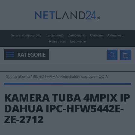
Serwis komputerowy
Twoje konto
Zamówienia
Ulubione
Aktualności
Rejestracja
Logowanie
KATEGORIE
Strona główna
/
BIURO I FIRMA
/
Rejestratory sieciowe - CCTV
KAMERA TUBA 4MPIX IP
DAHUA IPC-HFW5442E-
ZE-2712