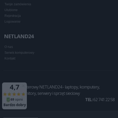
Twoje zamówienia
Ulubione
Rejestracja
Logowanie
NETLAND24
O nas
Serwis komputerowy
Kontakt
Sklep komputerowy NETLAND24 - laptopy, komputery,
drukarki, monitory, serwery i sprzęt sieciowy
TEL:
62 741 22 58