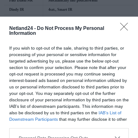
Filtr Dzień/Noc
Mechaniczny filtr podczerwieni
Diody IR
4szt., Smart IR
Zasięg
do 50m
promiennika
Netland24 -
Do Not Process My Personal
podczerwieni
Information
Kompresja
H.265/H.264, Smart Codec
Rozdzielczość
4Mpix(2688x1520)
If you wish to opt-out of the sale, sharing to third parties, or
maksymalna
processing of your personal or sensitive information for
Prędkość
25/30kl/s przy 1080P
targeted advertising by us, please use the below opt-out
nagrywania
section to confirm your selection. Please note that after your
opt-out request is processed you may continue seeing
Strumienie
Trzy strumienie kodowania
kodowania
interest-based ads based on personal information utilized by
us or personal information disclosed to third parties prior to
Inteligentne
Ochrona obwodowa
funkcje
Detekcja i rozpoznawanie twarzy
your opt-out. You may separately opt-out of the further
Rozpoznawanie obiektów
disclosure of your personal information by third parties on the
Metadane
IAB’s list of downstream participants. This information may
Inteligentna analiza real-time i zaawansowane
wyszukiwanie
also be disclosed by us to third parties on the
IAB’s List of
Liczenie osób
Downstream Participants
that may further disclose it to other
Zagubiony/pozostawiony obiekt
Detekcja audio
third parties.
Protokoły
ONVIF profile S i G, CGI
Personal Data Processing Opt Outs