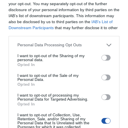
your opt-out. You may separately opt-out of the further
promiennika
podczerwieni
disclosure of your personal information by third parties on the
IAB’s list of downstream participants. This information may
Rozdzielczość
4Mpix(2336x1752)
maksymalna
also be disclosed by us to third parties on the
IAB’s List of
Downstream Participants
that may further disclose it to other
Prędkość
25/30kl/s przy 4Mpix(Kamera wizyjna)
nagrywania
25/30kl/s przy 1280x960(Kamera
third parties.
termowizyjna)
Personal Data Processing Opt Outs
Strumienie
Dwa strumienie kodowania
kodowania
I want to opt-out of the Sharing of my
IVS
Przekroczenie bariery, intruz w strefie
personal data.
Opted In
Dodatkowa
Wbudowany moduł WiFi
Protokoły
ONVIF profile S i G, CGI
I want to opt-out of the Sale of my
Personal Data.
Funkcja
DWDR
Opted In
AWB
BLC
AGC
I want to opt-out of processing my
2D/3D DNR
Personal Data for Targeted Advertising.
ROI
Opted In
Audio
1 wejście oraz wyjście
I want to opt-out of Collection, Use,
Retention, Sale, and/or Sharing of my
Port pamięci
Wbudowany slot kart Micro SD max 256GB
Personal Data that Is Unrelated with the
Purposes for which it was collected.
Alarm
1 wejście oraz 1 wyjście