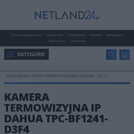
Serwis komputerowy
Twoje konto
Zamówienia
Ulubione
Aktualności
Rejestracja
Logowanie
KATEGORIE
Strona główna
/
BIURO I FIRMA
/
Rejestratory sieciowe - CCTV
KAMERA
TERMOWIZYJNA IP
DAHUA TPC-BF1241-
D3F4