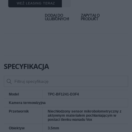
WEŹ LEASING TERAZ
DODAJ DO
ZAPYTAJ O
ULUBIONYCH!
PRODUKT
SPECYFIKACJA
Model
TPC-BF1241-D3F4
Kamera termowizyjna
Przetwornik
Niechłodzony sensor mikrobolometryczny z
aktywnym materiałem pochłaniającym w
postaci tlenku wanadu Vox
Obiektyw
3.5mm