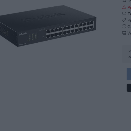
Il
Pr
Z
Pr
Gw
W
P
z