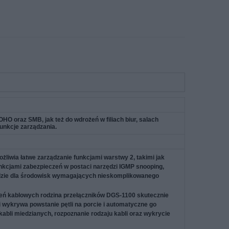
O oraz SMB, jak też do wdrożeń w filiach biur, salach
unkcje zarządzania.
liwia łatwe zarządzanie funkcjami warstwy 2, takimi jak
funkcjami zabezpieczeń w postaci narzędzi IGMP snooping,
zędzie dla środowisk wymagających nieskomplikowanego
zeń kablowych rodzina przełączników DGS-1100 skutecznie
 wykrywa powstanie pętli na porcie i automatyczne go
abli miedzianych, rozpoznanie rodzaju kabli oraz wykrycie