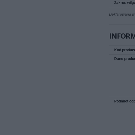
Zakres wilg
Deklarowana wag
INFOR
Kod produc
Dane produ
Podmiot odp