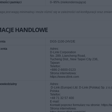
otności pamięci
0–95% (niekondensująca)
a jest wagą minimalną i może różnić się w zależności od konfiguracji oraz zmia
MACJE HANDLOWE
enta
DGS-1100-24V2/E
centa
Adres:
D-Link Corporation
No. 289, Liancheng Road,
Tucheng Dist., New Taipei City 236,
Tajwan
Telefon:
+886-2-6600-0123
Strona internetowa:
https://www.dlink.com
owiedzialny
Adres:
D‑Link (Europe) Ltd. D-Link (Polska) Sp. z o.
Polska
Telefon:
+48 71 32 57 400
E-mail:
Kontakt poprzez formularz na stronie: https://
Strona internetowa: