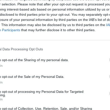
zarządzanie VLAN, grupa VLAN, Head-of-line 
r selection. Please note that after your opt-out request is processed y
na bazie portu, Unknown Storm Control, bufo
eing interest-based ads based on personal information utilized by us or
 normami
IEEE 802.3, IEEE 802.3u, IEEE 802.3z, IEEE 
disclosed to third parties prior to your opt-out. You may separately opt-
IEEE 802.3ad (LACP), IEEE 802.1w, IEEE 80
losure of your personal information by third parties on the IAB’s list of
szowa
16 MB
. This information may also be disclosed by us to third parties on the
IA
Participants
that may further disclose it to other third parties.
e / połączenie
24 x 1000Base-T RJ-45
l Data Processing Opt Outs
Adapter mocy wewnętrznej
apięcie
AC 100-240 V (50/60 Hz)
o opt-out of the Sharing of my personal data.
In
rgii w trybie aktywności
15.9 wat
rgii w stanie czuwania
4.5 wat
o opt-out of the Sale of my Personal Data.
In
 zestawie
Zestaw do montażu w obudowie 11"
to opt-out of processing my Personal Data for Targeted
ontowania w stojaku
Dołączony
ing.
In
424,762 godziny
 normami
o opt-out of Collection, Use, Retention, Sale, and/or Sharing
Certyfikat FCC Class A, C-Tick, BSMI, cUL, 