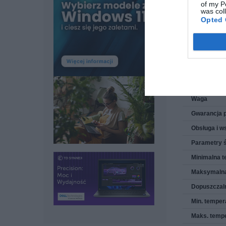
of my P
was col
Oprogramow
Opted 
Dołączone 
Wymiary i 
Szerokość
Głębokość
Wysokość
Waga
Gwarancja 
Obsługa i w
Parametry 
Minimalna t
Maksymalna
Dopuszczaln
Min. tempe
Maks. temp