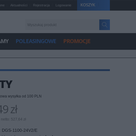
KOSZYK
one
Aktualności
Rejestracja
Logowanie
AMY
POLEASINGOWE
PROMOCJE
TY
owa wysyłka od 100 PLN
9 zł
netto: 527,64 zł
:
DGS-1100-24V2/E