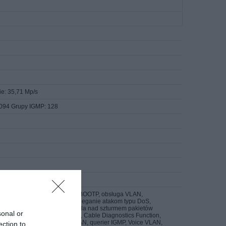
ie: 35,71 Mp/s
4094 Grupy IGMP: 128
ks, autonegocjacja, obsługa BOOTP, obsługa VLAN,
), nasłuchiwanie IGMP, zapobieganie atakom typu DoS,
 tryb pełnego dupleksu, kontrola nad szturmem pakietów
sonal or
cast, Quality of Service (QoS), Cable Diagnostics Function,
DP, klient DHCP, znaczniki VLAN, querier IGMP, Voice VLAN,
ection to