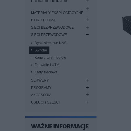
DRUKARKI I KOPIARKI
MATERIAŁY EKSPLOATACYJNE
BIURO I FIRMA
SIECI BEZPRZEWODOWE
SIECI PRZEWODOWE
Dyski sieciowe NAS
Switche
Konwertery mediów
Firewalle i UTM
Karty sieciowe
SERWERY
PROGRAMY
AKCESORIA
USŁUGI i CZĘŚCI
WAŻNE INFORMACJE