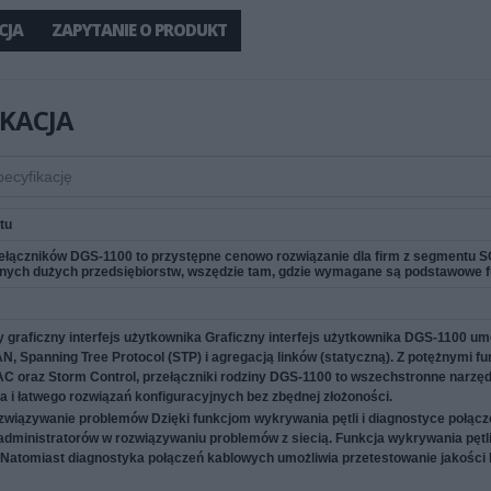
CJA
ZAPYTANIE O PRODUKT
IKACJA
tu
ełączników DGS‑1100 to przystępne cenowo rozwiązanie dla firm z segmentu SOH
nych dużych przedsiębiorstw, wszędzie tam, gdzie wymagane są podstawowe f
y graficzny interfejs użytkownika
Graficzny interfejs użytkownika DGS-1100 umoż
AN, Spanning Tree Protocol (STP) i agregacją linków (statyczną). Z potężnymi 
AC oraz Storm Control, przełączniki rodziny DGS-1100 to wszechstronne nar
a i łatwego rozwiązań konfiguracyjnych bez zbędnej złożoności.
ozwiązywanie problemów
Dzięki funkcjom wykrywania pętli i diagnostyce połąc
administratorów w rozwiązywaniu problemów z siecią. Funkcja wykrywania pętli
Natomiast diagnostyka połączeń kablowych umożliwia przetestowanie jakości k