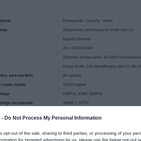
dzenia
Przełącznik - 24 porty - smart
dowy
Stacjonarny, montowany w szafie rack 1U
Gigabit Ethernet
24 x 10/100/1000
Zdolność przełączania: 48 Gb/s Przekazywan
Grupy VLAN: 128 Identyfikatory sieci VLAN: 
ablicy adresów MAC
8K wpisów
e ramki Jumbo
10000 bajtów
utingu
IGMPv2, IGMP, IGMPv3
alnego zarządzania
SNMP 2, HTTP
odowania
SSL
 -
Do Not Process My Personal Information
Sterowanie przepływem, możliwy pełen duple
automatyczna funkcja uplink (auto MDI/MDI-X
dublowanie portów, Broadcast Storm Control,
to opt-out of the sale, sharing to third parties, or processing of your per
multicast, kontrola nad szturmem pakietów uni
kontrola łącza, bez chłodzenia, obsługuje LL
formation for targeted advertising by us, please use the below opt-out s