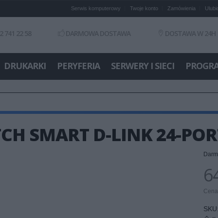
Serwis komputerowy
Twoje konto
Zamówienia
Ulubi
2 741 22 58
DARMOWA DOSTAWA
DOSTAWA W 24H
DRUKARKI
PERYFERIA
SERWERY I SIECI
PROGR
CH SMART D-LINK 24-POR
Darm
64
Cena 
SKU