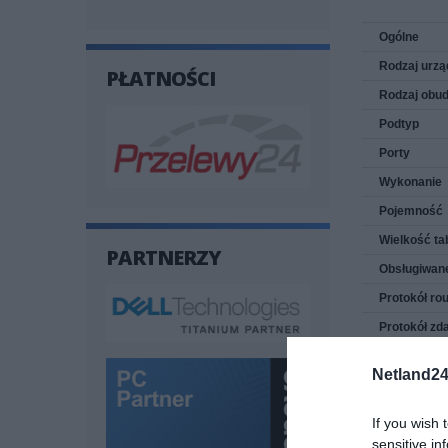
Ogólne
Rodzaj urzą
PŁATNOŚCI
Rodzaj obu
Podtyp
Porty
Wykonanie
Pojemność
Wielkość t
PARTNERZY
Obsługiwan
Protokół ro
Protokół zd
Algorytm k
Netland24
Cechy
If you wish 
sensitive in