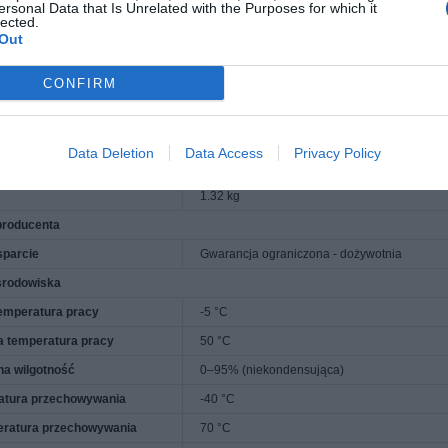
ersonal Data that Is Unrelated with the Purposes for which it
lected.
anie / Wymagania systemowe
Out
oprogramowanie
D-Link Network Assistant
waga
CONFIRM
28 cm
18 cm
Data Deletion
Data Access
Privacy Policy
4.4 cm
1.32 kg
producenta
sparcie
Gwarancja ograniczona - dożywotnia
środowiska
emperatura pracy
-5 °C
 temperatura pracy
50 °C
a wilgotność
0–95% (niekondensująca)
ratura przechowywania
-40 °C
eratura przechowywania
70 °C