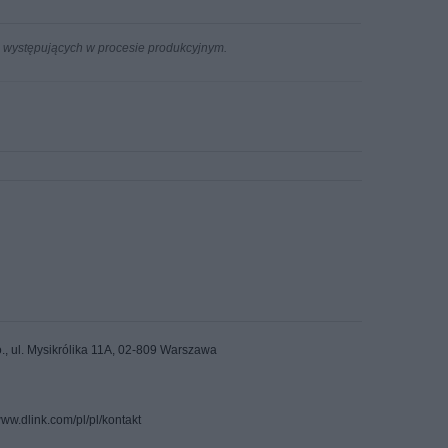
n występujących w procesie produkcyjnym.
o., ul. Mysikrólika 11A, 02-809 Warszawa
www.dlink.com/pl/pl/kontakt