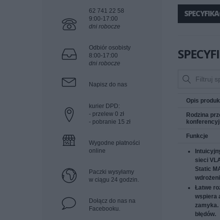
62 741 22 58
SPECYFIKA
9:00-17:00
dni robocze
Odbiór osobisty
SPECYF
8:00-17:00
dni robocze
Napisz do nas
Opis produk
kurier DPD:
- przelew 0 zł
Rodzina prz
- pobranie 15 zł
konferencyj
Funkcje
Wygodne płatności
online
Intuicyjn
sieci VL
Static M
Paczki wysyłamy
wdrożeni
w ciągu 24 godzin.
Łatwe r
wspiera 
Dołącz do nas na
zamyka. 
Facebooku.
błędów.