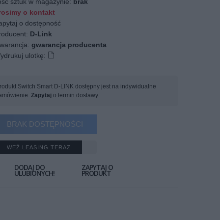
ość sztuk w magazynie:
brak
osimy o kontakt
apytaj o dostępność
oducent:
D-Link
arancja:
gwarancja producenta
ydrukuj ulotkę:
rodukt Switch Smart D-LINK dostępny jest na indywidualne
amówienie.
Zapytaj
o termin dostawy.
BRAK DOSTĘPNOŚCI
WEŹ LEASING TERAZ
DODAJ DO
ZAPYTAJ O
ULUBIONYCH!
PRODUKT