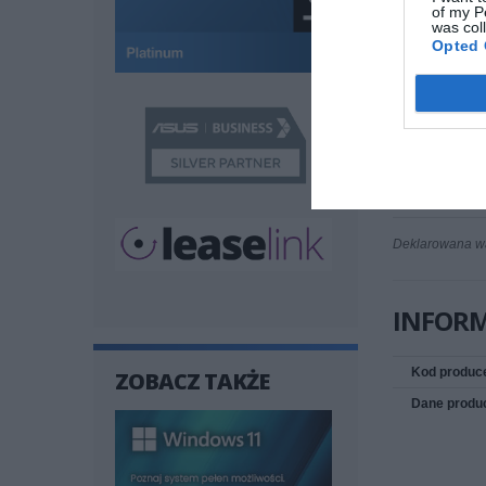
of my P
Zasilanie
was col
Obsługuje P
Opted 
Zużycie ene
Parametry 
Minimalna t
Maksymalna
Dopuszczaln
Deklarowana wag
INFOR
Kod produc
ZOBACZ TAKŻE
Dane produ