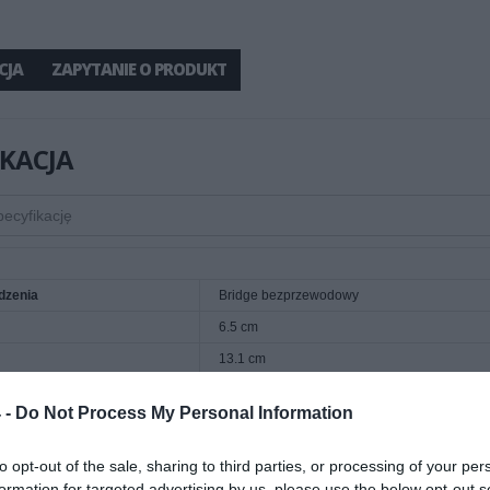
CJA
ZAPYTANIE O PRODUKT
IKACJA
dzenia
Bridge bezprzewodowy
6.5 cm
13.1 cm
13.1 cm
 -
Do Not Process My Personal Information
408.2 g
Pamięć / Pamięć
to opt-out of the sale, sharing to third parties, or processing of your per
ne procesory
1 x MIPS 74KC
formation for targeted advertising by us, please use the below opt-out s