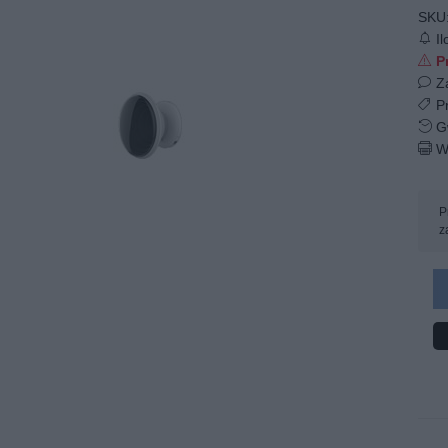
SKU
Il
Pr
Z
Pr
Gw
W
P
z