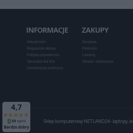
INFORMACJE
ZAKUPY
Aktualności
Dostawa
Regulamin sklepu
Płatności
Polityka prywatności
Leasing
Sprzedaż dla firm
Serwis i reklamacje
Zamówienia publiczne
Sklep komputerowy NETLAND24 - laptopy, komp