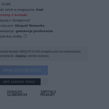
:
IS-M5
ość sztuk w magazynie:
brak
osimy o kontakt
apytaj o dostępność
oducent:
Ubiquiti Networks
arancja:
gwarancja producenta
ydrukuj ulotkę:
rodukt Mostek UBIQUITI IS-M5 dostępny jest na indywidualne
amówienie.
Zapytaj
o termin dostawy.
BRAK DOSTĘPNOŚCI
WEŹ LEASING TERAZ
DODAJ DO
ZAPYTAJ O
ULUBIONYCH!
PRODUKT