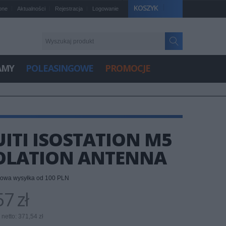
KOSZYK
one
Aktualności
Rejestracja
Logowanie
AMY
POLEASINGOWE
PROMOCJE
UITI ISOSTATION M5
ISOLATION ANTENNA
owa wysyłka od 100 PLN
7 zł
netto: 371,54 zł