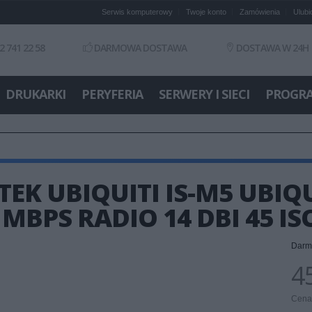
Serwis komputerowy
Twoje konto
Zamówienia
Ulubi
2 741 22 58
DARMOWA DOSTAWA
DOSTAWA W 24H
DRUKARKI
PERYFERIA
SERWERY I SIECI
PROGR
EK UBIQUITI IS-M5 UBIQ
 MBPS RADIO 14 DBI 45 
Darm
45
Cena 