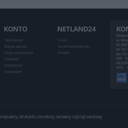
KONTO
NETLAND24
KO
Netlan
Twój koszyk
O nas
ul. Wr
62-800 
Edycja danych
Serwis komputerowy
tel: 62 
Twoje zamówienia
Kontakt
fax: 62
NIP 6
Ulubione
REGON
Rejestracja
KRS 0
Logowanie
utery, drukarki, monitory, serwery i sprzęt sieciowy