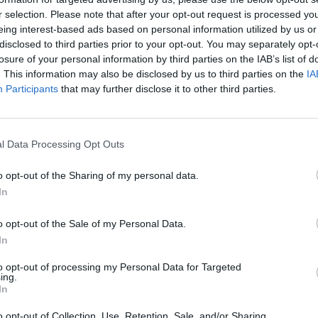
r selection. Please note that after your opt-out request is processed y
64 MB DDR2 SDRAM
eing interest-based ads based on personal information utilized by us or
ci
disclosed to third parties prior to your opt-out. You may separately opt-
losure of your personal information by third parties on the IAB’s list of
y
Zewnętrzna
. This information may also be disclosed by us to third parties on the
IA
 podłączania
Bezprzewodowa
Participants
that may further disclose it to other third parties.
omunkacyjny danych
AirMax
Przepustowość: 100 Mb/s
tatusu
Zasilanie
l Data Processing Opt Outs
Montowane na pręcie, 24KV ESD Protector
o opt-out of the Sharing of my personal data.
In
skany
14 dBi
o opt-out of the Sale of my Personal Data.
e / połączenie
In
1 x 1000Base-T (PoE) - RJ-45
to opt-out of processing my Personal Data for Targeted
ing.
 zestawie
Montowane na pręcie
In
 normami
IC, FCC, RoHS
o opt-out of Collection, Use, Retention, Sale, and/or Sharing