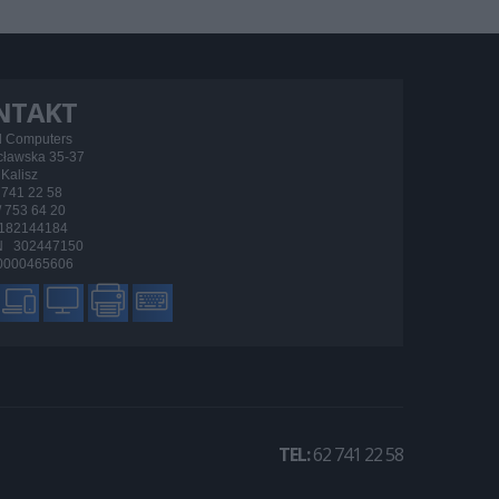
NTAKT
d Computers
ocławska 35-37
Kalisz
/ 741 22 58
 / 753 64 20
182144184
 302447150
000465606
TEL:
62 741 22 58