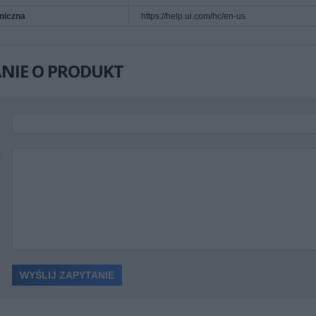
niczna
https://help.ui.com/hc/en-us
NIE O PRODUKT
ć