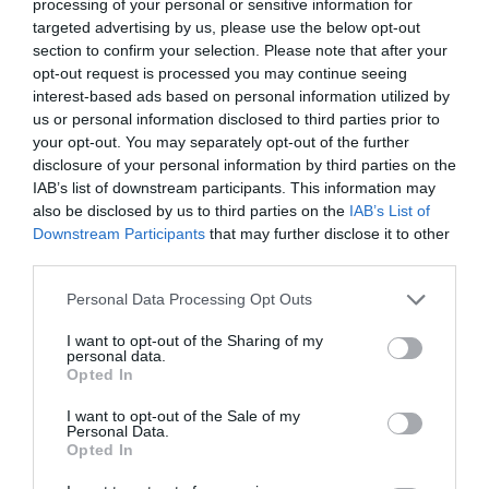
processing of your personal or sensitive information for
wchłania atrament głęboko pod powierzchnię, dzięki czemu
targeted advertising by us, please use the below opt-out
zapobiega pozostawaniu resztek na powierzchni. Efekt: druk
szybkoschnących zdjęć.
section to confirm your selection. Please note that after your
opt-out request is processed you may continue seeing
interest-based ads based on personal information utilized by
Nośnik
us or personal information disclosed to third parties prior to
Rodzaj nośnika
Papier fotograficzny
your opt-out. You may separately opt-out of the further
disclosure of your personal information by third parties on the
Wykończenie
Półbłyszcząca satyna
Powierzchni
IAB’s list of downstream participants. This information may
also be disclosed by us to third parties on the
IAB’s List of
Rozmiary
101,6 x 152,4 mm
nośników
Downstream Participants
that may further disclose it to other
third parties.
Technologia
Atramentowa
druku
Personal Data Processing Opt Outs
Ilość w zestawie
50 arkusz(-y)
Gramatura
260 g/m²
I want to opt-out of the Sharing of my
nośnika
personal data.
Opted In
Informacja o kompatybilnosci
I want to opt-out of the Sale of my
Kompatybilne z
Canon BJ-10, 10 EX, 10 SX, 130, 20, 200,
Personal Data.
200E, 230, 30, 300, 330, 5, 80, W3000, W3050,
W9000 Canon BJC-1000, 150, 210, 2100, 240,
Opted In
250, 3000, 4000, 4100, 4200, 4300 S, 4400,
4400 Photo, 4400 S, 4550, 4650, 4650 SP,