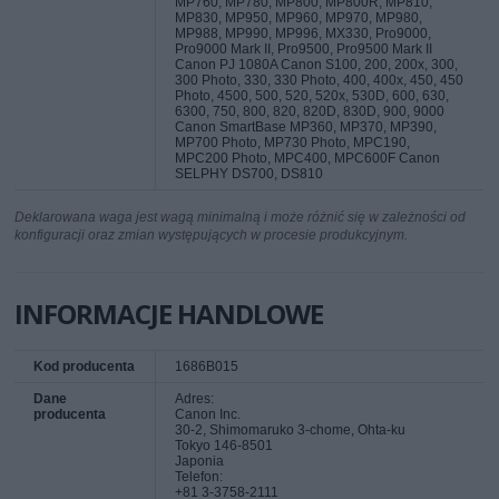
MP760, MP780, MP800, MP800R, MP810,
MP830, MP950, MP960, MP970, MP980,
MP988, MP990, MP996, MX330, Pro9000,
Pro9000 Mark II, Pro9500, Pro9500 Mark II
Canon PJ 1080A Canon S100, 200, 200x, 300,
300 Photo, 330, 330 Photo, 400, 400x, 450, 450
Photo, 4500, 500, 520, 520x, 530D, 600, 630,
6300, 750, 800, 820, 820D, 830D, 900, 9000
Canon SmartBase MP360, MP370, MP390,
MP700 Photo, MP730 Photo, MPC190,
MPC200 Photo, MPC400, MPC600F Canon
SELPHY DS700, DS810
Deklarowana waga jest wagą minimalną i może różnić się w zależności od
konfiguracji oraz zmian występujących w procesie produkcyjnym.
INFORMACJE HANDLOWE
Kod producenta
1686B015
Dane
Adres:
producenta
Canon Inc.
30-2, Shimomaruko 3-chome, Ohta-ku
Tokyo 146-8501
Japonia
Telefon:
+81 3-3758-2111