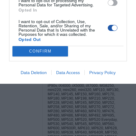
I want to opt-out of processing my
5000, 5100, 55, 5500, 600, 600 E, 6000 N, 610,
Personal Data for Targeted Advertising.
6100, 620, 6200, 6500, 70, 7000, 7100, 800,
800 PSW, 820, 8200, 8200 Photo, 85, 8500,
Opted In
880 Canon i250, 320, 350, 450, 455, 470D,
475D, 550, 560, 6500, 70, 80, 850, 865, 905D,
I want to opt-out of Collection, Use,
9100, 950, 965, 990, 9900, 9950 Canon
Retention, Sale, and/or Sharing of my
imagePROGRAF iPF500, iPF5000, IPF600,
Personal Data that Is Unrelated with the
iPF700, iPF9000 Canon MultiPASS 1000, C10,
Purposes for which it was collected.
C100, C20, C30, C50, C530, C635, C70, C75,
C80, L60, L90 Canon PIXMA iP100, iP100
Opted Out
Bundle, iP100 with battery, iP1000, iP100wb,
iP1200, iP1300, iP1500, iP1600, iP1600
CONFIRM
Brockhaus, iP1700, iP1800, iP1880, iP1900,
iP2000, iP2200, iP2500, iP2600, iP2700,
iP2702, IP3000, iP3300, iP3500, iP3600,
iP3680, IP4000, iP4000R, iP4200, iP4300,
iP4500, iP4600, iP4680, iP4700, iP4820,
Data Deletion
Data Access
Privacy Policy
iP4850, iP5000, iP5200, iP5200R, iP5300,
iP6000D, iP6210D, iP6220D, iP6310D,
iP6320D, iP6600D, iP6700D, iP8500, iP90,
iP90v, iX4000, iX5000, iX7000, MG8250,
mini220, mini260, mini320, MP110, MP130,
MP140, MP145, MP150, MP160, MP170,
MP180, MP190, MP198, MP210, MP220,
MP228, MP240, MP245, MP250, MP252,
MP258, MP260, MP268, MP270, MP272,
MP280, MP450, MP460, MP470, MP476,
MP480, MP486, MP490, MP492, MP495,
MP500, MP510, MP520, MP520 Everyday,
MP530, MP540, MP545, MP550, MP560,
MP600, MP600R, MP610, MP620, MP628,
MP630, MP638, MP640, MP640R, MP750,