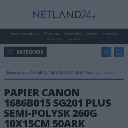
Serwis komputerowy
Twoje konto
Zamówienia
Ulubione
Aktualności
Rejestracja
Logowanie
KATEGORIE
Strona główna
/
MATERIAŁY EKSPLOATACYJNE
/
Papier do drukarek
PAPIER CANON
1686B015 SG201 PLUS
SEMI-POLYSK 260G
10X15CM 50ARK