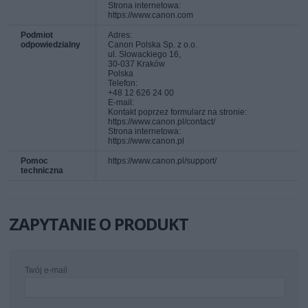
Strona internetowa:
https://www.canon.com
Podmiot
Adres:
odpowiedzialny
Canon Polska Sp. z o.o.
ul. Słowackiego 16,
30-037 Kraków
Polska
Telefon:
+48 12 626 24 00
E-mail:
Kontakt poprzez formularz na stronie:
https://www.canon.pl/contact/
Strona internetowa:
https://www.canon.pl
Pomoc
https://www.canon.pl/support/
techniczna
ZAPYTANIE O PRODUKT
Twój e-mail