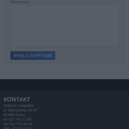
Wiadomość
KONTAKT
Netland Computers
ul. Wrocławska 35-37
62-800 Kalisz
tel: 62 / 741 22 58
fax: 62 / 753 64 20
NIP 6182144184