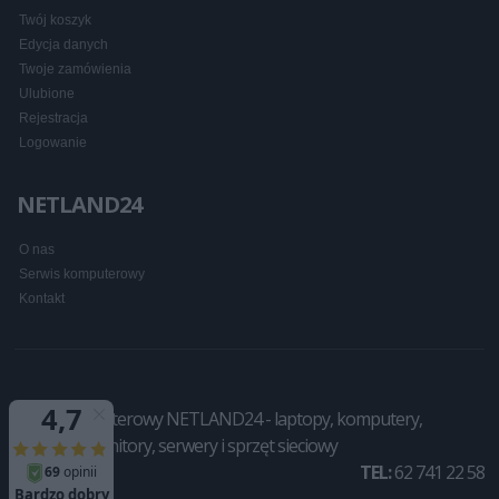
Twój koszyk
Edycja danych
Twoje zamówienia
Ulubione
Rejestracja
Logowanie
NETLAND24
O nas
Serwis komputerowy
Kontakt
Sklep komputerowy NETLAND24 - laptopy, komputery,
drukarki, monitory, serwery i sprzęt sieciowy
TEL:
62 741 22 58