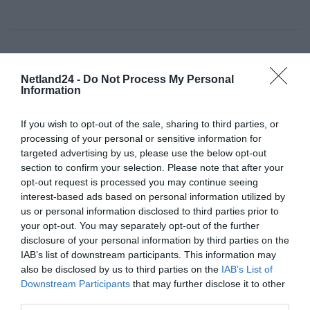
Netland24 -
Do Not Process My Personal
Information
SPECYFIKACJA
If you wish to opt-out of the sale, sharing to third parties, or
processing of your personal or sensitive information for
targeted advertising by us, please use the below opt-out
section to confirm your selection. Please note that after your
Rozwiazywanie problemów administrowania tenantem, problemy instalacy
usług
opt-out request is processed you may continue seeing
interest-based ads based on personal information utilized by
Pomoc w monitorowaniu i analizowaniu raportów (statystyki, logi)
us or personal information disclosed to third parties prior to
your opt-out. You may separately opt-out of the further
Deklarowana waga jest wagą minimalną i może różnić się w zależności od
konfiguracji oraz zmian występujących w procesie produkcyjnym.
disclosure of your personal information by third parties on the
IAB’s list of downstream participants. This information may
also be disclosed by us to third parties on the
IAB’s List of
INFORMACJE HANDLOWE
Downstream Participants
that may further disclose it to other
third parties.