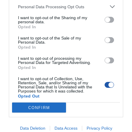
Kod producenta
M365-ADMIN
Personal Data Processing Opt Outs
Dane
Adres: ul. Wrocławska 35-37, 62-800 Kalisz
producenta
Telefon: 62 741 22 58
I want to opt-out of the Sharing of my
E-mail: doradca@netland24.pl
personal data.
Strona internetowa: https://netland24.pl/
Opted In
Podmiot
Adres: ul. Wrocławska 35-37, 62-800 Kalisz
I want to opt-out of the Sale of my
odpowiedzialny
Telefon: 62 741 22 58
Personal Data.
E-mail: doradca@netland24.pl
Strona internetowa: https://netland24.pl/
Opted In
Pomoc
https://netland.pl/mamy-to-wsparcie-serwisowe
I want to opt-out of processing my
techniczna
Personal Data for Targeted Advertising.
Opted In
I want to opt-out of Collection, Use,
ZAPYTANIE O PRODUKT
Retention, Sale, and/or Sharing of my
Personal Data that Is Unrelated with the
Purposes for which it was collected.
Opted Out
Twój e-mail
CONFIRM
Wiadomość
Data Deletion
Data Access
Privacy Policy