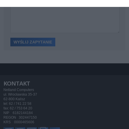
KONTAKT
Netland Computers
ul. Wrocławska 35-37
62-800 Kalisz
tel: 62 / 741 22 58
fax: 62 / 753 64 20
NIP 6182144184
REGON 302447150
KRS 0000465606