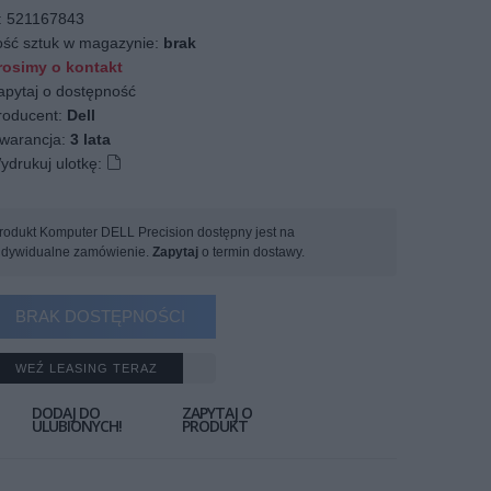
:
521167843
ość sztuk w magazynie:
brak
osimy o kontakt
apytaj o dostępność
oducent:
Dell
arancja:
3 lata
ydrukuj ulotkę:
rodukt Komputer DELL Precision dostępny jest na
ndywidualne zamówienie.
Zapytaj
o termin dostawy.
BRAK DOSTĘPNOŚCI
WEŹ LEASING TERAZ
DODAJ DO
ZAPYTAJ O
ULUBIONYCH!
PRODUKT