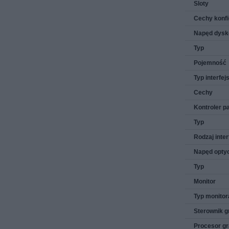
Sloty
Cechy konfi
Napęd dys
Typ
Pojemność
Typ interfej
Cechy
Kontroler p
Typ
Rodzaj inter
Napęd opty
Typ
Monitor
Typ monitor
Sterownik gr
Procesor gr