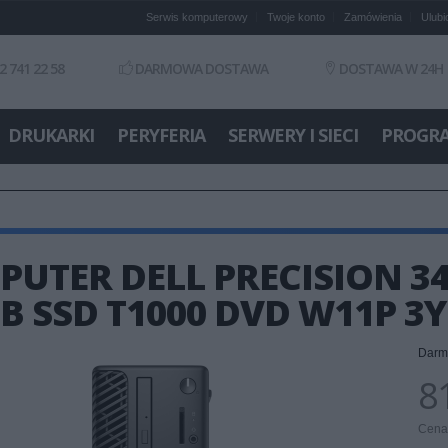
Serwis komputerowy
Twoje konto
Zamówienia
Ulubi
2 741 22 58
DARMOWA DOSTAWA
DOSTAWA W 24H
DRUKARKI
PERYFERIA
SERWERY I SIECI
PROGR
UTER DELL PRECISION 346
B SSD T1000 DVD W11P 3
Darm
81
Cena 