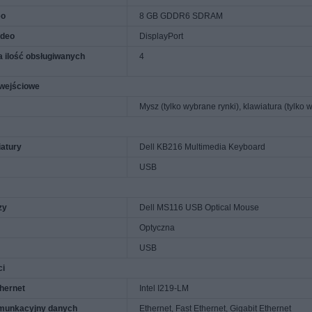
eo
8 GB GDDR6 SDRAM
ideo
DisplayPort
 ilość obsługiwanych
4
 wejściowe
Mysz (tylko wybrane rynki), klawiatura (tylko 
atury
Dell KB216 Multimedia Keyboard
USB
zy
Dell MS116 USB Optical Mouse
Optyczna
USB
ci
thernet
Intel I219-LM
omunkacyjny danych
Ethernet, Fast Ethernet, Gigabit Ethernet