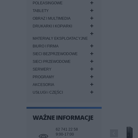
POLEASINGOWE
TABLETY
OBRAZ I MULTIMEDIA
DRUKARKI I KOPIARKI
MATERIAŁY EKSPLOATACYJNE
BIURO I FIRMA
SIECI BEZPRZEWODOWE
SIECI PRZEWODOWE
SERWERY
PROGRAMY
AKCESORIA
USŁUGI i CZĘŚCI
WAŻNE INFORMACJE
62 741 22 58
9:00-17:00