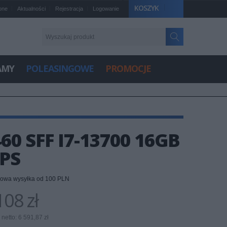
KOSZYK
one
Aktualności
Rejestracja
Logowanie
AMY
POLEASINGOWE
PROMOCJE
0 SFF I7-13700 16GB
YPS
owa wysyłka od 100 PLN
08 zł
netto: 6 591,87 zł