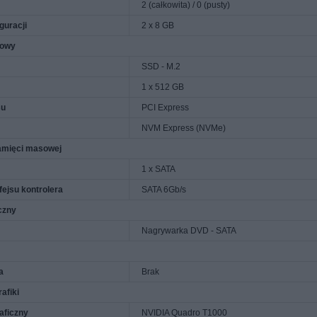
2 (całkowita) / 0 (pusty)
guracji
2 x 8 GB
kowy
SSD - M.2
1 x 512 GB
su
PCI Express
NVM Express (NVMe)
amięci masowej
1 x SATA
fejsu kontrolera
SATA 6Gb/s
czny
Nagrywarka DVD - SATA
a
Brak
afiki
aficzny
NVIDIA Quadro T1000