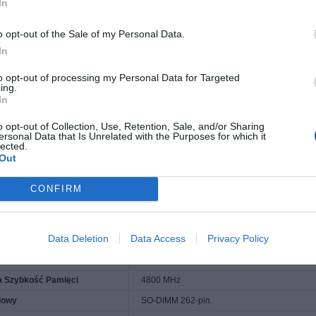
In
ść zegara
2.1 GHz
o opt-out of the Sale of my Personal Data.
Speed
5.2 GHz
In
16-rdzeniowy
sorów
1
to opt-out of processing my Personal Data for Targeted
ing.
rocesorów
1
In
u
Intel W680
o opt-out of Collection, Use, Retention, Sale, and/or Sharing
ersonal Data that Is Unrelated with the Purposes for which it
ręczna
lected.
Out
nstalacji
24 MB
ręczna na procesor
24 MB
CONFIRM
ana
16 GB / 64 GB (maks.)
Data Deletion
Data Access
Privacy Policy
DDR5 SDRAM
Szybkość Pamięci
4800 MHz
 Szybkość Pamięci
4800 MHz
dowy
SO-DIMM 262-pin