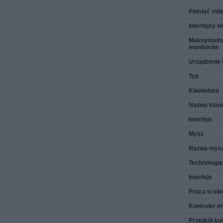
Pamięć vid
Interfejsy w
Maksymalna
monitorów
Urządzenie
Typ
Klawiatura
Nazwa klawi
Interfejs
Mysz
Nazwa mys
Technologia
Interfejs
Praca w sie
Kontroler e
Protokół k