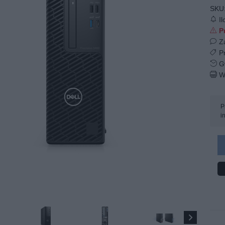
SKU
Il
Pr
Z
Pr
Gw
W
P
i