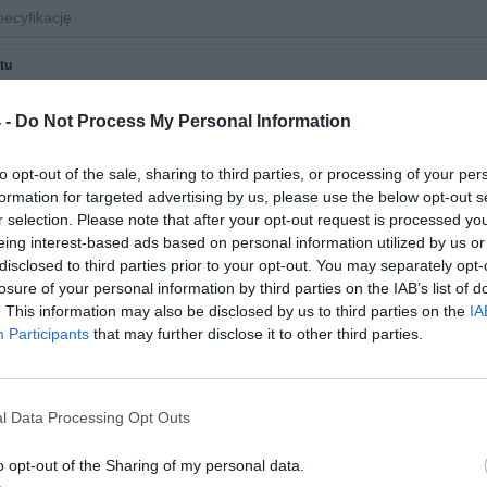
tu
wana pod kątem wydajności konstrukcja w niewielkiej obudowie SFF z funkcjami 
 -
Do Not Process My Personal Information
j się na totalne zaskoczenie
Jeśli zajmujesz się tworzeniem stron internetowyc
to opt-out of the sale, sharing to third parties, or processing of your per
 płynny obraz wyższej jakości za każdym razem.
formation for targeted advertising by us, please use the below opt-out s
 połączenia
Zintegrowana karta Wi-Fi 6E i Bluetooth 5.2 z technologią vPro.
r selection. Please note that after your opt-out request is processed y
eing interest-based ads based on personal information utilized by us or
disclosed to third parties prior to your opt-out. You may separately opt-
losure of your personal information by third parties on the IAB’s list of
Stacja robocza
. This information may also be disclosed by us to third parties on the
IA
ązane
3 Lata ProSupport
Participants
that may further disclose it to other third parties.
uktu
Mały współczynnik kształtu
system zabezpieczeń
Trusted Platform Module (TPM 2.0) Security 
Czarny
l Data Processing Opt Outs
Chipset
o opt-out of the Sharing of my personal data.
Intel Core i7 (13th Gen) 13700