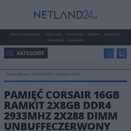
Serwis komputerowy
Twoje konto
Zamówienia
Ulubione
Aktualności
Rejestracja
Logowanie
KATEGORIE
Strona główna
/
PODZESPOŁY
/
Pamięci RAM
PAMIĘĆ CORSAIR 16GB
RAMKIT 2X8GB DDR4
2933MHZ 2X288 DIMM
UNBUFFECZERWONY