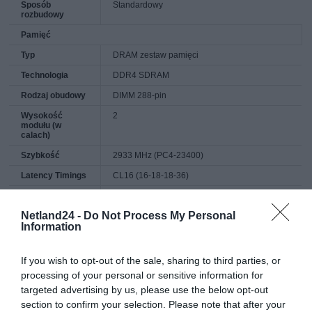
Sposób
Standardowy
rozbudowy
Pamięć
Typ
DRAM zestaw pamięci
Technologia
DDR4 SDRAM
Rodzaj obudowy
DIMM 288-pin
Wysokość
2
modułu (w
calach)
Szybkość
2933 MHz (PC4-23400)
Latency Timings
CL16 (16-18-18-36)
Sprawdzenie
Bez ECC
intgralności
Netland24 -
Do Not Process My Personal
danych
Information
Charakterystyka
Podwójny kanał, anodized aluminum
heatspreader, Intel Extreme Memory Profiles
(XMP 2.0), obsługa MSI Mystic Light RGB,
If you wish to opt-out of the sale, sharing to third parties, or
dynamiczne efekty RGB, dynamiczne
processing of your personal or sensitive information for
oświetlenie wielostrefowe RGB, obsługa
Corsair iCUE, obsługa Gigabyte RGB Fusion,
targeted advertising by us, please use the below opt-out
niebuforowana
section to confirm your selection. Please note that after your