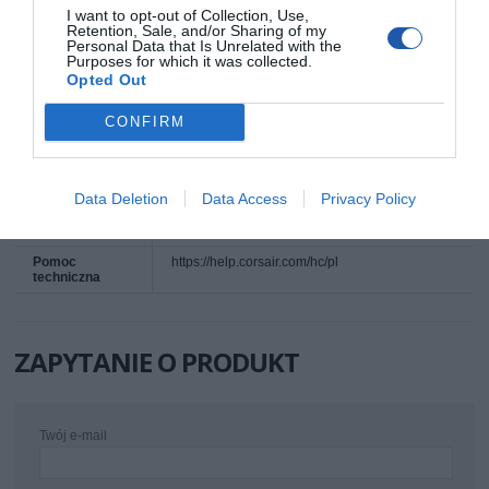
I want to opt-out of Collection, Use,
USA
Retention, Sale, and/or Sharing of my
Telefon:
Personal Data that Is Unrelated with the
+1 510-657-8747
Purposes for which it was collected.
Strona internetowa:
https://www.corsair.com
Opted Out
Podmiot
Adres:
CONFIRM
odpowiedzialny
Corsair Components, Inc.
Unit 8, Titan Court, Titan Road
Cardiff, CF24 5BS
Wielka Brytania
Telefon:
Data Deletion
Data Access
Privacy Policy
+44 (0)29 2082 6933
Strona internetowa:
https://www.corsair.com/eu
Pomoc
https://help.corsair.com/hc/pl
techniczna
ZAPYTANIE O PRODUKT
Twój e-mail