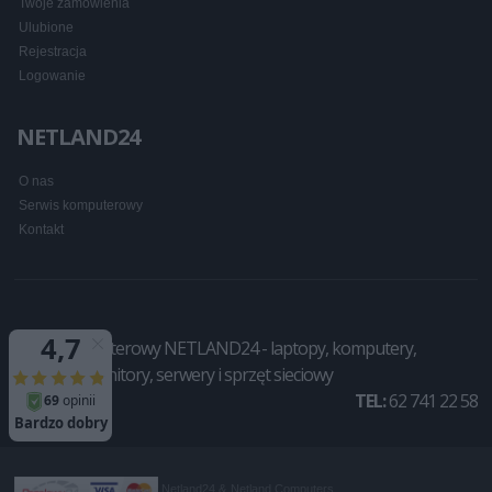
Twoje zamówienia
Ulubione
Rejestracja
Logowanie
NETLAND24
O nas
Serwis komputerowy
Kontakt
Sklep komputerowy NETLAND24 - laptopy, komputery,
drukarki, monitory, serwery i sprzęt sieciowy
TEL:
62 741 22 58
Netland24 &
Netland Computers
.