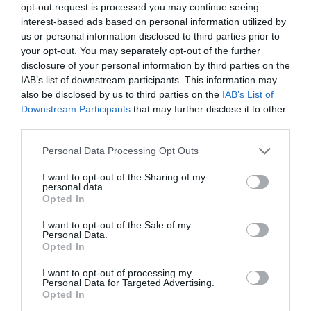
Napięcie
1.35 V
opt-out request is processed you may continue seeing
interest-based ads based on personal information utilized by
Wydajność RAM
SPD - 2666 MHz - 1.2 V - CL15 - 15-15-15-36
Tested - 2933 MHz - 1.35 V - CL16 - 16-18-18-
us or personal information disclosed to third parties prior to
36
your opt-out. You may separately opt-out of the further
Różne
disclosure of your personal information by third parties on the
IAB’s list of downstream participants. This information may
Kategoria koloru
Czarny
also be disclosed by us to third parties on the
IAB’s List of
Gwarancja producenta
Downstream Participants
that may further disclose it to other
Obsługa i
Ograniczona gwarancja dożywotnia (do 5 lat
third parties.
wsparcie
od wycofania z produkcji/sprzedaży przez
producenta)
Personal Data Processing Opt Outs
Deklarowana waga jest wagą minimalną i może różnić się w zależności od
I want to opt-out of the Sharing of my
konfiguracji oraz zmian występujących w procesie produkcyjnym.
personal data.
Opted In
INFORMACJE HANDLOWE
I want to opt-out of the Sale of my
Personal Data.
Opted In
Kod producenta
CMW16GX4M2Z2933C16
I want to opt-out of processing my
Personal Data for Targeted Advertising.
Dane
Adres:
producenta
Corsair Memory, Inc.
Opted In
47100 Bayside Parkway
Fremont, CA 94538