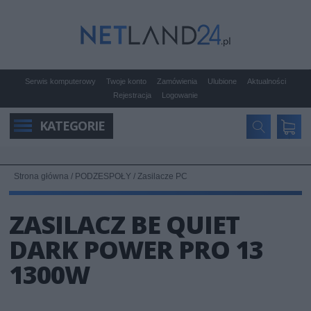
Serwis komputerowy
Twoje konto
Zamówienia
Ulubione
Aktualności
Rejestracja
Logowanie
KATEGORIE
Strona główna
/
PODZESPOŁY
/
Zasilacze PC
ZASILACZ BE QUIET
DARK POWER PRO 13
1300W