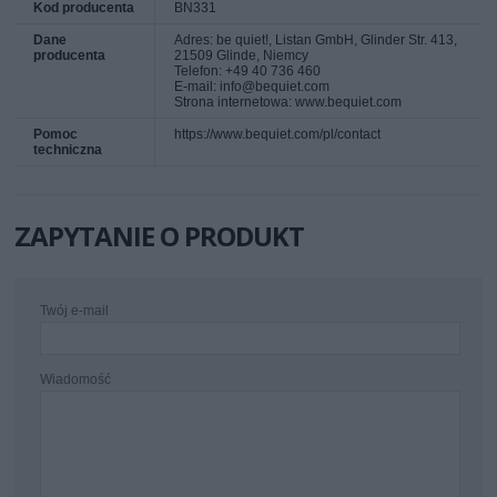
Kod producenta
BN331
Dane
Adres: be quiet!, Listan GmbH, Glinder Str. 413,
producenta
21509 Glinde, Niemcy
Telefon: +49 40 736 460
E-mail: info@bequiet.com
Strona internetowa: www.bequiet.com
Pomoc
https://www.bequiet.com/pl/contact
techniczna
ZAPYTANIE O PRODUKT
Twój e-mail
Wiadomość