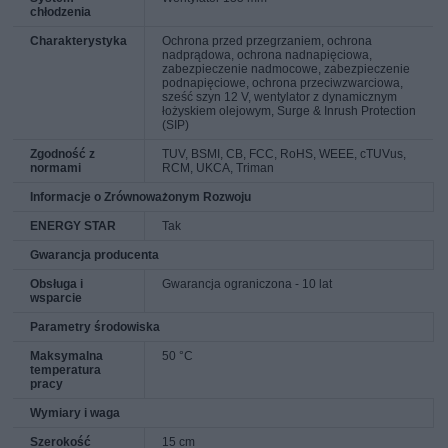
chłodzenia
Charakterystyka
Ochrona przed przegrzaniem, ochrona
nadprądowa, ochrona nadnapięciowa,
zabezpieczenie nadmocowe, zabezpieczenie
podnapięciowe, ochrona przeciwzwarciowa,
sześć szyn 12 V, wentylator z dynamicznym
łożyskiem olejowym, Surge & Inrush Protection
(SIP)
Zgodność z
TUV, BSMI, CB, FCC, RoHS, WEEE, cTUVus,
normami
RCM, UKCA, Triman
Informacje o Zrównoważonym Rozwoju
ENERGY STAR
Tak
Gwarancja producenta
Obsługa i
Gwarancja ograniczona - 10 lat
wsparcie
Parametry środowiska
Maksymalna
50 °C
temperatura
pracy
Wymiary i waga
Szerokość
15 cm