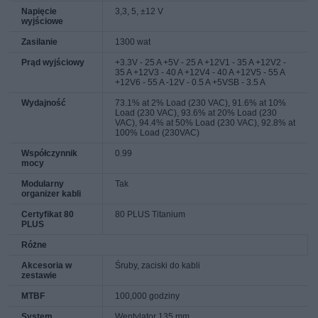
Napięcie
3,3, 5, ±12 V
wyjściowe
Zasilanie
1300 wat
Prąd wyjściowy
+3.3V - 25 A +5V - 25 A +12V1 - 35 A +12V2 -
35 A +12V3 - 40 A +12V4 - 40 A +12V5 - 55 A
+12V6 - 55 A -12V - 0.5 A +5VSB - 3.5 A
Wydajność
73.1% at 2% Load (230 VAC), 91.6% at 10%
Load (230 VAC), 93.6% at 20% Load (230
VAC), 94.4% at 50% Load (230 VAC), 92.8% at
100% Load (230VAC)
Współczynnik
0.99
mocy
Modularny
Tak
organizer kabli
Certyfikat 80
80 PLUS Titanium
PLUS
Różne
Akcesoria w
Śruby, zaciski do kabli
zestawie
MTBF
100,000 godziny
System
Wentylator 135 mm