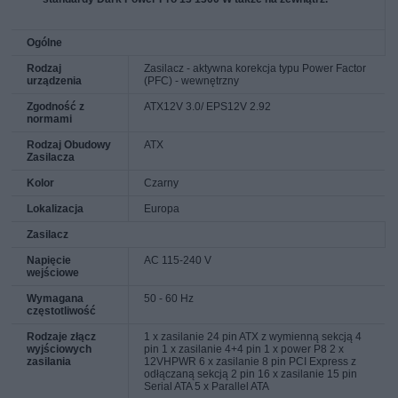
Ogólne
Rodzaj
Zasilacz - aktywna korekcja typu Power Factor
urządzenia
(PFC) - wewnętrzny
Zgodność z
ATX12V 3.0/ EPS12V 2.92
normami
Rodzaj Obudowy
ATX
Zasilacza
Kolor
Czarny
Lokalizacja
Europa
Zasilacz
Napięcie
AC 115-240 V
wejściowe
Wymagana
50 - 60 Hz
częstotliwość
Rodzaje złącz
1 x zasilanie 24 pin ATX z wymienną sekcją 4
wyjściowych
pin 1 x zasilanie 4+4 pin 1 x power P8 2 x
zasilania
12VHPWR 6 x zasilanie 8 pin PCI Express z
odłączaną sekcją 2 pin 16 x zasilanie 15 pin
Serial ATA 5 x Parallel ATA