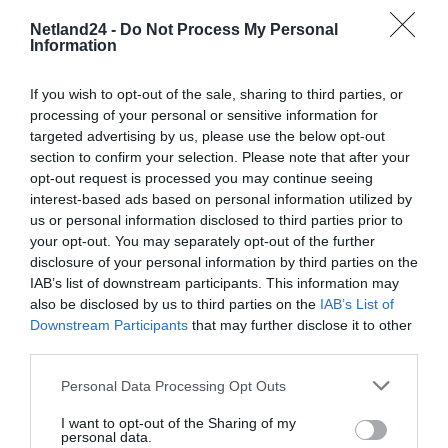
jest niezwykle wszechstronny i stanowi doskonały wybór dla
Netland24 -
Do Not Process My Personal
obecnych i przyszłych konfiguracji high-end.
Information
Do masywnych obciążeń przejściowych
Dark Power Pro 13
oferuje 1300 W ciągłej mocy z 6 niezależnymi liniami 12 V. Nawet,
jeśli karta graficzna wymaga nadmiernej mocy przez krótki
If you wish to opt-out of the sale, sharing to third parties, or
czas: Dark Power Pro 13 1300 W z łatwością radzi sobie ze
processing of your personal or sensitive information for
skokami mocy, nawet do dwukrotności swojej mocy
targeted advertising by us, please use the below opt-out
znamionowej. Zapewnia to niezawodną współpracę z następną
section to confirm your selection. Please note that after your
generacją procesorów i kart graficznych.
opt-out request is processed you may continue seeing
Niezawodna stabilność i wydajność sygnału
Poznaj
interest-based ads based on personal information utilized by
zaawansowany technologicznie zasilacz be quiet! Zastosowanie
zaawansowanej technologii cyfrowego pełnego mostka LLC
us or personal information disclosed to third parties prior to
skutkuje wyższą sprawnością, lepszą regulacją i niższymi
your opt-out. You may separately opt-out of the further
szumami tętnień dla nieporównywalnie stabilnej pracy.
disclosure of your personal information by third parties on the
Opatentowana technologia wentylatorów dla praktycznie
IAB’s list of downstream participants. This information may
niesłyszalnej pracy
Wentylator be quiet! Silent Wings
also be disclosed by us to third parties on the
IAB’s List of
zamontowany na statywie zapewnia maksymalny przepływ
Downstream Participants
that may further disclose it to other
powietrza i praktycznie niesłyszalną pracę. Dzieje się tak dzięki
wyjątkowej konstrukcji łopatek wentylatora zoptymalizowanej
third parties.
pod kątem przepływu powietrza, a także zaawansowanemu
łożysku dynamicznemu i 6-polowemu silnikowi wentylatora, co
Personal Data Processing Opt Outs
zapewnia mniejsze wibracje, wyjątkowo długą żywotność i
minimalne zużycie energii.
I want to opt-out of the Sharing of my
personal data.
Dłuższa żywotność
Wlot wentylatora w Dark Power Pro 13 1300