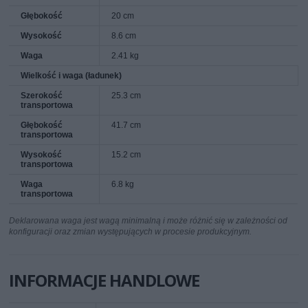
Głębokość
20 cm
Wysokość
8.6 cm
Waga
2.41 kg
Wielkość i waga (ładunek)
Szerokość
25.3 cm
transportowa
Głębokość
41.7 cm
transportowa
Wysokość
15.2 cm
transportowa
Waga
6.8 kg
transportowa
Deklarowana waga jest wagą minimalną i może różnić się w zależności od
konfiguracji oraz zmian występujących w procesie produkcyjnym.
INFORMACJE HANDLOWE