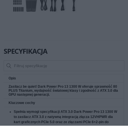
SPECYFIKACJA
Opis
Zasilacz be quiet! Dark Power Pro 13 1300 W oferuje sprawność 80
PLUS Titanium, wydajność światowej klasy i zgodność z ATX 3.0 dla
GPU następnej generacji.
Kluczowe cechy
Spełnia wymogi specyfikacji ATX 3.0
Dark Power Pro 13 1300 W
to zasilacz ATX 3.0 z natywną integracją złącza 12VHPWR dla
kart graficznych PCIe 5.0 oraz ze złączami PCIe 6+2-pin do
obsługi starszych kart graficznych obecnej generacji. Zasilacz