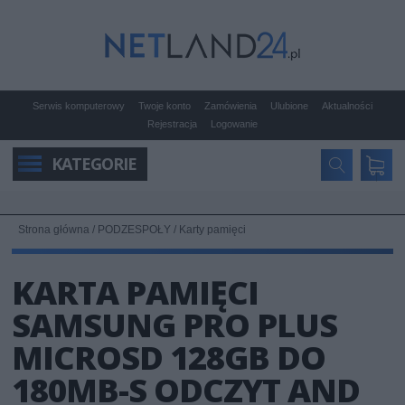
Serwis komputerowy
Twoje konto
Zamówienia
Ulubione
Aktualności
Rejestracja
Logowanie
KATEGORIE
Strona główna
/
PODZESPOŁY
/
Karty pamięci
KARTA PAMIĘCI
SAMSUNG PRO PLUS
MICROSD 128GB DO
180MB-S ODCZYT AND