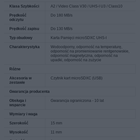
Klasa Szybkości
A2 / Video Class V30 / UHS-I U3 / Class10
Prędkość
Do 180 MB/s
odczytu
Prędkość zapisu
Do 130 MB/s
Typ obudowy
Karta Pamięci microSDXC UHS-I
Charakterystyka
Wodoodporny, odporność na temperaturę,
odporność na promieniowanie rentgenowskie,
odporność magnetyczna, odporność na
upadki, odporność na zużycie
Różne
Akcesoria w
Czytnik kart microSDXC (USB)
zestawie
Gwarancja producenta
Obsługa i
Gwarancja ograniczona - 10 lat
wsparcie
Wymiary i waga
Szerokość
15 mm
Wysokość
11 mm