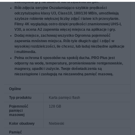
intensywne gry na tablecie lub urządzeniu do gier.
Rób zdjęcia seryjne
Oszałamiająco szybkie prędkości
odczytu/zapisu klasy U3, Class10, 180/130 MB/s, umożliwiają
szybsze robienie większej liczby zdjęć i łatwe ich przesyłanie.
Filmy 4K wyglądają ostro dzięki prędkości znamionowej UHS-I,
V30, a ocena A2 zapewnia więcej miejsca na aplikacje i gry.
Dodaj miejsce, zachowaj wszystko
Ogromna pojemność
zapewnia mnóstwo miejsca. Rób tyle długich ujęć i zdjęć w
wysokiej rozdzielczości, ile chcesz, lub ładuj niezbędne aplikacje
i multimedia.
Pełna ochrona
6 sposobów na spokój ducha. PRO Plus jest
odporny na wodę, temperaturę, promieniowanie rentgenowskie,
magnesy, upadki i zużycie. Twoje doświadczenia są
niezastąpione i zasługują na niezawodną pamięć masową.
Ogólne
Typ produktu
Karta pamięci flash
Pojemność
128 GB
pamięci
masowej
Kolor obudowy
Niebieski
Pamięć