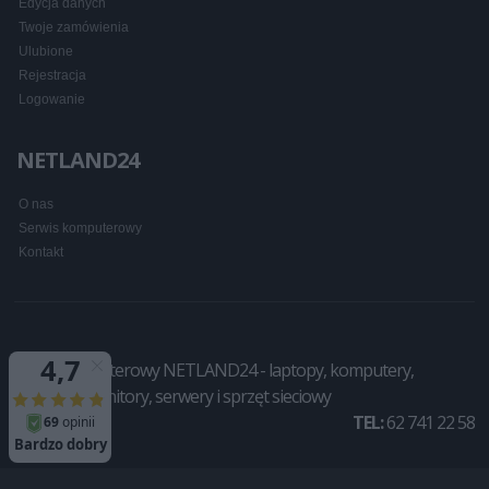
Edycja danych
Twoje zamówienia
Ulubione
Rejestracja
Logowanie
NETLAND24
O nas
Serwis komputerowy
Kontakt
Sklep komputerowy NETLAND24 - laptopy, komputery,
drukarki, monitory, serwery i sprzęt sieciowy
TEL:
62 741 22 58