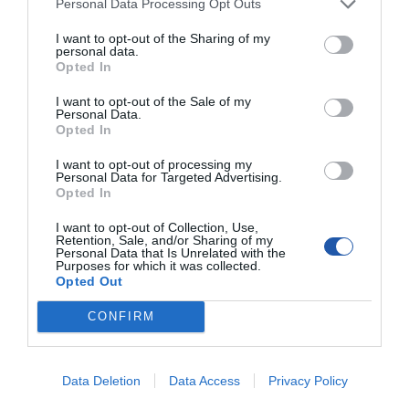
Personal Data Processing Opt Outs
I want to opt-out of the Sharing of my
personal data.
Opted In
I want to opt-out of the Sale of my
Personal Data.
Opted In
I want to opt-out of processing my
Personal Data for Targeted Advertising.
Opted In
SPECYFIKACJA
I want to opt-out of Collection, Use,
Retention, Sale, and/or Sharing of my
Personal Data that Is Unrelated with the
Purposes for which it was collected.
Opted Out
CONFIRM
Kluczowe cechy
Doskonała karta pamięci
Superszybkie prędkości zapisu i godna
zaufania wydajność pozwalają nagrywać płynne filmy 4K na
Data Deletion
Data Access
Privacy Policy
kompatybilnym telefonie lub dronie. Rozszerzona pamięć
masowa zapewnia swobodę grania w bardziej wydajne i