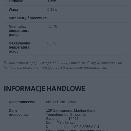
Grubość
1 mm
Waga
0.25 g
Parametry środowiska
Minimalna
-25 °C
temperatura
pracy
Maksymalna
85 °C
temperatura
pracy
Deklarowana waga jest wagą minimalną i może różnić się w zależności od
konfiguracji oraz zmian występujących w procesie produkcyjnym.
INFORMACJE HANDLOWE
Kod producenta
MB-MD128SB/WW
Dane
129 Samsungno, Maetan-dong,
producenta
Yeongtong-gu, Suwon-si,
Gyeonggi-do, 16677,
Korea Południowa
Numer telefonu: +82 2 2255 0114
Strona internetowa: www.samsung.com