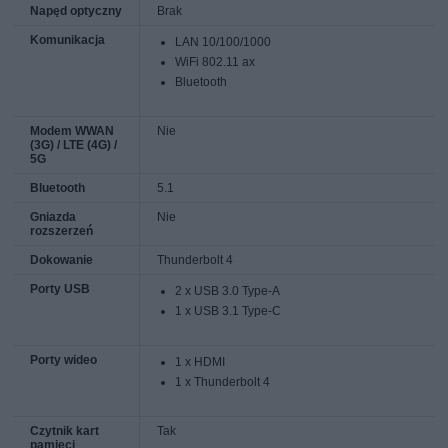
Napęd optyczny
Brak
Komunikacja
LAN 10/100/1000
WiFi 802.11 ax
Bluetooth
Modem WWAN
Nie
(3G) / LTE (4G) /
5G
Bluetooth
5.1
Gniazda
Nie
rozszerzeń
Dokowanie
Thunderbolt 4
Porty USB
2 x USB 3.0 Type-A
1 x USB 3.1 Type-C
Porty wideo
1 x HDMI
1 x Thunderbolt 4
Czytnik kart
Tak
pamięci