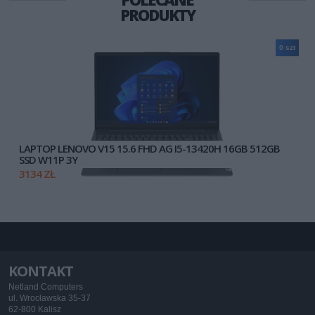
PRODUKTY
0 szt
LAPTOP LENOVO V15 15.6 FHD AG I5-13420H 16GB 512GB
SSD W11P 3Y
3134 ZŁ
KONTAKT
Netland Computers
ul. Wrocławska 35-37
62-800 Kalisz