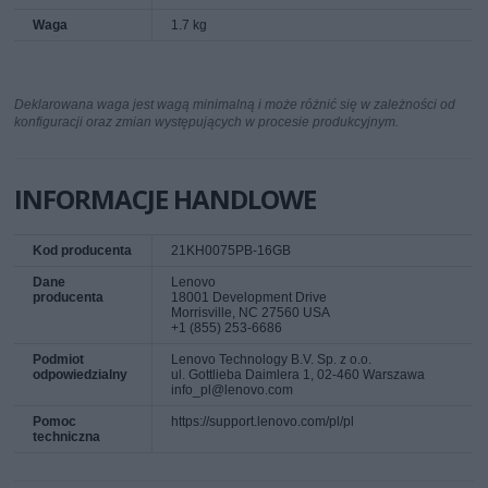
Waga
1.7 kg
Deklarowana waga jest wagą minimalną i może różnić się w zależności od
konfiguracji oraz zmian występujących w procesie produkcyjnym.
INFORMACJE HANDLOWE
Kod producenta
21KH0075PB-16GB
Dane
Lenovo
producenta
18001 Development Drive
Morrisville, NC 27560 USA
+1 (855) 253-6686
Podmiot
Lenovo Technology B.V. Sp. z o.o.
odpowiedzialny
ul. Gottlieba Daimlera 1, 02-460 Warszawa
info_pl@lenovo.com
Pomoc
https://support.lenovo.com/pl/pl
techniczna