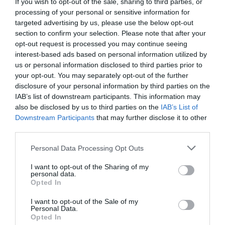
If you wish to opt-out of the sale, sharing to third parties, or
processing of your personal or sensitive information for
targeted advertising by us, please use the below opt-out
section to confirm your selection. Please note that after your
SPECYFIKACJA
opt-out request is processed you may continue seeing
interest-based ads based on personal information utilized by
us or personal information disclosed to third parties prior to
your opt-out. You may separately opt-out of the further
disclosure of your personal information by third parties on the
TCO Certified
Tak
IAB’s list of downstream participants. This information may
also be disclosed by us to third parties on the
IAB’s List of
Typ
Notebook
Downstream Participants
that may further disclose it to other
Model
ThinkBook 16 G6 IRL
third parties.
Rodzina
Intel Core i5
Personal Data Processing Opt Outs
procesora
I want to opt-out of the Sharing of my
Taktowanie
4.6 GHz
personal data.
(Boost)
Opted In
Generacja
Trzynasta
procesora
I want to opt-out of the Sale of my
Personal Data.
Obsługa ECC
Nie
Opted In