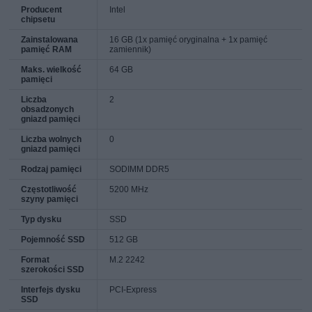
Producent
Intel
chipsetu
Zainstalowana
16 GB (1x pamięć oryginalna + 1x pamięć
pamięć RAM
zamiennik)
Maks. wielkość
64 GB
pamięci
Liczba
2
obsadzonych
gniazd pamięci
Liczba wolnych
0
gniazd pamięci
Rodzaj pamięci
SODIMM DDR5
Częstotliwość
5200 MHz
szyny pamięci
Typ dysku
SSD
Pojemność SSD
512 GB
Format
M.2 2242
szerokości SSD
Interfejs dysku
PCI-Express
SSD