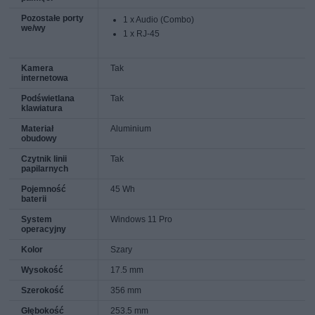
Pozostałe porty
1 x Audio (Combo)
we/wy
1 x RJ-45
Kamera
Tak
internetowa
Podświetlana
Tak
klawiatura
Materiał
Aluminium
obudowy
Czytnik linii
Tak
papilarnych
Pojemność
45 Wh
baterii
System
Windows 11 Pro
operacyjny
Kolor
Szary
Wysokość
17.5 mm
Szerokość
356 mm
Głębokość
253.5 mm