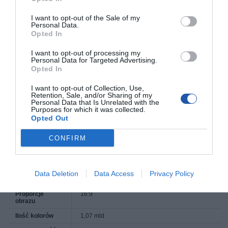
Współczynnik
1,59:1
I want to opt-out of the Sale of my
projekcji (max)
Personal Data.
Opted In
Zoom
1,3x
Automatyczne
Tak
I want to opt-out of processing my
ustawianie
Personal Data for Targeted Advertising.
ostrości
Opted In
Minimalna
37 ''
przekątna
I want to opt-out of Collection, Use,
obrazu
Retention, Sale, and/or Sharing of my
Personal Data that Is Unrelated with the
Maksymalna
300 ''
Purposes for which it was collected.
przekątna
Opted Out
obrazu
Minimalna
1.3 m
CONFIRM
odległość
ekranu
Maksymalna
8 m
odległość
Data Deletion
Data Access
Privacy Policy
ekranu
Proporcje
16:9
obrazu
Ilość kolorów
1,07 mld