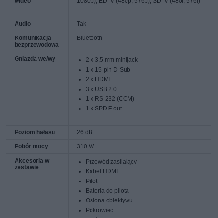
wideo
1080p), EDTV (480p, 576p), SDTV (480i, 576i)
Audio
Tak
Komunikacja
Bluetooth
bezprzewodowa
Gniazda we/wy
2 x 3,5 mm minijack
1 x 15-pin D-Sub
2 x HDMI
3 x USB 2.0
1 x RS-232 (COM)
1 x SPDIF out
Poziom hałasu
26 dB
Pobór mocy
310 W
Akcesoria w
Przewód zasilający
zestawie
Kabel HDMI
Pilot
Bateria do pilota
Osłona obiektywu
Pokrowiec