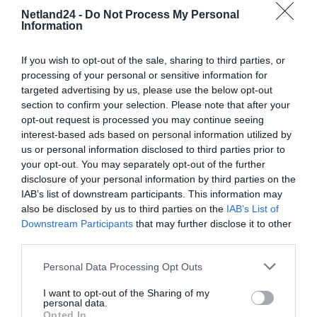
Netland24 -
Do Not Process My Personal
Information
If you wish to opt-out of the sale, sharing to third parties, or
processing of your personal or sensitive information for
targeted advertising by us, please use the below opt-out
SPECYFIKACJA
section to confirm your selection. Please note that after your
opt-out request is processed you may continue seeing
interest-based ads based on personal information utilized by
us or personal information disclosed to third parties prior to
your opt-out. You may separately opt-out of the further
Model
Predator GM712
disclosure of your personal information by third parties on the
IAB’s list of downstream participants. This information may
Technologia
DLP
also be disclosed by us to third parties on the
IAB’s List of
wyświetlania
Downstream Participants
that may further disclose it to other
Rozdzielczość
3840 x 2160
third parties.
Jasność
4000 ANSI Lumenów
Personal Data Processing Opt Outs
Kontrast
10 000:1
dynamiczny
I want to opt-out of the Sharing of my
personal data.
Współczynnik
1,21:1
projekcji (min)
Opted In