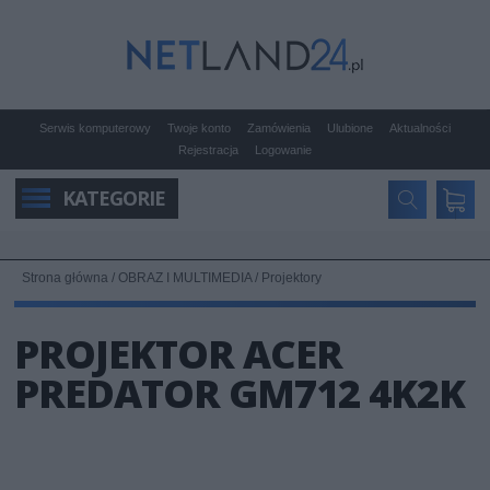
Serwis komputerowy
Twoje konto
Zamówienia
Ulubione
Aktualności
Rejestracja
Logowanie
KATEGORIE
Strona główna
/
OBRAZ I MULTIMEDIA
/
Projektory
PROJEKTOR ACER
PREDATOR GM712 4K2K