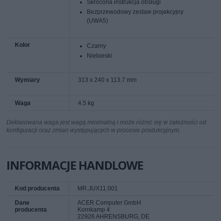
Skrócona instrukcja obsługi
Bezprzewodowy zestaw projekcyjny
(UWA5)
Kolor
Czarny
Niebieski
Wymiary
313 x 240 x 113.7 mm
Waga
4.5 kg
Deklarowana waga jest wagą minimalną i może różnić się w zależności od
konfiguracji oraz zmian występujących w procesie produkcyjnym.
INFORMACJE HANDLOWE
Kod producenta
MR.JUX11.001
Dane
ACER Computer GmbH
producenta
Kornkamp 4
22926 AHRENSBURG, DE