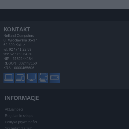
KONTAKT
Netland Computers
ul. Wrocławska 35-37
62-800 Kalisz
tel: 62 / 741 22 58
fax: 62 / 753 64 20
NIP 6182144184
REGON 302447150
KRS 0000465606
INFORMACJE
Aktualności
Regulamin sklepu
Polityka prywatności
Sprzedaż dla firm