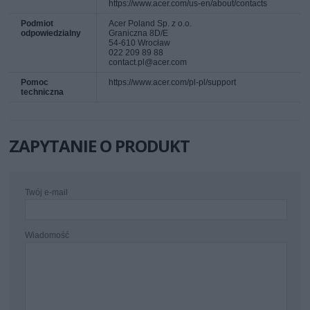
https://www.acer.com/us-en/about/contacts
Podmiot
Acer Poland Sp. z o.o.
odpowiedzialny
Graniczna 8D/E
54-610 Wrocław
022 209 89 88
contact.pl@acer.com
Pomoc
https://www.acer.com/pl-pl/support
techniczna
ZAPYTANIE O PRODUKT
Twój e-mail
Wiadomość