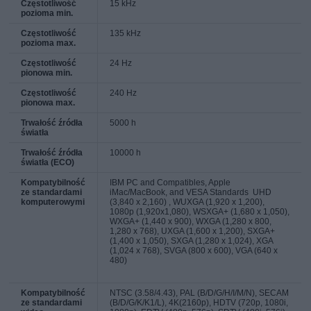
Częstotliwość
15 kHz
pozioma min.
Częstotliwość
135 kHz
pozioma max.
Częstotliwość
24 Hz
pionowa min.
Częstotliwość
240 Hz
pionowa max.
Trwałość źródła
5000 h
światła
Trwałość źródła
10000 h
światła (ECO)
Kompatybilność
IBM PC and Compatibles, Apple
ze standardami
iMac/MacBook, and VESA Standards UHD
komputerowymi
(3,840 x 2,160) , WUXGA (1,920 x 1,200),
1080p (1,920x1,080), WSXGA+ (1,680 x 1,050),
WXGA+ (1,440 x 900), WXGA (1,280 x 800,
1,280 x 768), UXGA (1,600 x 1,200), SXGA+
(1,400 x 1,050), SXGA (1,280 x 1,024), XGA
(1,024 x 768), SVGA (800 x 600), VGA (640 x
480)
Kompatybilność
NTSC (3.58/4.43), PAL (B/D/G/H/I/M/N), SECAM
ze standardami
(B/D/G/K/K1/L), 4K(2160p), HDTV (720p, 1080i,