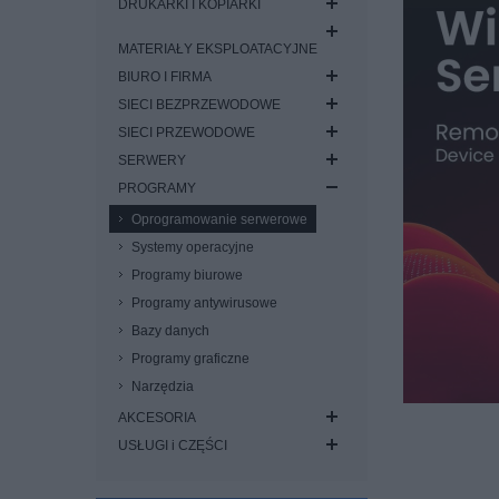
DRUKARKI I KOPIARKI
MATERIAŁY EKSPLOATACYJNE
BIURO I FIRMA
SIECI BEZPRZEWODOWE
SIECI PRZEWODOWE
SERWERY
PROGRAMY
Oprogramowanie serwerowe
Systemy operacyjne
Programy biurowe
Programy antywirusowe
Bazy danych
Programy graficzne
Narzędzia
AKCESORIA
USŁUGI i CZĘŚCI