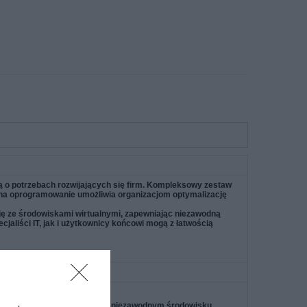
ą o potrzebach rozwijających się firm. Kompleksowy zestaw
a na oprogramowanie umożliwia organizacjom optymalizację
ję ze środowiskami wirtualnymi, zapewniając niezawodną
cjaliści IT, jak i użytkownicy końcowi mogą z łatwością
kacji i usług w bezpiecznym i niezawodnym środowisku,