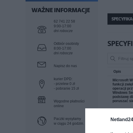
WAŻNE INFORMACJE
SPECYFIKA
62 741 22 58
9:00-17:00
dni robocze
SPECYF
Odbiór osobisty
8:00-17:00
dni robocze
Napisz do nas
Opis
kurier DPD:
Microsoft W
- przelew 0 zł
funkcji zwi
- pobranie 15 zł
operacji pr
Windows Ser
podstawę dla
poruszać si
Wygodne płatności
online
Najważniejs
Paczki wysyłamy
Netland24
w ciągu 24 godzin.
Wydajny
Microsof