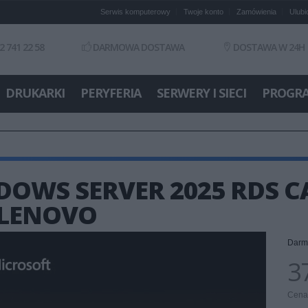
Serwis komputerowy
Twoje konto
Zamówienia
Ulubi
2 741 22 58
DARMOWA DOSTAWA
DOSTAWA W 24H
DRUKARKI
PERYFERIA
SERWERY I SIECI
PROGR
OWS SERVER 2025 RDS CA
 LENOVO
Darm
37
Cena 