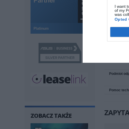
I want t
of my P
Deklarowana wag
was col
Opted 
INFOR
Kod produc
Dane produ
Podmiot odp
Pomoc tech
ZAPYTA
ZOBACZ TAKŻE