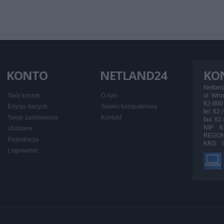
KONTO
NETLAND24
KO
Netlan
Twój koszyk
O nas
ul. Wr
62-800 
Edycja danych
Serwis komputerowy
tel: 62 
Twoje zamówienia
Kontakt
fax: 62
NIP 6
Ulubione
REGON
Rejestracja
KRS 0
Logowanie