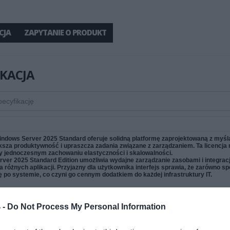
CJA
ZAPYTANIE O PRODUKT
IKACJA
indows Server 2025 Standard oferuje solidną platformę zaprojektowaną z myśl
ększa produktywność i upraszcza zadania związane z zarządzaniem. Ta licencj
zy jednoczesnym zachowaniu elastyczności i skalowalności.
ver 2025 Standard Edition umożliwia wydajne zarządzanie zasobami i integrac
 różnych aplikacji. Przyjazny dla użytkownika interfejs sprawia, że zarówno spe
ę po systemie, co czyni go cennym dodatkiem do każdej infrastruktury IT.
ze punkty sprzedaży
 -
Do Not Process My Personal Information
 system operacyjny
t Windows Server 2025 Standard / Datacenter został stworzony do obsługi apli