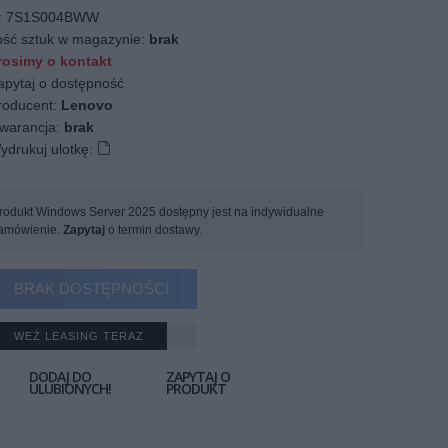
:
7S1S004BWW
ość sztuk w magazynie:
brak
osimy o kontakt
apytaj o dostępność
oducent:
Lenovo
arancja:
brak
ydrukuj ulotkę:
rodukt Windows Server 2025 dostępny jest na indywidualne
amówienie.
Zapytaj
o termin dostawy.
BRAK DOSTĘPNOŚCI
WEŹ LEASING TERAZ
DODAJ DO
ZAPYTAJ O
ULUBIONYCH!
PRODUKT