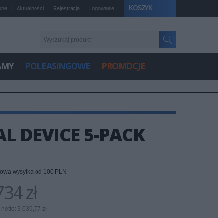
KOSZYK
one
Aktualności
Rejestracja
Logowanie
AMY
POLEASINGOWE
PROMOCJE
L DEVICE 5-PACK
owa wysyłka od 100 PLN
34 zł
netto: 3 035,77 zł