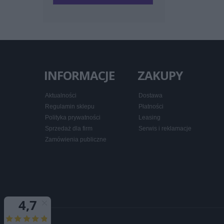
INFORMACJE
ZAKUPY
Aktualności
Dostawa
Regulamin sklepu
Płatności
Polityka prywatności
Leasing
Sprzedaż dla firm
Serwis i reklamacje
Zamówienia publiczne