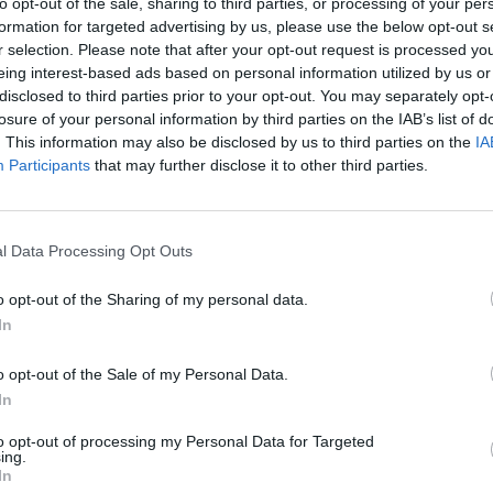
to opt-out of the sale, sharing to third parties, or processing of your per
ącym różnorodne potrzeby firm.
formation for targeted advertising by us, please use the below opt-out s
ne licencjonowanie
r selection. Please note that after your opt-out request is processed y
ramowanie jest dostarczane z typem licencji, który pozwala firmom zarządz
eing interest-based ads based on personal information utilized by us or
cyjnym.
disclosed to third parties prior to your opt-out. You may separately opt-
losure of your personal information by third parties on the IAB’s list of
. This information may also be disclosed by us to third parties on the
IA
Participants
that may further disclose it to other third parties.
Windows Server 2025 RDS Device CALs Standard 
Microsoft Windows Server 2025 - Licencja - 5x zdal
l Data Processing Opt Outs
:
Brak gwarancji
o opt-out of the Sharing of my personal data.
In
racyjny:
Microsoft Windows Server 2025 Standard
u:
Licencja
o opt-out of the Sale of my Personal Data.
-
In
to opt-out of processing my Personal Data for Targeted
ing.
5x RDS Device CAL
In
ny za licencję:
OEM