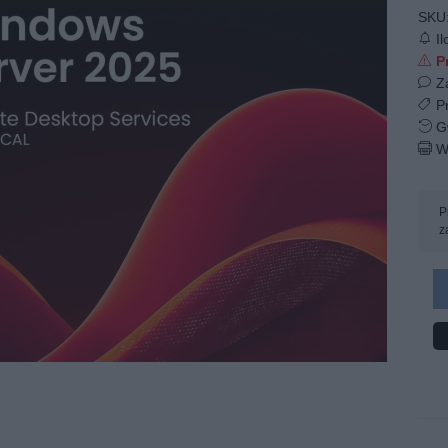
SKU
Il
Pr
Z
Pr
Gw
W
P
z