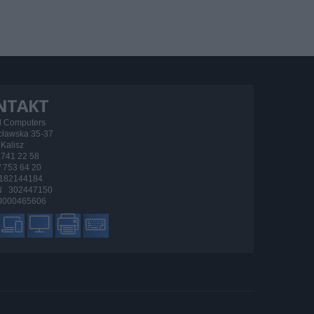
NTAKT
d Computers
ocławska 35-37
Kalisz
/ 741 22 58
 / 753 64 20
182144184
 302447150
000465606