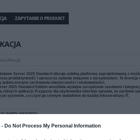
CJA
ZAPYTANIE O PRODUKT
IKACJA
indows Server 2025 Standard oferuje solidną platformę zaprojektowaną z myśl
ększa produktywność i upraszcza zadania związane z zarządzaniem. Ta licencj
zy jednoczesnym zachowaniu elastyczności i skalowalności.
ver 2025 Standard Edition umożliwia wydajne zarządzanie zasobami i integrac
 różnych aplikacji. Przyjazny dla użytkownika interfejs sprawia, że zarówno spe
ę po systemie, co czyni go cennym dodatkiem do każdej infrastruktury IT.
ze punkty sprzedaży
 system operacyjny
 -
Do Not Process My Personal Information
t Windows Server 2025 Standard został stworzony do obsługi aplikacji i usłu
ne potrzeby firm.