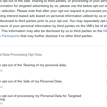
to opt-out of the sale, sharing to third parties, or processing of your per
ne licencjonowanie
ramowanie jest dostarczane z typem licencji, który pozwala firmom zarządz
formation for targeted advertising by us, please use the below opt-out s
cyjnym.
r selection. Please note that after your opt-out request is processed y
eing interest-based ads based on personal information utilized by us or
disclosed to third parties prior to your opt-out. You may separately opt-
losure of your personal information by third parties on the IAB’s list of
Windows Server 2025 Standard 16-core Add
. This information may also be disclosed by us to third parties on the
IA
Microsoft Windows Server 2025 Standard - L
Participants
that may further disclose it to other third parties.
:
Brak gwarancji
l Data Processing Opt Outs
racyjny:
Microsoft Windows Server 2025 Standard
o opt-out of the Sharing of my personal data.
u:
Licencja
In
-
o opt-out of the Sale of my Personal Data.
In
2 dodatkowe rdzenie
to opt-out of processing my Personal Data for Targeted
ny za licencję:
-
ing.
In
a jest wagą minimalną i może różnić się w zależności od konfiguracji oraz zmia