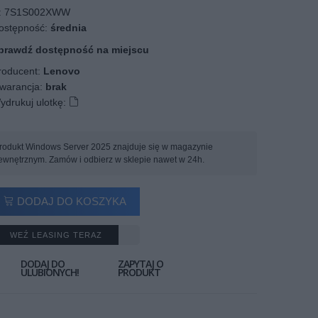
:
7S1S002XWW
stępność:
średnia
prawdź dostępność na miejscu
oducent:
Lenovo
arancja:
brak
ydrukuj ulotkę:
rodukt Windows Server 2025 znajduje się w magazynie
ewnętrznym. Zamów i odbierz w sklepie nawet w 24h.
DODAJ DO KOSZYKA
WEŹ LEASING TERAZ
DODAJ DO
ZAPYTAJ O
ULUBIONYCH!
PRODUKT