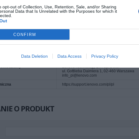
o opt-out of Collection, Use, Retention, Sale, and/or Sharing
ersonal Data that Is Unrelated with the Purposes for which it
lected.
MACJE HANDLOWE
Out
CONFIRM
enta
7S1S002XWW
centa
Lenovo
18001 Development Drive
Morrisville, NC 27560 USA
Data Deletion
Data Access
Privacy Policy
+1 (855) 253-6686
owiedzialny
Lenovo Technology B.V. Sp. z o.o.
ul. Gottlieba Daimlera 1, 02-460 Warszawa
info_pl@lenovo.com
niczna
https://support.lenovo.com/pl/pl
NIE O PRODUKT