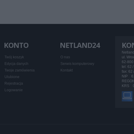
KONTO
NETLAND24
KO
Netlan
Twój koszyk
O nas
ul. Wr
62-800 
Edycja danych
Serwis komputerowy
tel: 62 
Twoje zamówienia
Kontakt
fax: 62
NIP 6
Ulubione
REGON
Rejestracja
KRS 0
Logowanie