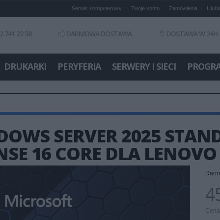
Serwis komputerowy
Twoje konto
Zamówienia
Ulubi
2 741 22 58
DARMOWA DOSTAWA
DOSTAWA W 24H
DRUKARKI
PERYFERIA
SERWERY I SIECI
PROGR
DOWS SERVER 2025 STAN
NSE 16 CORE DLA LENOVO
Darm
45
Cena 