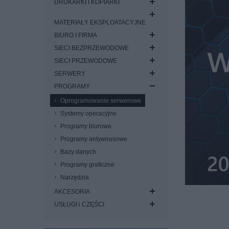
DRUKARKI I KOPIARKI
MATERIAŁY EKSPLOATACYJNE
BIURO I FIRMA
SIECI BEZPRZEWODOWE
SIECI PRZEWODOWE
SERWERY
PROGRAMY
Oprogramowanie serwerowe
Systemy operacyjne
Programy biurowe
Programy antywirusowe
Bazy danych
Programy graficzne
Narzędzia
AKCESORIA
USŁUGI i CZĘŚCI