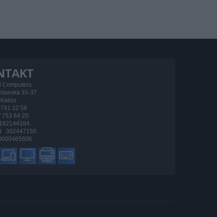
NTAKT
d Computers
ocławska 35-37
Kalisz
/ 741 22 58
 / 753 64 20
182144184
 302447150
000465606