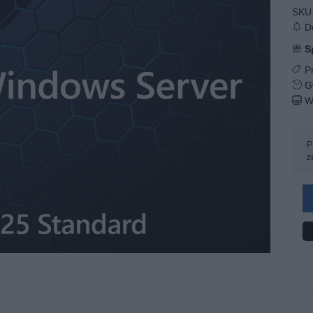
SKU
Do
S
Pr
Gw
W
P
z