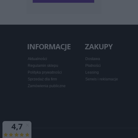
INFORMACJE
ZAKUPY
Aktualności
Dostawa
Regulamin sklepu
Płatności
Polityka prywatności
Leasing
Sprzedaż dla firm
Serwis i reklamacje
Zamówienia publiczne