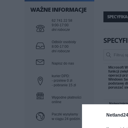
WAŻNE INFORMACJE
SPECYFIKA
62 741 22 58
9:00-17:00
dni robocze
SPECYF
Odbiór osobisty
8:00-17:00
dni robocze
Napisz do nas
Microsoft W
funkcji zwi
operacji pr
kurier DPD:
Windows Ser
- przelew 0 zł
podstawę dla
- pobranie 15 zł
poruszać si
Wygodne płatności
online
Najważniejs
Wydajny
Paczki wysyłamy
Netland24
Microsof
w ciągu 24 godzin.
różnorod