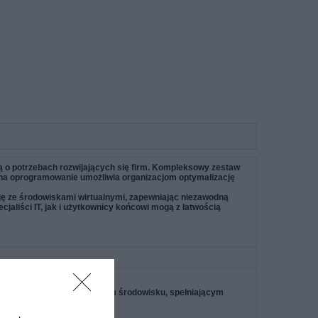
ą o potrzebach rozwijających się firm. Kompleksowy zestaw
a na oprogramowanie umożliwia organizacjom optymalizację
ję ze środowiskami wirtualnymi, zapewniając niezawodną
cjaliści IT, jak i użytkownicy końcowi mogą z łatwością
g w bezpiecznym i niezawodnym środowisku, spełniającym