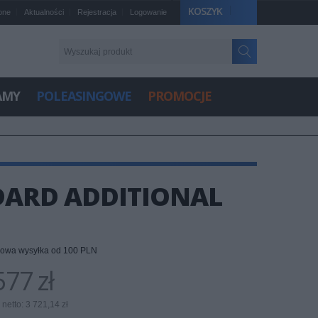
KOSZYK
one
Aktualności
Rejestracja
Logowanie
AMY
POLEASINGOWE
PROMOCJE
DARD ADDITIONAL
owa wysyłka od 100 PLN
77 zł
netto: 3 721,14 zł