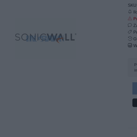
SKU
Il
Pr
Z
Pr
Gw
W
P
i