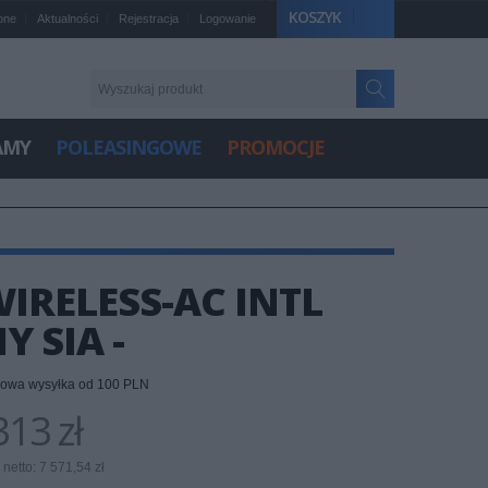
KOSZYK
one
Aktualności
Rejestracja
Logowanie
AMY
POLEASINGOWE
PROMOCJE
IRELESS-AC INTL
Y SIA -
owa wysyłka od 100 PLN
13 zł
netto: 7 571,54 zł