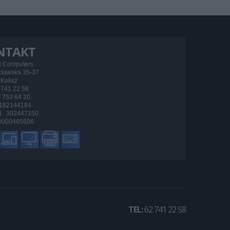
NTAKT
d Computers
ocławska 35-37
Kalisz
/ 741 22 58
 / 753 64 20
182144184
 302447150
000465606
TEL:
62 741 22 58