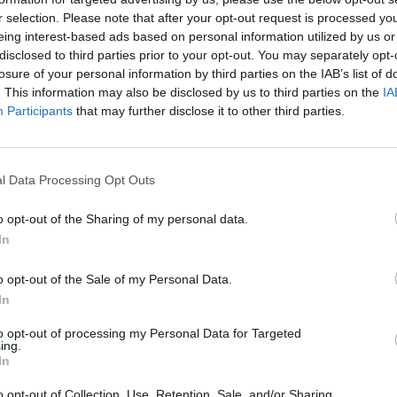
Tak
r selection. Please note that after your opt-out request is processed y
i-Fi
802.11a, 802.11b, 802.11g, Wi-Fi 4 (802.11n),
eing interest-based ads based on personal information utilized by us or
disclosed to third parties prior to your opt-out. You may separately opt-
nia firewalla
Tak
losure of your personal information by third parties on the IAB’s list of
zed DDoS
Tak
. This information may also be disclosed by us to third parties on the
IA
Participants
that may further disclose it to other third parties.
 protokoły sieciowe
TCP/IP, UDP, ICMP, HTTP, HTTPS, IPSec, I
LED
Tak
 URL
Tak
l Data Processing Opt Outs
rzesyłania danych w
1000 Mbit/s
AN
o opt-out of the Sharing of my personal data.
ów Ethernet LAN (RJ-45)
8
In
 łączności
Przewodowa i bezprzewodowa
o opt-out of the Sale of my Personal Data.
ów USB 3.2 Gen 1 (3.1 Gen 1)
2
In
ów konsoli
1
to opt-out of processing my Personal Data for Targeted
RJ-45
ing.
In
y
Desktop
 robocza (T-T)
o opt-out of Collection, Use, Retention, Sale, and/or Sharing
0 - 40 °C