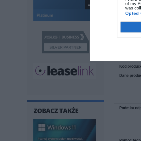
of my P
was col
Wilgotność 
Opted 
Temperatura
Deklarowana wag
INFOR
Kod produc
Dane produ
Podmiot odp
ZOBACZ TAKŻE
Pomoc tech