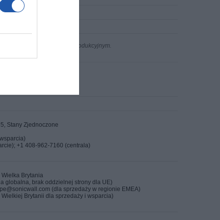
n występujących w procesie produkcyjnym.
35, Stany Zjednoczone
 wsparcia)
cie); +1 408-962-7160 (centrala)
 Wielka Brytania
a globalna, brak oddzielnej strony dla UE)
ope@sonicwall.com (dla sprzedaży w regionie EMEA)
ielkiej Brytanii dla sprzedaży i wsparcia)