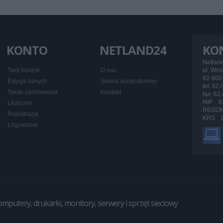
KONTO
NETLAND24
KO
Netlan
Twój koszyk
O nas
ul. Wr
62-800 
Edycja danych
Serwis komputerowy
tel: 62 
Twoje zamówienia
Kontakt
fax: 62
NIP 6
Ulubione
REGON
Rejestracja
KRS 0
Logowanie
utery, drukarki, monitory, serwery i sprzęt sieciowy