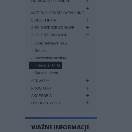
DRUKARKI I KOPIARKI
MATERIAŁY EKSPLOATACYJNE
BIURO I FIRMA
SIECI BEZPRZEWODOWE
SIECI PRZEWODOWE
Dyski sieciowe NAS
Switche
Konwertery mediów
Firewalle i UTM
Karty sieciowe
SERWERY
PROGRAMY
AKCESORIA
USŁUGI i CZĘŚCI
WAŻNE INFORMACJE