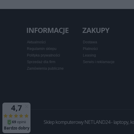
INFORMACJE
ZAKUPY
Aktualności
Dostawa
Regulamin sklepu
Płatności
Polityka prywatności
Leasing
Sprzedaż dla firm
Serwis i reklamacje
Zamówienia publiczne
Sklep komputerowy NETLAND24 - laptopy, komp