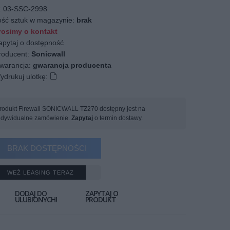
:
03-SSC-2998
ość sztuk w magazynie:
brak
osimy o kontakt
apytaj o dostępność
oducent:
Sonicwall
arancja:
gwarancja producenta
ydrukuj ulotkę:
rodukt Firewall SONICWALL TZ270 dostępny jest na
ndywidualne zamówienie.
Zapytaj
o termin dostawy.
BRAK DOSTĘPNOŚCI
WEŹ LEASING TERAZ
DODAJ DO
ZAPYTAJ O
ULUBIONYCH!
PRODUKT