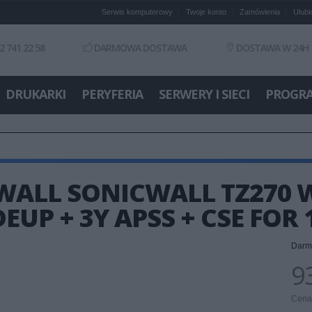
Serwis komputerowy
Twoje konto
Zamówienia
Ulubi
2 741 22 58
DARMOWA DOSTAWA
DOSTAWA W 24H
DRUKARKI
PERYFERIA
SERWERY I SIECI
PROGR
WALL SONICWALL TZ270 W
EUP + 3Y APSS + CSE FOR 1
Darm
93
Cena 