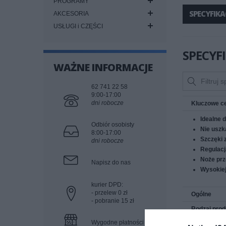
PROGRAMY
SPECYFIKA
AKCESORIA
USŁUGI i CZĘŚCI
SPECYF
WAŻNE INFORMACJE
62 741 22 58
9:00-17:00
dni robocze
Kluczowe c
Idealne 
Odbiór osobisty
Nie uszk
8:00-17:00
Szczęki z
dni robocze
Regulacj
Noże prz
Napisz do nas
Wysokiej
kurier DPD:
- przelew 0 zł
Ogólne
- pobranie 15 zł
Rodzaj prod
Wygodne płatności
Tworzywo p