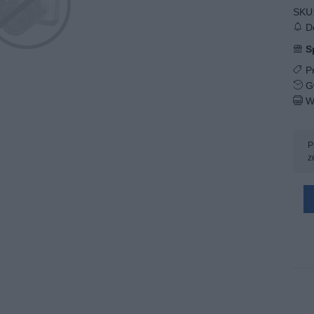
SKU
Do
S
Pr
Gw
W
P
z