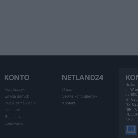
KONTO
NETLAND24
KO
Netlan
Twój koszyk
O nas
ul. Wr
62-800 
Edycja danych
Serwis komputerowy
tel: 62 
Twoje zamówienia
Kontakt
fax: 62
NIP 6
Ulubione
REGON
Rejestracja
KRS 0
Logowanie