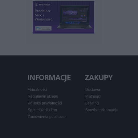
INFORMACJE
ZAKUPY
Aktualności
Dostawa
Regulamin sklepu
Płatności
Polityka prywatności
Leasing
Sprzedaż dla firm
Serwis i reklamacje
Zamówienia publiczne