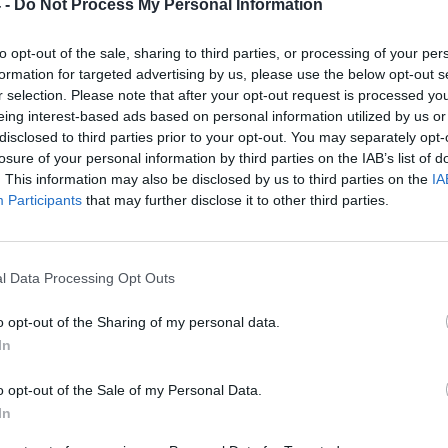
 -
Do Not Process My Personal Information
10 cm
to opt-out of the sale, sharing to third parties, or processing of your per
2.3 cm
formation for targeted advertising by us, please use the below opt-out s
20.5 cm
r selection. Please note that after your opt-out request is processed y
300 g
eing interest-based ads based on personal information utilized by us or
disclosed to third parties prior to your opt-out. You may separately opt-
owy
Czarno-czerwony
losure of your personal information by third parties on the IAB’s list of
i instalacja elektryczna
. This information may also be disclosed by us to third parties on the
IA
#24-10 AWG, zgodność z kablami o średnicy
Participants
that may further disclose it to other third parties.
a jest wagą minimalną i może różnić się w zależności od konfiguracji oraz zmia
l Data Processing Opt Outs
MACJE HANDLOWE
o opt-out of the Sharing of my personal data.
In
enta
101-04
centa
NetRack Enclosures Private Ltd.
o opt-out of the Sale of my Personal Data.
Sy No 130, Machohalli Cross,
In
Magadi Main Road,
Bangalore - 560 091,
Karnataka, Indie.