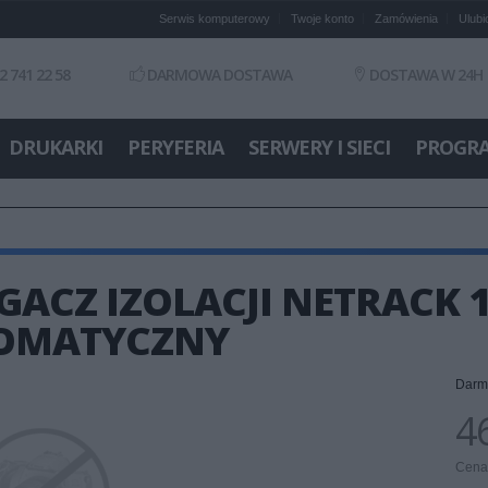
Serwis komputerowy
Twoje konto
Zamówienia
Ulubi
2 741 22 58
DARMOWA DOSTAWA
DOSTAWA W 24H
DRUKARKI
PERYFERIA
SERWERY I SIECI
PROGR
GACZ IZOLACJI NETRACK 1
OMATYCZNY
Darm
46
Cena 