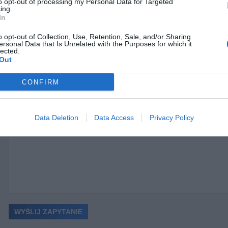
to opt-out of processing my Personal Data for Targeted
Telefon: +91-6366375522 / +91-6366475522
ing.
E-mail: enquiry@netrackindia.com
In
niczna
https://netrack.store/en/contact-us
o opt-out of Collection, Use, Retention, Sale, and/or Sharing
ersonal Data that Is Unrelated with the Purposes for which it
lected.
Out
NIE O PRODUKT
CONFIRM
Data Deletion
Data Access
Privacy Policy
ć