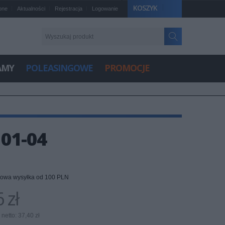
KOSZYK
one
Aktualności
Rejestracja
Logowanie
AMY
POLEASINGOWE
PROMOCJE
01-04
owa wysyłka od 100 PLN
 zł
netto: 37,40 zł