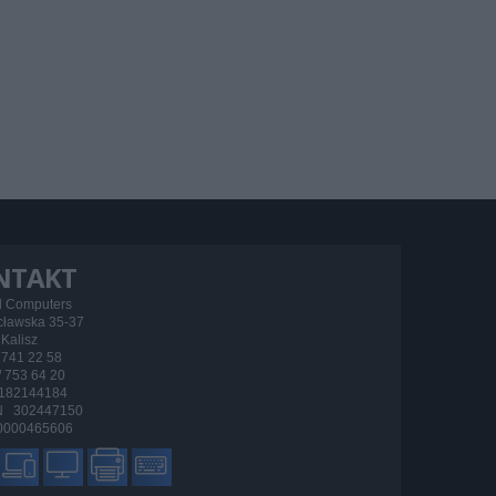
NTAKT
d Computers
ocławska 35-37
Kalisz
/ 741 22 58
 / 753 64 20
182144184
 302447150
000465606