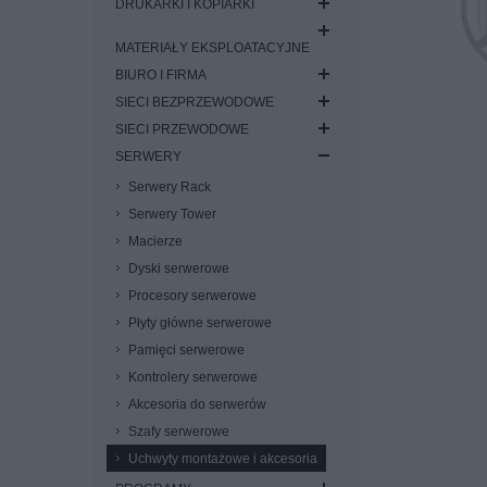
DRUKARKI I KOPIARKI
MATERIAŁY EKSPLOATACYJNE
BIURO I FIRMA
SIECI BEZPRZEWODOWE
SIECI PRZEWODOWE
SERWERY
Serwery Rack
Serwery Tower
Macierze
Dyski serwerowe
Procesory serwerowe
Płyty główne serwerowe
Pamięci serwerowe
Kontrolery serwerowe
Akcesoria do serwerów
Szafy serwerowe
Uchwyty montażowe i akcesoria