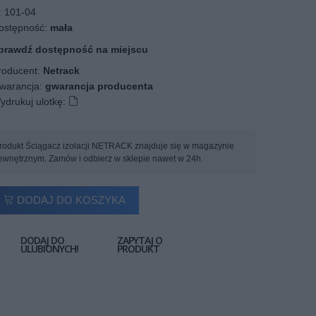
:
101-04
stępność:
mała
prawdź dostępność na miejscu
oducent:
Netrack
arancja:
gwarancja producenta
ydrukuj ulotkę:
rodukt Ściągacz izolacji NETRACK znajduje się w magazynie
ewnętrznym. Zamów i odbierz w sklepie nawet w 24h.
DODAJ DO KOSZYKA
DODAJ DO
ZAPYTAJ O
ULUBIONYCH!
PRODUKT