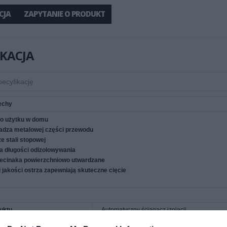
CJA
ZAPYTANIE O PRODUKT
IKACJA
echy
do użytku w domu
adza metalowej części przewodu
e stali stopowej
a długości odizolowywania
ecinaka powierzchniowo utwardzane
 jakości ostrza zapewniają skuteczne cięcie
uktu
Automatyczny ściągacz izolacji
roduktu
Stal