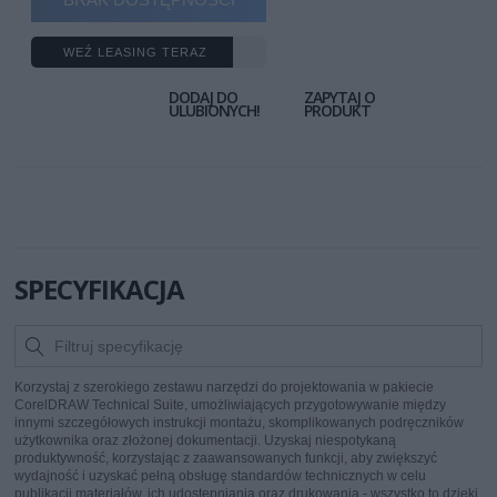
WEŹ LEASING TERAZ
DODAJ DO
ZAPYTAJ O
ULUBIONYCH!
PRODUKT
SPECYFIKACJA
Korzystaj z szerokiego zestawu narzędzi do projektowania w pakiecie
CorelDRAW Technical Suite, umożliwiających przygotowywanie między
innymi szczegółowych instrukcji montażu, skomplikowanych podręczników
użytkownika oraz złożonej dokumentacji. Uzyskaj niespotykaną
produktywność, korzystając z zaawansowanych funkcji, aby zwiększyć
wydajność i uzyskać pełną obsługę standardów technicznych w celu
publikacji materiałów, ich udostępniania oraz drukowania - wszystko to dzięki