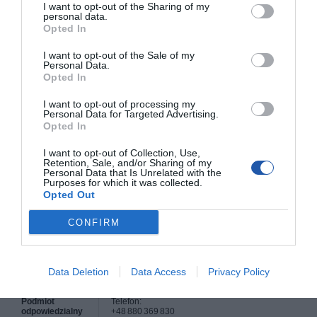
I want to opt-out of the Sharing of my
personal data.
Deklarowana waga jest wagą minimalną i może różnić się w zależności od
Opted In
konfiguracji oraz zmian występujących w procesie produkcyjnym.
I want to opt-out of the Sale of my
Personal Data.
Opted In
INFORMACJE HANDLOWE
I want to opt-out of processing my
Personal Data for Targeted Advertising.
Kod producenta
LCCDTS3DCADSUBRN11
Opted In
Dane
Adres:
producenta
Tower I, 333 Preston St #700, Ottawa, Ontario,
I want to opt-out of Collection, Use,
K1S 5N4, Kanada
Retention, Sale, and/or Sharing of my
Personal Data that Is Unrelated with the
Purposes for which it was collected.
Strona internetowa:
https://www.corel.com
Opted Out
Telefon (centrala):
CONFIRM
+1 613 728 0826
+1 800 772 6735 (USA)
Fax:
+1 613 724 3461
Data Deletion
Data Access
Privacy Policy
Podmiot
Telefon:
odpowiedzialny
+48 880 369 830