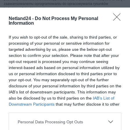
zaawansowanemu oprogramowaniu do opracowywania rysunków
technicznych i szkicowania.
Netland24 -
Do Not Process My Personal
Producent
Corel
Information
Nazwa produktu
CorelDRAW Technical Suite 3D CAD Edition
If you wish to opt-out of the sale, sharing to third parties, or
Rodzaj
Oprogramowanie do projektowania
technicznego 2D/3D CAD
processing of your personal or sensitive information for
targeted advertising by us, please use the below opt-out
Typ licencji
Komercyjna
section to confirm your selection. Please note that after your
Rodzaj licencji
Odnowienie subskrypcji
opt-out request is processed you may continue seeing
Okres licencji
12 miesięcy
interest-based ads based on personal information utilized by
us or personal information disclosed to third parties prior to
Liczba
1
użytkowników
your opt-out. You may separately opt-out of the further
disclosure of your personal information by third parties on the
Wersja
Wielojęzyczna (ML)
językowa
IAB’s list of downstream participants. This information may
also be disclosed by us to third parties on the
IAB’s List of
Platforma
Windows
Downstream Participants
that may further disclose it to other
Nośnik
Do pobrania (ESD)
third parties.
Wersja
Subskrypcyjna (roczna)
produktu
Personal Data Processing Opt Outs
Gwarancja
12 miesięcy wsparcia w ramach subskrypcji