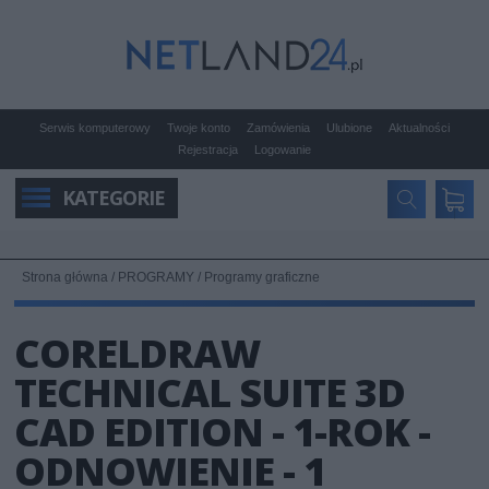
Serwis komputerowy
Twoje konto
Zamówienia
Ulubione
Aktualności
Rejestracja
Logowanie
KATEGORIE
Strona główna
/
PROGRAMY
/
Programy graficzne
CORELDRAW
TECHNICAL SUITE 3D
CAD EDITION - 1-ROK -
ODNOWIENIE - 1