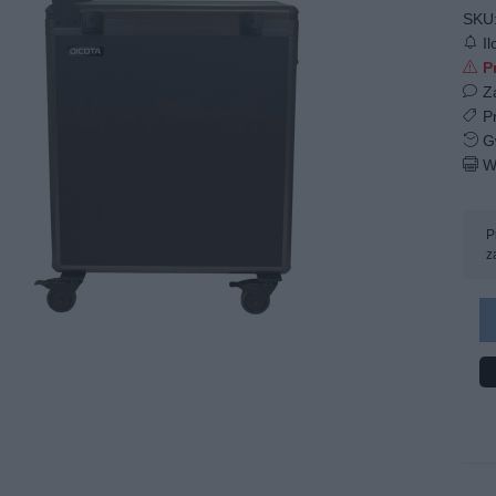
SKU
Il
Pr
Z
Pr
Gw
W
P
z