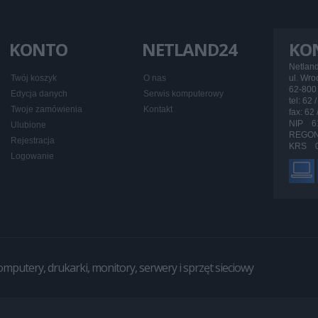
KONTO
NETLAND24
KO
Netlan
Twój koszyk
O nas
ul. Wr
62-800 
Edycja danych
Serwis komputerowy
tel: 62 
Twoje zamówienia
Kontakt
fax: 62
NIP 6
Ulubione
REGON
Rejestracja
KRS 0
Logowanie
utery, drukarki, monitory, serwery i sprzęt sieciowy