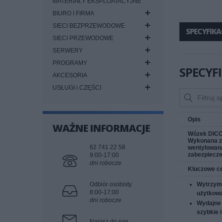
MATERIAŁY EKSPLOATACYJNE
BIURO I FIRMA
SIECI BEZPRZEWODOWE
SPECYFIKA
SIECI PRZEWODOWE
SERWERY
PROGRAMY
SPECYF
AKCESORIA
USŁUGI i CZĘŚCI
Opis
WAŻNE INFORMACJE
Wózek DICOT
Wykonana z 
62 741 22 58
wentylowaną
zabezpiecze
9:00-17:00
dni robocze
Kluczowe c
Odbiór osobisty
Wytrzyma
8:00-17:00
użytkowa
dni robocze
Wydajne 
szybkie 
Napisz do nas