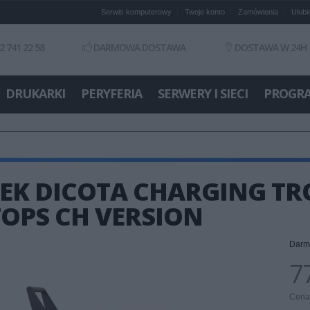
Serwis komputerowy
Twoje konto
Zamówienia
Ulubi
2 741 22 58
DARMOWA DOSTAWA
DOSTAWA W 24H
DRUKARKI
PERYFERIA
SERWERY I SIECI
PROGR
K DICOTA CHARGING TRO
OPS CH VERSION
Darm
77
Cena 