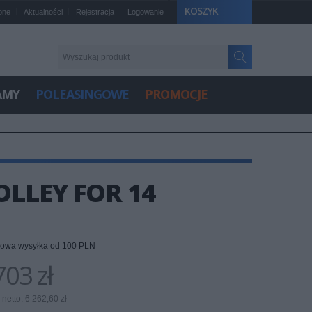
KOSZYK
one
Aktualności
Rejestracja
Logowanie
AMY
POLEASINGOWE
PROMOCJE
LLEY FOR 14
owa wysyłka od 100 PLN
03 zł
netto: 6 262,60 zł