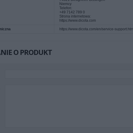
Niemcy
Telefon:
+49 7142 789 0
Strona internetowa:
https://www.dicota.com
niczna
https://www.dicota.com/en/service-support.htm
NIE O PRODUKT
ć