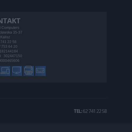
NTAKT
d Computers
ocławska 35-37
Kalisz
/ 741 22 58
 / 753 64 20
182144184
 302447150
000465606
TEL:
62 741 22 58