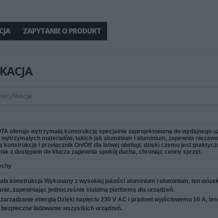
CJA
ZAPYTANIE O PRODUKT
IKACJA
A oferuje wytrzymałą konstrukcję specjalnie zaprojektowaną do wydajnego u
wytrzymałych materiałów, takich jak aluminium i aluminium, zapewnia nieza
 konstrukcję i przełącznik On/Off dla łatwej obsługi, dzięki czemu jest prakt
nie z dostępem do klucza zapewnia spokój ducha, chroniąc cenny sprzęt.
echy
ła konstrukcja
Wykonany z wysokiej jakości aluminium i aluminium, ten wóze
nie, zapewniając jednocześnie stabilną platformę dla urządzeń.
zarządzanie energią
Dzięki napięciu 230 V AC i prądowi wyjściowemu 10 A, te
i bezpieczne ładowanie wszystkich urządzeń.