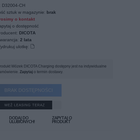
:
D32004-CH
ość sztuk w magazynie:
brak
osimy o kontakt
apytaj o dostępność
oducent:
DICOTA
arancja:
2 lata
ydrukuj ulotkę:
rodukt Wózek DICOTA Charging dostępny jest na indywidualne
amówienie.
Zapytaj
o termin dostawy.
BRAK DOSTĘPNOŚCI
WEŹ LEASING TERAZ
DODAJ DO
ZAPYTAJ O
ULUBIONYCH!
PRODUKT