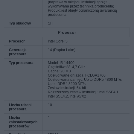
(naprawa w miejscu instalacji sprzętu,
wykonywana przez technika producenta)
Produkt jest objęty ograniczoną gwarancją
producenta.
Typ obudowy
SFF
Procesor
Procesor
Intel Core i5
Generacja
14 (Raptor Lake)
procesora
Typ procesora
Model: i5-14400
Częstotliwość: 4,7 GHz
Cache: 20 MB
Obsługiwane gniazda: FCLGA1700
Obsługiwana pamięć: Up to DDR5 4800 MT/s
Up to DDR4 3200 MT/s
Zestaw instrukcji: 64-bit
Rozszerzony zestaw instrukcji: Intel SSE4.1,
Intel SSE4.2, Intel AVX2
Liczba rdzeni
10
procesora
Liczba
1
zainstalowanych
procesorów