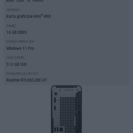
Intel
Core
i5 14400
GRAPHICS
®
Karta graficzna Intel
UHD
PAMIĘĆ
16 GB DDR5
SYSTEM OPERACYJNY
Windows 11 Pro
HARD DRIVES
512 GB SSD
STANDARD ŁĄCZNOŚCI
Realtek RTL8852BE-VT