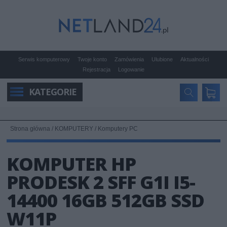
Serwis komputerowy
Twoje konto
Zamówienia
Ulubione
Aktualności
Rejestracja
Logowanie
KATEGORIE
Strona główna
/
KOMPUTERY
/
Komputery PC
KOMPUTER HP
PRODESK 2 SFF G1I I5-
14400 16GB 512GB SSD
W11P