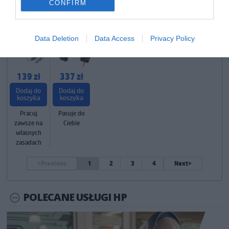
Adapter
+USB-C/A
CONFIRM
Adapter
Data Deletion
Data Access
Privacy Policy
139 zł
337 zł
Dodaj do
Dodaj do
koszyka
koszyka
Pracuj
Pasuje do
zawsze na
Ciebie
własnych
zasadach
<
Previous
1
2
3
4
Next>
POLECANE USŁUGI HP