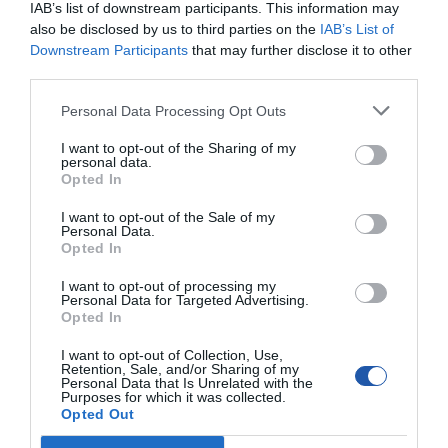
IAB’s list of downstream participants. This information may
1 port RJ-45
also be disclosed by us to third parties on the
IAB’s List of
Downstream Participants
that may further disclose it to other
1 złącze zasilania
third parties.
11
1 wejście liniowe audio / wyjście liniowe audio
Personal Data Processing Opt Outs
I want to opt-out of the Sharing of my
personal data.
Opted In
ZALECANE PRODUKTY HP
I want to opt-out of the Sale of my
Personal Data.
Zestawy
Stacje dokujące i
Monitory
Opted In
słuchawkowe i
koncentratory
I want to opt-out of processing my
dźwięk
Personal Data for Targeted Advertising.
Opted In
Słuchawki HP
Słuchawki HP
I want to opt-out of Collection, Use,
Poly
Poly
Retention, Sale, and/or Sharing of my
Blackwire
Blackwire
Personal Data that Is Unrelated with the
3220 Stereo
5220 Stereo
Purposes for which it was collected.
USB-C
USB-C
Opted Out
Headset
Headset
+USB-C/A
+3.5mm Plug