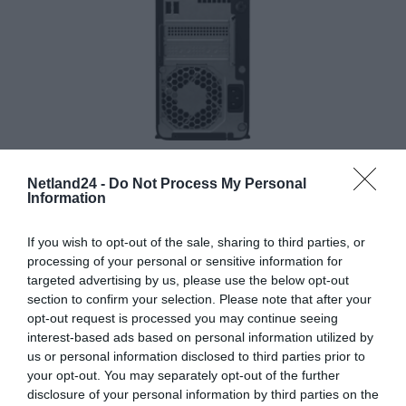
PORTY
Netland24 -
Do Not Process My Personal
®
1 port USB-C
o przepustowości 10 Gb/s
Information
3 porty USB-A o przepustowości 5 Gb/s
If you wish to opt-out of the sale, sharing to third parties, or
processing of your personal or sensitive information for
1 gniazdo combo (słuchawki/mikrofon)
targeted advertising by us, please use the below opt-out
section to confirm your selection. Please note that after your
4 porty USB-A 2.0
opt-out request is processed you may continue seeing
interest-based ads based on personal information utilized by
1 port HDMI 1.4b
us or personal information disclosed to third parties prior to
your opt-out. You may separately opt-out of the further
™
1 złącze DisplayPort
1.4a
disclosure of your personal information by third parties on the