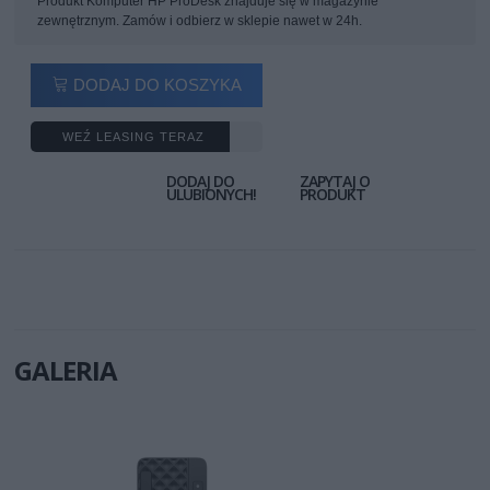
Produkt Komputer HP ProDesk znajduje się w magazynie
zewnętrznym. Zamów i odbierz w sklepie nawet w 24h.
DODAJ DO KOSZYKA
WEŹ LEASING TERAZ
DODAJ DO
ZAPYTAJ O
ULUBIONYCH!
PRODUKT
GALERIA