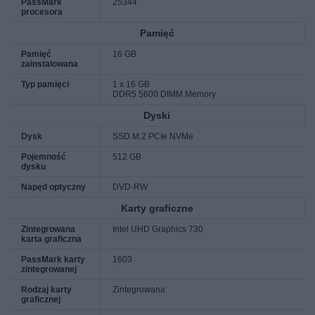
PassMark
25344
procesora
Pamięć
Pamięć
16 GB
zainstalowana
Typ pamięci
1 x 16 GB
DDR5 5600 DIMM Memory
Dyski
Dysk
SSD M.2 PCIe NVMe
Pojemność
512 GB
dysku
Napęd optyczny
DVD-RW
Karty graficzne
Zintegrowana
Intel UHD Graphics 730
karta graficzna
PassMark karty
1603
zintegrowanej
Rodzaj karty
Zintegrowana
graficznej