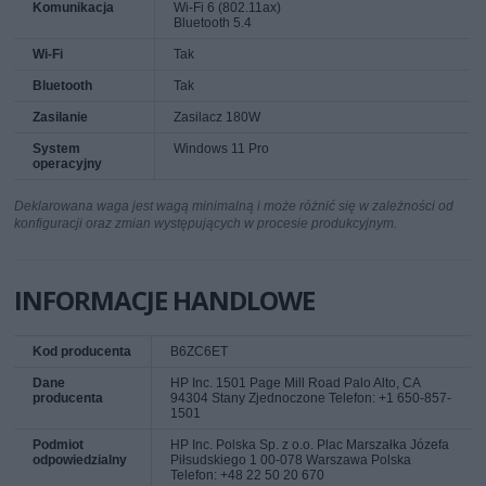
Komunikacja
Wi-Fi 6 (802.11ax)
Bluetooth 5.4
Wi-Fi
Tak
Bluetooth
Tak
Zasilanie
Zasilacz 180W
System
Windows 11 Pro
operacyjny
Deklarowana waga jest wagą minimalną i może różnić się w zależności od
konfiguracji oraz zmian występujących w procesie produkcyjnym.
INFORMACJE HANDLOWE
Kod producenta
B6ZC6ET
Dane
HP Inc. 1501 Page Mill Road Palo Alto, CA
producenta
94304 Stany Zjednoczone Telefon: +1 650-857-
1501
Podmiot
HP Inc. Polska Sp. z o.o. Plac Marszałka Józefa
odpowiedzialny
Piłsudskiego 1 00-078 Warszawa Polska
Telefon: +48 22 50 20 670