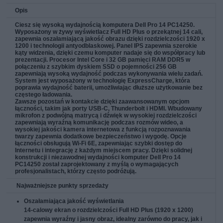
Opis
Ciesz się wysoką wydajnością komputera Dell Pro 14 PC14250.
Wyposażony w żywy wyświetlacz Full HD Plus o przekątnej 14 cali,
zapewnia oszałamiającą jakość obrazu dzięki rozdzielczości 1920 x
1200 i technologii antyodblaskowej. Panel IPS zapewnia szerokie
kąty widzenia, dzięki czemu komputer nadaje się do współpracy lub
prezentacji. Procesor Intel Core i 32 GB pamięci RAM DDR5 w
połączeniu z szybkim dyskiem SSD o pojemności 256 GB
zapewniają wysoką wydajność podczas wykonywania wielu zadań.
System jest wyposażony w technologię ExpressCharge, która
poprawia wydajność baterii, umożliwiając dłuższe użytkowanie bez
częstego ładowania.
Zawsze pozostań w kontakcie dzięki zaawansowanym opcjom
łączności, takim jak porty USB-C, Thunderbolt i HDMI. Wbudowany
mikrofon z podwójną matrycą i dźwięk w wysokiej rozdzielczości
zapewniają wyraźną komunikację podczas rozmów wideo, a
wysokiej jakości kamera internetowa z funkcją rozpoznawania
twarzy zapewnia dodatkowe bezpieczeństwo i wygodę. Opcje
łączności obsługują Wi-Fi 6E, zapewniając szybki dostęp do
Internetu i integrację z każdym miejscem pracy. Dzięki solidnej
konstrukcji i niezawodnej wydajności komputer Dell Pro 14
PC14250 został zaprojektowany z myślą o wymagających
profesjonalistach, którzy często podróżują.
Najważniejsze punkty sprzedaży
Oszałamiająca jakość wyświetlania
14-calowy ekran o rozdzielczości Full HD Plus (1920 x 1200)
zapewnia wyraźny i jasny obraz, idealny zarówno do pracy, jak i