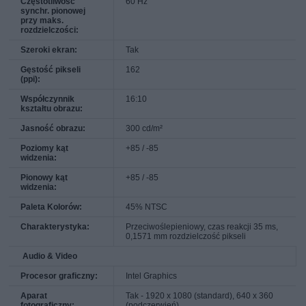
Częstotliwość
60 Hz
synchr. pionowej
przy maks.
rozdzielczości:
Szeroki ekran:
Tak
Gęstość pikseli
162
(ppi):
Współczynnik
16:10
kształtu obrazu:
Jasność obrazu:
300 cd/m²
Poziomy kąt
+85 / -85
widzenia:
Pionowy kąt
+85 / -85
widzenia:
Paleta Kolorów:
45% NTSC
Charakterystyka:
Przeciwoślepieniowy, czas reakcji 35 ms,
0,1571 mm rozdzielczość pikseli
Audio & Video
Procesor graficzny:
Intel Graphics
Aparat
Tak - 1920 x 1080 (standard), 640 x 360
fotograficzny:
(podczerwień)