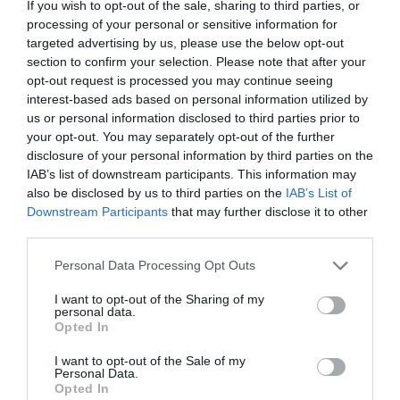
16 GB RAM - 512 GB SSD NVMe - 14" IPS
If you wish to opt-out of the sale, sharing to third parties, or
1920 x 1200 (Full HD Plus) - Gigabit
processing of your personal or sensitive information for
Ethernet - Wi-Fi 6E - platynowe srebro - z 3
Lata ProSupport
targeted advertising by us, please use the below opt-out
section to confirm your selection. Please note that after your
EAN:
opt-out request is processed you may continue seeing
Reklamacje:
36 miesięcy w miejscu instalacji
interest-based ads based on personal information utilized by
us or personal information disclosed to third parties prior to
Ogólne
your opt-out. You may separately opt-out of the further
Typ produktu:
Komputer przenośny
disclosure of your personal information by third parties on the
System operacyjny:
Windows 11 Pro
IAB’s list of downstream participants. This information may
also be disclosed by us to third parties on the
IAB’s List of
Procesor / Chipset
Downstream Participants
that may further disclose it to other
CPU:
Intel Core 5 (Seria 2) 220U / 1.4 GHz
third parties.
Max Turbo Speed:
5 GHz
Personal Data Processing Opt Outs
Ilość rdzeni:
10-rdzeniowy
I want to opt-out of the Sharing of my
Rdzenie
2
personal data.
wydajnościowe:
Opted In
Wydajne rdzenie:
8
I want to opt-out of the Sale of my
Pamięć podręczna:
12 MB
Personal Data.
Opted In
Cechy:
Liczba wątków - 12