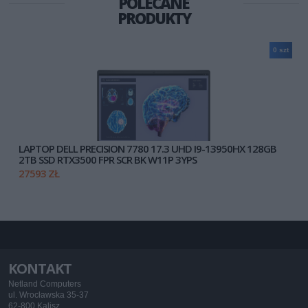
POLECANE
PRODUKTY
0 szt
LAPTOP DELL PRECISION 7780 17.3 UHD I9-13950HX 128GB
2TB SSD RTX3500 FPR SCR BK W11P 3YPS
27593 ZŁ
KONTAKT
Netland Computers
ul. Wrocławska 35-37
62-800 Kalisz