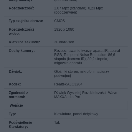
Rozdzielczość:
2,07 Mpx (standard), 0,23 Mpx
(podczerwień)
Typ czujnika obrazu:
CMOS
Rozdzielczości
1920 x 1080
wideo:
Klatki na sekundę:
30 klatki/sek
Cechy kamery:
Rozpoznawanie twarzy, aparat IR, aparat
RGB, Temporal Noise Reduction, 86,6
stopnia (kamera IR), 80,2 stopnia,
migawka aparatu
Dźwięk:
Głośniki stereo, mikrofon macierzy
podwójnej
Kodek:
Realtek ALC3204
Zgodność z
Dźwięk Wysokiej Rozdzielczości, Wave
normami:
MAXXAudio Pro
Wejście
Typ:
Klawiatura, panel dotykowy
Podświetlenie
Tak
Klawiatury: