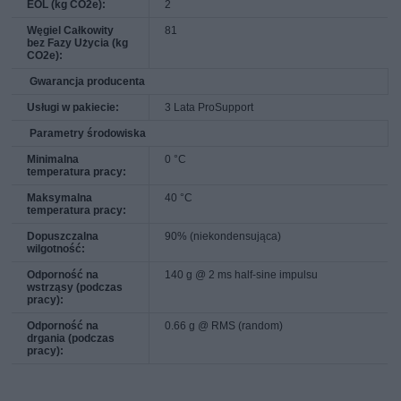
EOL (kg CO2e):
2
Węgiel Całkowity
81
bez Fazy Użycia (kg
CO2e):
Gwarancja producenta
Usługi w pakiecie:
3 Lata ProSupport
Parametry środowiska
Minimalna
0 °C
temperatura pracy:
Maksymalna
40 °C
temperatura pracy:
Dopuszczalna
90% (niekondensująca)
wilgotność:
Odporność na
140 g @ 2 ms half-sine impulsu
wstrząsy (podczas
pracy):
Odporność na
0.66 g @ RMS (random)
drgania (podczas
pracy):