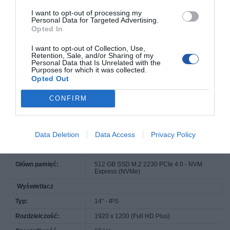
Pamięć
I want to opt-out of processing my
Personal Data for Targeted Advertising.
RAM:
2 x 16 GB 5600MT/s DDR5 (1x pamięć
Opted In
zamiennik +1x pamięć oryginalna)
Max obsługiwany
64 GB
I want to opt-out of Collection, Use,
RAM:
Retention, Sale, and/or Sharing of my
Personal Data that Is Unrelated with the
Technologia:
DDR5 SDRAM
Purposes for which it was collected.
Opted Out
Szybkość:
5200 MT/s
Szybkość
5600 MT/s
CONFIRM
Znamionowa:
Rodzaj obudowy:
SO-DIMM 262-pin
Data Deletion
Data Access
Privacy Policy
Ilość slotów:
2
Puste sloty:
0
Główn pamięć:
512 GB SSD M.2 2230 PCIe 4.0 - NVM
Express (NVMe)
Wyświetlacz
Typ:
14" - IPS
Rozdzielczość:
1920 x 1200 (Full HD Plus)