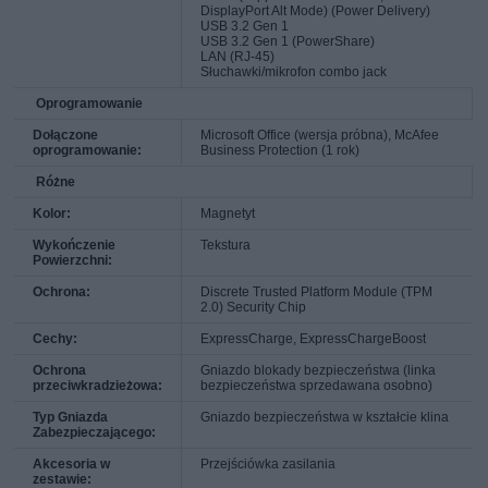
DisplayPort Alt Mode) (Power Delivery)
USB 3.2 Gen 1
USB 3.2 Gen 1 (PowerShare)
LAN (RJ-45)
Słuchawki/mikrofon combo jack
Oprogramowanie
Dołączone
Microsoft Office (wersja próbna), McAfee
oprogramowanie:
Business Protection (1 rok)
Różne
Kolor:
Magnetyt
Wykończenie
Tekstura
Powierzchni:
Ochrona:
Discrete Trusted Platform Module (TPM
2.0) Security Chip
Cechy:
ExpressCharge, ExpressChargeBoost
Ochrona
Gniazdo blokady bezpieczeństwa (linka
przeciwkradzieżowa:
bezpieczeństwa sprzedawana osobno)
Typ Gniazda
Gniazdo bezpieczeństwa w kształcie klina
Zabezpieczającego:
Akcesoria w
Przejściówka zasilania
zestawie: