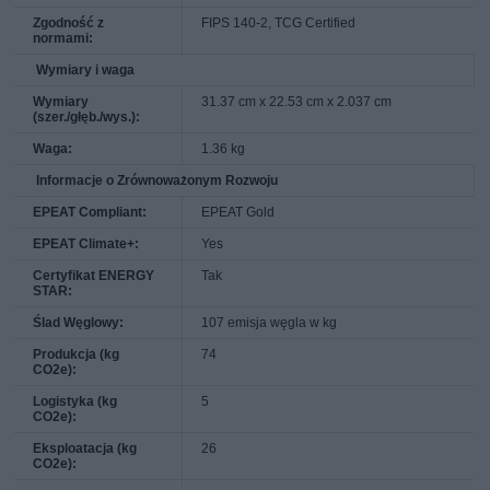
Zgodność z
FIPS 140-2, TCG Certified
normami:
Wymiary i waga
Wymiary
31.37 cm x 22.53 cm x 2.037 cm
(szer./głęb./wys.):
Waga:
1.36 kg
Informacje o Zrównoważonym Rozwoju
EPEAT Compliant:
EPEAT Gold
EPEAT Climate+:
Yes
Certyfikat ENERGY
Tak
STAR:
Ślad Węglowy:
107 emisja węgla w kg
Produkcja (kg
74
CO2e):
Logistyka (kg
5
CO2e):
Eksploatacja (kg
26
CO2e):