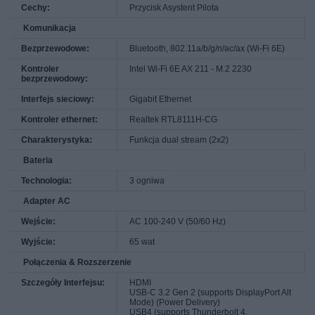
Cechy:
Przycisk Asystent Pilota
Komunikacja
Bezprzewodowe:
Bluetooth, 802.11a/b/g/n/ac/ax (Wi-Fi 6E)
Kontroler
Intel Wi-Fi 6E AX 211 - M.2 2230
bezprzewodowy:
Interfejs sieciowy:
Gigabit Ethernet
Kontroler ethernet:
Realtek RTL8111H-CG
Charakterystyka:
Funkcja dual stream (2x2)
Bateria
Technologia:
3 ogniwa
Adapter AC
Wejście:
AC 100-240 V (50/60 Hz)
Wyjście:
65 wat
Połączenia & Rozszerzenie
Szczegóły Interfejsu:
HDMI
USB-C 3.2 Gen 2 (supports DisplayPort Alt
Mode) (Power Delivery)
USB4 (supports Thunderbolt 4,