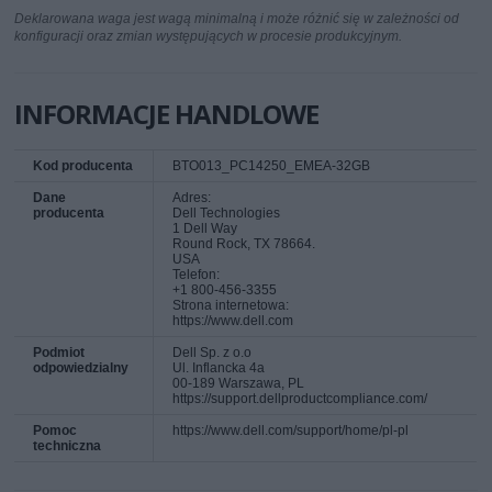
Deklarowana waga jest wagą minimalną i może różnić się w zależności od
konfiguracji oraz zmian występujących w procesie produkcyjnym.
INFORMACJE HANDLOWE
Kod producenta
BTO013_PC14250_EMEA-32GB
Dane
Adres:
producenta
Dell Technologies
1 Dell Way
Round Rock, TX 78664.
USA
Telefon:
+1 800-456-3355
Strona internetowa:
https://www.dell.com
Podmiot
Dell Sp. z o.o
odpowiedzialny
Ul. Inflancka 4a
00-189 Warszawa, PL
https://support.dellproductcompliance.com/
Pomoc
https://www.dell.com/support/home/pl-pl
techniczna