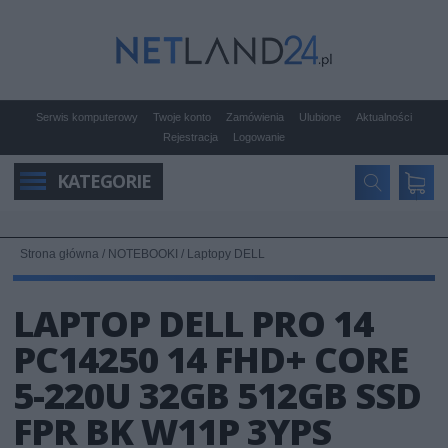
Serwis komputerowy
Twoje konto
Zamówienia
Ulubione
Aktualności
Rejestracja
Logowanie
KATEGORIE
Strona główna
/
NOTEBOOKI
/
Laptopy DELL
LAPTOP DELL PRO 14
PC14250 14 FHD+ CORE
5-220U 32GB 512GB SSD
FPR BK W11P 3YPS