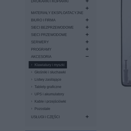
DRUKARKI I KOPIARKI
MATERIAŁY EKSPLOATACYJNE
BIURO I FIRMA
SIECI BEZPRZEWODOWE
SIECI PRZEWODOWE
SERWERY
PROGRAMY
AKCESORIA
Klawiatury i myszki
Głośniki i słuchawki
Listwy zasilające
Tablety graficzne
UPS i akumulatory
Kable i przejściówki
Pozostałe
USŁUGI i CZĘŚCI