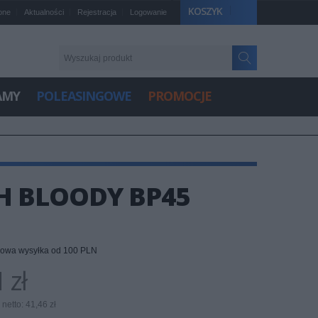
KOSZYK
one
Aktualności
Rejestracja
Logowanie
AMY
POLEASINGOWE
PROMOCJE
H BLOODY BP45
owa wysyłka od 100 PLN
 zł
netto: 41,46 zł