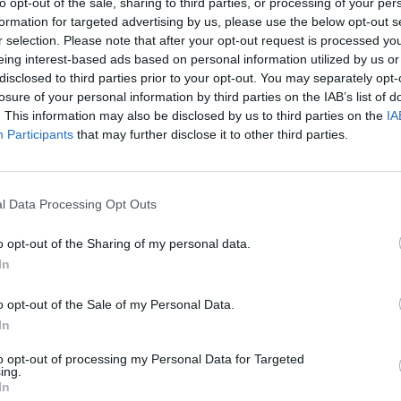
to opt-out of the sale, sharing to third parties, or processing of your per
E-mail: market@a4tech.com.tw
formation for targeted advertising by us, please use the below opt-out s
niczna
https://www.a4tech.com/techSupport.aspx
r selection. Please note that after your opt-out request is processed y
eing interest-based ads based on personal information utilized by us or
disclosed to third parties prior to your opt-out. You may separately opt-
NIE O PRODUKT
losure of your personal information by third parties on the IAB’s list of
. This information may also be disclosed by us to third parties on the
IA
Participants
that may further disclose it to other third parties.
l Data Processing Opt Outs
ć
o opt-out of the Sharing of my personal data.
In
o opt-out of the Sale of my Personal Data.
In
to opt-out of processing my Personal Data for Targeted
ing.
In