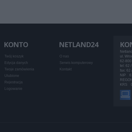
KONTO
NETLAND24
KO
Netlan
Twój koszyk
O nas
ul. Wr
62-800 
Edycja danych
Serwis komputerowy
tel: 62 
Twoje zamówienia
Kontakt
fax: 62
NIP 6
Ulubione
REGON
Rejestracja
KRS 0
Logowanie