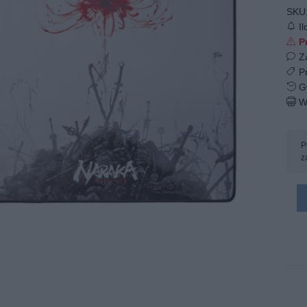
SKU
Il
Pr
Z
Pr
Gw
W
P
z