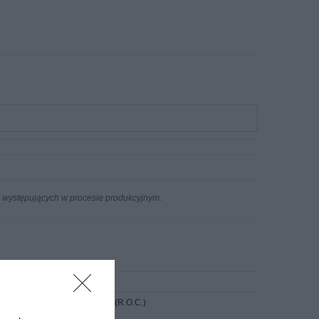
n występujących w procesie produkcyjnym.
City, New Taipei City, Taiwan (R.O.C.)