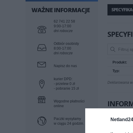
WAŻNE INFORMACJE
SPECYFIKA
62 741 22 58
9:00-17:00
dni robocze
SPECYF
Odbiór osobisty
8:00-17:00
dni robocze
Produkt:
Napisz do nas
Typ:
kurier DPD:
Deklarowana wag
- przelew 0 zł
- pobranie 15 zł
INFOR
Wygodne płatności
online
Kod produc
Paczki wysyłamy
Netland24
w ciągu 24 godzin.
Dane produ