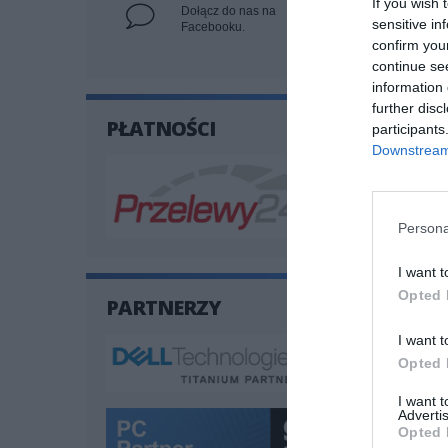
If you wish 
Dołącz do nas na
sensitive in
Facebooku.
Pomoc tech
confirm you
continue se
information 
ZAPYTA
further disc
PŁATNOŚCI
participants
Downstream 
Twój e-mail
Persona
Wiadomoś
I want t
Opted 
PARTNERZY
I want t
Opted 
I want 
Advertis
Opted 