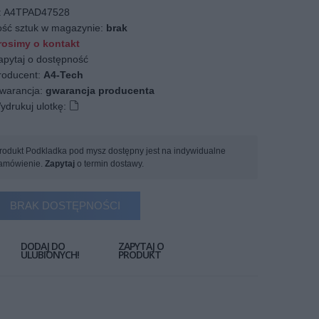
:
A4TPAD47528
ość sztuk w magazynie:
brak
osimy o kontakt
apytaj o dostępność
oducent:
A4-Tech
arancja:
gwarancja producenta
ydrukuj ulotkę:
rodukt Podkladka pod mysz dostępny jest na indywidualne
amówienie.
Zapytaj
o termin dostawy.
BRAK DOSTĘPNOŚCI
DODAJ DO
ZAPYTAJ O
ULUBIONYCH!
PRODUKT