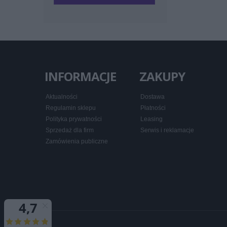
INFORMACJE
ZAKUPY
Aktualności
Dostawa
Regulamin sklepu
Płatności
Polityka prywatności
Leasing
Sprzedaż dla firm
Serwis i reklamacje
Zamówienia publiczne