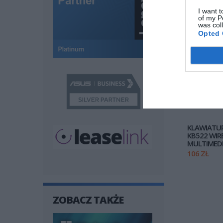
I want t
of my P
was col
Opted 
KLAWIATUR
KB522 WIR
MULTIMED
106 ZŁ
ZOBACZ TAKŻE