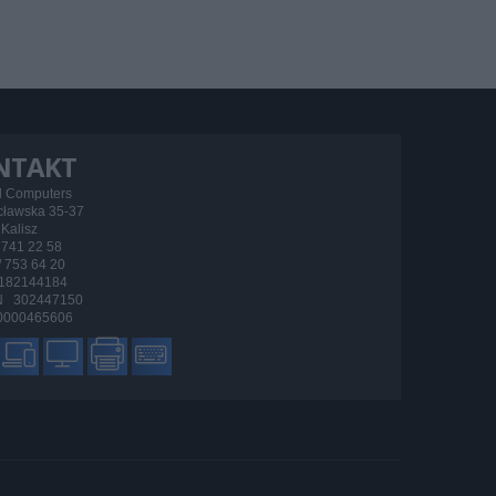
NTAKT
d Computers
ocławska 35-37
Kalisz
/ 741 22 58
 / 753 64 20
182144184
 302447150
000465606