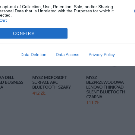
o opt-out of Collection, Use, Retention, Sale, and/or Sharing
ersonal Data that Is Unrelated with the Purposes for which it
POLECANE PRO
lected.
Out
CONFIRM
20 szt
0 szt
46 szt
Data Deletion
Data Access
Privacy Policy
A DELL
MYSZ MICROSOFT
MYSZ
ED BUSINESS
SURFACE ARC
BEZPRZEWODOWA
IA
BLUETOOTH SZARY
LENOVO THINKPAD
SILENT BLUETOOTH
412 ZŁ
CZARNA
111 ZŁ