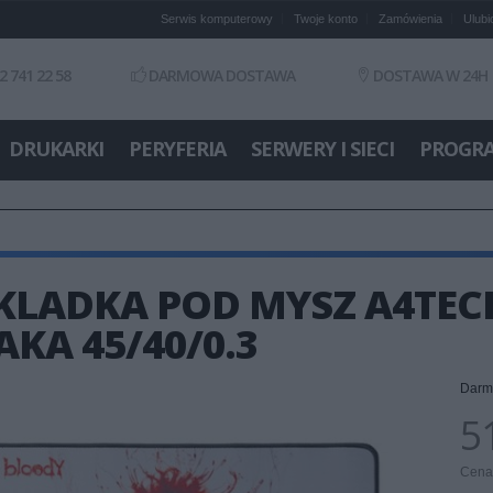
Serwis komputerowy
Twoje konto
Zamówienia
Ulubi
2 741 22 58
DARMOWA DOSTAWA
DOSTAWA W 24H
DRUKARKI
PERYFERIA
SERWERY I SIECI
PROGR
KLADKA POD MYSZ A4TEC
KA 45/40/0.3
Darm
51
Cena 