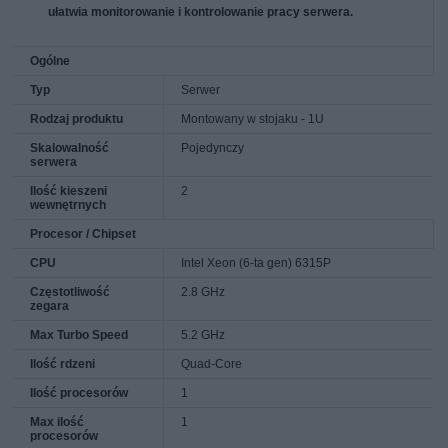
ułatwia monitorowanie i kontrolowanie pracy serwera.
Ogólne
Typ
Serwer
Rodzaj produktu
Montowany w stojaku - 1U
Skalowalność
Pojedynczy
serwera
Ilość kieszeni
2
wewnętrnych
Procesor / Chipset
CPU
Intel Xeon (6-ta gen) 6315P
Częstotliwość
2.8 GHz
zegara
Max Turbo Speed
5.2 GHz
Ilość rdzeni
Quad-Core
Ilość procesorów
1
Max ilość
1
procesorów