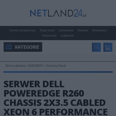
Serwis komputerowy
Twoje konto
Zamówienia
Ulubione
Aktualności
Rejestracja
Logowanie
KATEGORIE
Strona główna
/
SERWERY
/
Serwery Rack
SERWER DELL
POWEREDGE R260
CHASSIS 2X3.5 CABLED
XEON 6 PERFORMANCE