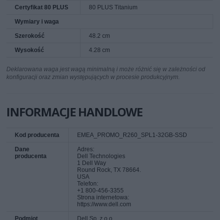
Certyfikat 80 PLUS
80 PLUS Titanium
Wymiary i waga
Szerokość
48.2 cm
Wysokość
4.28 cm
Deklarowana waga jest wagą minimalną i może różnić się w zależności od
konfiguracji oraz zmian występujących w procesie produkcyjnym.
INFORMACJE HANDLOWE
Kod producenta
EMEA_PROMO_R260_SPL1-32GB-SSD
Dane
Adres:
producenta
Dell Technologies
1 Dell Way
Round Rock, TX 78664.
USA
Telefon:
+1 800-456-3355
Strona internetowa:
https://www.dell.com
Podmiot
Dell Sp. z o.o