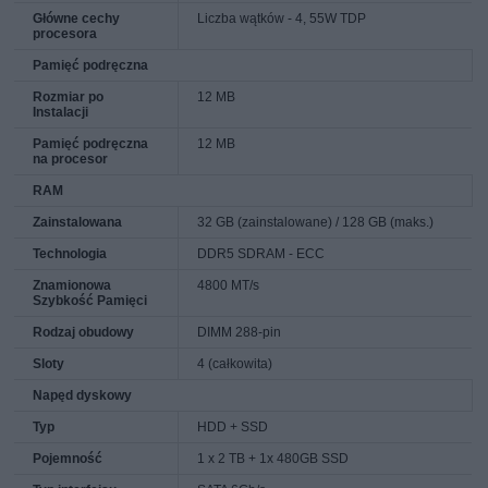
Główne cechy
Liczba wątków - 4, 55W TDP
procesora
Pamięć podręczna
Rozmiar po
12 MB
Instalacji
Pamięć podręczna
12 MB
na procesor
RAM
Zainstalowana
32 GB (zainstalowane) / 128 GB (maks.)
Technologia
DDR5 SDRAM - ECC
Znamionowa
4800 MT/s
Szybkość Pamięci
Rodzaj obudowy
DIMM 288-pin
Sloty
4 (całkowita)
Napęd dyskowy
Typ
HDD + SSD
Pojemność
1 x 2 TB + 1x 480GB SSD