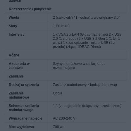
danych
Rozszerzenie / połączenie
Wnęki
2 (całkowity) / 1 (wolna) x wewnętrzny 3,5"
Sloty
1 PCIe 4.0
Interfejsy
1 x VGA 2 x LAN (Gigabit Ethernet) 2 x USB
2.0 (1 z przodu) 2 x USB 3.2 Gen 1 (1 tył, 1
wew.) 1 x zarządzanie - micro-USB (1 z
przodu) (złącze iDRAC Direct)
Różne
Akcesoria w
Szyny montażowe w racku, karta
zestawie
rozszerzająca
Zasilanie
Rodzaj urządzenia
Zasilacz nadmiarowy z funkcją hot-swap
Zasilanie
Opcja
nadmiarowe
Schemat zasilania
1 1 (z opcjonalnie dołączanym zasilaczem)
nadmiarowego
Wymagane napięcie
AC 200-240 V
Moc wyjściowa
700 wat