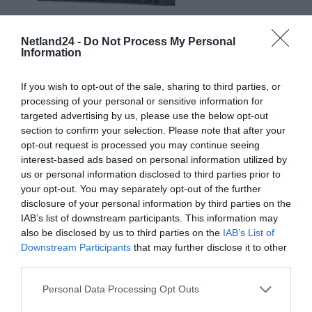
Netland24 -
Do Not Process My Personal
Information
If you wish to opt-out of the sale, sharing to third parties, or
processing of your personal or sensitive information for
targeted advertising by us, please use the below opt-out
SPECYFIKACJA
section to confirm your selection. Please note that after your
opt-out request is processed you may continue seeing
interest-based ads based on personal information utilized by
us or personal information disclosed to third parties prior to
your opt-out. You may separately opt-out of the further
Opis
disclosure of your personal information by third parties on the
IAB’s list of downstream participants. This information may
Dell PowerEdge R260 został zaprojektowany z myślą o potrzebach
nowoczesnych środowisk biznesowych, zapewniając niezawodne i
also be disclosed by us to third parties on the
IAB’s List of
wydajne rozwiązanie serwerowe do montażu w szafie. Dzięki
Downstream Participants
that may further disclose it to other
solidnej obudowie serwer ten jest dobrym wyborem dla organizacji
poszukujących efektywnej wydajności bez kompromisów w
third parties.
zakresie jakości. Wyposażony w procesor Intel Xeon i 32 GB
pamięci DDR5 SDRAM, R260 jest w stanie obsłużyć różne
Personal Data Processing Opt Outs
obciążenia, dzięki czemu nadaje się do wielu zastosowań. Jego
rozszerzalna architektura pozwala na przyszłe aktualizacje i
skalowalność, zapewniając możliwość rozwoju wraz z potrzebami