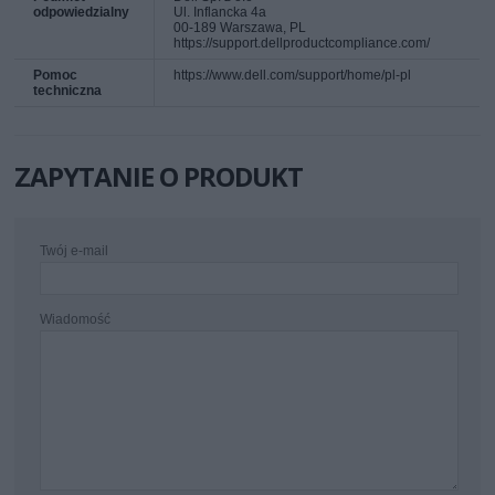
odpowiedzialny
Ul. Inflancka 4a
00-189 Warszawa, PL
https://support.dellproductcompliance.com/
Pomoc
https://www.dell.com/support/home/pl-pl
techniczna
ZAPYTANIE O PRODUKT
Twój e-mail
Wiadomość