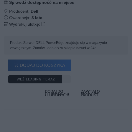
Sprawdź dostępność na miejscu
Producent:
Dell
Gwarancja:
3 lata
Wydrukuj ulotkę:
Produkt Serwer DELL PowerEdge znajduje się w magazynie
zewnętrznym. Zamów i odbierz w sklepie nawet w 24h.
DODAJ DO KOSZYKA
WEŹ LEASING TERAZ
DODAJ DO
ZAPYTAJ O
ULUBIONYCH!
PRODUKT