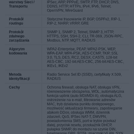
warstwy Sieci /
IPSec, ARP, PPPoE, SMTP, FTP, DHCP, DNS,
Transportu
DDNS, HTTP, HTTPs, IPv4, IPv6, Telnet,
OpenVPN, WireGuard
Protokół
Statyczne trasowanie IP, BGP, OSPFv2, RIP-1,
routingu
RIP-2, NHRP, VRRP, GRE
Protokół
SNMP 1, SNMP 2, Telnet, SNMP 3, HTTP,
zdalnego
HTTPS, SSH, SSH-2, CLI, TR-069, JSON-RPC,
zarządzania
Modbus, NTP, MQTT, RADIUS
Algorytm
WPA2-Enterprise, PEAP, WPA2-PSK, WEP,
kodowania
WPA-EAP, WPA-PSK, AES-CCMP, TKIP, SSL
3.0, TLS, DES, RC2, DESX, CAST5, 128-bit
AES-CBC, 192-bit AES-CBC, 256-bit AES-CBC,
IKEv1, IKEv2
Metoda
Radio Service Set ID (SSID), certyfikaty X.509,
identyfikacji
RADIUS
Cechy
Ochrona firewall, obsługa NAT, obsługa VPN,
równoważenie obciążenia, WOL, automatyczna
funkcja uplink (auto MDI/MDI-X), obsługa ALG,
ostrzeżenie na e-mail, filtrowanie adresów
MAC, tryb działania punktu dostępowego,
możliwość aktualizacji firmwaru, zapobieganie
atakom DDos, obsługa WMM, dziennik
zdarzeń, QoS, IPSec NAT-T, DMVPN,
powiadomienia SMS, port w trybie przekaż
dalej, przycisk resetu, przekaźnik DHCP,
pułapka SNMP, do montażu na szynie DIN,
tunelowanie GRE, FOTA, znaczniki VLAN, SYN