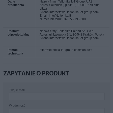
Dane
Nazwa firmy: Teltonika IoT Group, UAB
producenta
Adres: Saltoniškių g. 9B-1, LT-08105 Vilnius,
Litwa
Strona internetowa: teltonika-iot-group.com
Email: info@teltonika.lt
Numer telefonu: +370 5 219 9300
Podmiot
Nazwa firmy: Teltonika Poland Sp. z o.o.
odpowiedzialny
Adres: ul. Lwowska 9/1, 30-548 Kraków, Polska
Strona internetowa: teltonika-iot-group.com
Pomoc
https://teltonika-iot-group.com/contacts
techniczna
ZAPYTANIE O PRODUKT
Twój e-mail
Wiadomość