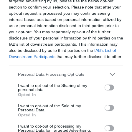
targeted advertising by us, please use the below opt-out
Wbudowane
Odbiornik GNSS
urządzenia
section to confirm your selection. Please note that after your
opt-out request is processed you may continue seeing
Wskaźniki
Zasilanie, poziom sygnału, WAN, LAN
statusu
interest-based ads based on personal information utilized by
us or personal information disclosed to third parties prior to
Komunikacja
your opt-out. You may separately opt-out of the further
Typ
Bezprzewodowy modem komórkowy
disclosure of your personal information by third parties on the
Cellular
GSM, FDD LTE, TDD LTE
IAB’s list of downstream participants. This information may
Protocol
also be disclosed by us to third parties on the
IAB’s List of
Generacja
3G, 4G
Downstream Participants
that may further disclose it to other
third parties.
Pasmo
LTE B1, LTE B12, LTE B13, LTE B18, LTE B19,
Komórkowe
LTE B2, LTE B20, LTE B25, LTE B26, LTE B28,
LTE B3, LTE B38, LTE B39, LTE B4, LTE B40,
Personal Data Processing Opt Outs
LTE B41, LTE B5, LTE B7, LTE B8
I want to opt-out of the Sharing of my
Maksymalna
150 Mbps
personal data.
prędkość
transmisji
Opted In
Telefonia IP
I want to opt-out of the Sale of my
Personal Data.
Protokoły VoIP
H.323, SIP
Opted In
Internet rzeczy (IoT)
I want to opt-out of processing my
Zgodność z
Tak
Personal Data for Targeted Advertising.
Internetem