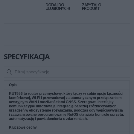
DODAJ DO
ZAPYTAJ O
ULUBIONYCH!
PRODUKT
SPECYFIKACJA
Opis
RUT956 to router przemysłowy, który łączy w sobie opcje łączności
komórkowej, Wi-Fi i przewodowej z automatycznym przełączaniem
awaryjnym WAN i możliwościami GNSS. Szeregowe interfejsy
komunikacyjne umożliwiają integrację bardziej zróżnicowanych
urządzeń w ekosystemie rozwiązania, podczas gdy wejścia/wyjścia
i zaawansowane oprogramowanie RutOS ułatwiają kontrolę sprzętu,
automatyzację i powiadomienia o zdarzeniach.
Kluczowe cechy