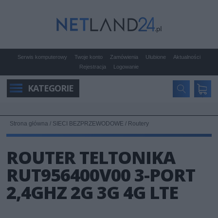
Serwis komputerowy
Twoje konto
Zamówienia
Ulubione
Aktualności
Rejestracja
Logowanie
KATEGORIE
Strona główna
/
SIECI BEZPRZEWODOWE
/
Routery
ROUTER TELTONIKA
RUT956400V00 3-PORT
2,4GHZ 2G 3G 4G LTE