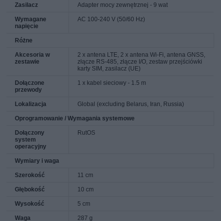
Zasilacz
Adapter mocy zewnętrznej - 9 wat
Wymagane
AC 100-240 V (50/60 Hz)
napięcie
Różne
Akcesoria w
2 x antena LTE, 2 x antena Wi-Fi, antena GNSS,
zestawie
złącze RS-485, złącze I/O, zestaw przejściówki
karty SIM, zasilacz (UE)
Dołączone
1 x kabel sieciowy - 1.5 m
przewody
Lokalizacja
Global (excluding Belarus, Iran, Russia)
Oprogramowanie / Wymagania systemowe
Dołączony
RutOS
system
operacyjny
Wymiary i waga
Szerokość
11 cm
Głębokość
10 cm
Wysokość
5 cm
Waga
287 g