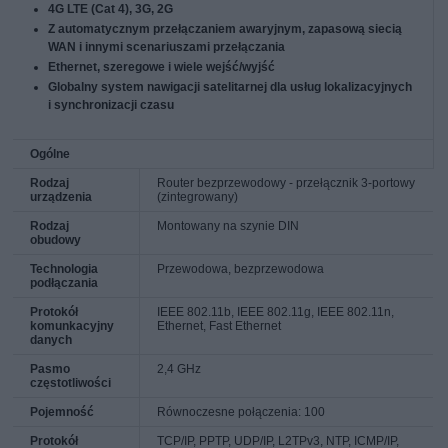
4G LTE (Cat 4), 3G, 2G
Z automatycznym przełączaniem awaryjnym, zapasową siecią
WAN i innymi scenariuszami przełączania
Ethernet, szeregowe i wiele wejść/wyjść
Globalny system nawigacji satelitarnej dla usług lokalizacyjnych
i synchronizacji czasu
Ogólne
Rodzaj
Router bezprzewodowy - przełącznik 3-portowy
urządzenia
(zintegrowany)
Rodzaj
Montowany na szynie DIN
obudowy
Technologia
Przewodowa, bezprzewodowa
podłączania
Protokół
IEEE 802.11b, IEEE 802.11g, IEEE 802.11n,
komunkacyjny
Ethernet, Fast Ethernet
danych
Pasmo
2,4 GHz
częstotliwości
Pojemność
Równoczesne połączenia: 100
Protokół
TCP/IP, PPTP, UDP/IP, L2TPv3, NTP, ICMP/IP,