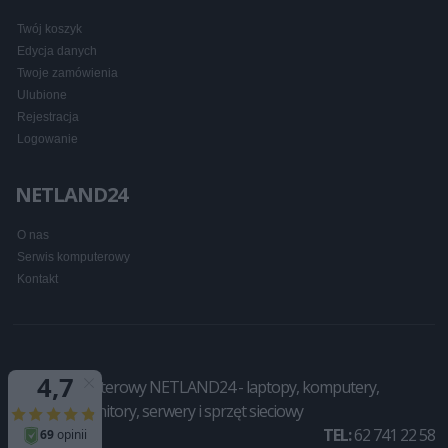
Twój koszyk
Edycja danych
Twoje zamówienia
Ulubione
Rejestracja
Logowanie
NETLAND24
O nas
Serwis komputerowy
Kontakt
Sklep komputerowy NETLAND24 - laptopy, komputery,
drukarki, monitory, serwery i sprzęt sieciowy
TEL:
62 741 22 58