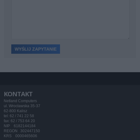
KONTAKT
Netland Computers
ul. Wrocławska 35-37
62-800 Kalisz
tel: 62 / 741 22 58
fax: 62 / 753 64 20
NIP 6182144184
REGON 302447150
KRS 0000465606