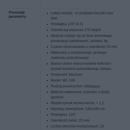
Pozostałe
Łatwy montaż - w zestawie haczyki oraz
parametry
linki
Przekątna 120" (4:3)
Szeroki kąt widzenia 179 stopni
Idealnie nadaje się do kina domowego,
prezentacji handlowych, szkoleń, itp.
Czarne obramowanie o szerokości 25 mm
Wykonany z elastycznego, grubego
materiału poliestrowego
Bardzo dobre odwzorowanie kolorów i
wysoki kontrast wyświetlanego obrazu
Producent: Maclean
Model: MC-169
Rodzaj powierzchni: odbijający
Materiał wykonania: poliester o dużej
gęstości
Współczynnik wzmocnienia: < 1.2
Wymiary zewnętrzne: 240x180 cm
Przekątna: 120"
Szerokość ramki: 25 mm
Liczba otworów montażowych: 10