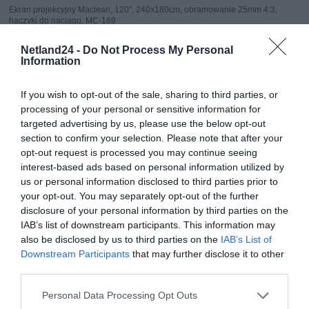
Ekran projekcyjny Maclean, 120", 240x180cm, obramowanie 25mm 4:3,
haczyki do naciągu, MC-169
Przekątna 120 cali. Duży format dla głębszego doświadczenia wizualnego.
Netland24 -
Do Not Process My Personal
Model o przekątnej 120 cali (240x180 cm) zapewnia wyrazisty, kinowy obraz
Information
idealny do większych przestrzeni. To świetny wybór do domowego kina, sal
konferencyjnych, sal lekcyjnych czy wydarzeń publicznych. Obraz w tym
rozmiarze robi duże wrażenie pozwala widzom całkowicie zanurzyć się w
If you wish to opt-out of the sale, sharing to third parties, or
prezentowanej treści, niezależnie od tego, czy jest to film, prezentacja, czy
processing of your personal or sensitive information for
transmisja sportowa.
Trwały i elastyczny materiał poliester najwyższej
jakości.
Wykonany z grubego, elastycznego materiału poliestrowego ekran
targeted advertising by us, please use the below opt-out
MC-169 charakteryzuje się doskonałą wytrzymałością oraz odpornością na
section to confirm your selection. Please note that after your
zagniecenia i odkształcenia. Gładka powierzchnia zapewnia równomierne
opt-out request is processed you may continue seeing
rozproszenie światła, co przekłada się na czysty i ostry obraz. Ekran można
złożyć i przechowywać bez obawy o trwałe zmarszczenia.
Format obrazu 4:3
interest-based ads based on personal information utilized by
klasyczna proporcja do prezentacji i edukacji
Ekran projekcyjny w formacie
us or personal information disclosed to third parties prior to
4:3 to doskonały wybór do zastosowań edukacyjnych, biznesowych oraz w
your opt-out. You may separately opt-out of the further
miejscach, gdzie dominują treści o klasycznych proporcjach. Format ten
disclosure of your personal information by third parties on the
idealnie sprawdza się przy prezentacjach, materiałach szkoleniowych,
dokumentach i starszych filmach. Dzięki temu ekran znajduje szerokie
IAB’s list of downstream participants. This information may
zastosowanie w szkołach, na uczelniach, w salach konferencyjnych i
also be disclosed by us to third parties on the
IAB’s List of
wszędzie tam, gdzie liczy się czytelność i profesjonalny wygląd treści.
Downstream Participants
that may further disclose it to other
Szeroki kąt widzenia aż 179 stopni
Jednym z kluczowych atutów ekranu jest
jego imponujący kąt widzenia 179°, co oznacza, że obraz pozostaje czytelny i
third parties.
wyraźny niemal z każdej pozycji w pomieszczeniu. To doskonałe rozwiązanie
dla większej liczby widzów wszyscy uczestnicy seansu będą mogli cieszyć
Personal Data Processing Opt Outs
się doskonałą jakością projekcji, niezależnie od miejsca, jakie zajmują.
Obramowanie 25 mm
Lepszy kontrast i wizualne skupienie. Eleganckie,