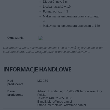
Długość linek: 5 m
Liczba haczyków: 10
Format obrazu: 4:3
Maksymalna temperatura prania ręcznego:
30°
Maksymalna temperatura prasowania: 120
Oznaczenia
Deklarowana waga jest wagą minimalną i może różnić się w zależności od
konfiguracji oraz zmian występujących w procesie produkcyjnym.
INFORMACJE HANDLOWE
Kod
MC-169
producenta
Dane
Adres: ul. Korfantego 7, 42-600 Tarnowskie Góry,
producenta
Polska
Telefon: +48 32 285 00 00
E-mail: biuro@maclean.pl
Strona internetowa: www.maclean.pl