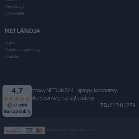
Rejestracja
Logowanie
NETLAND24
O nas
Serwis komputerowy
Kontakt
Sklep komputerowy NETLAND24 - laptopy, komputery,
drukarki, monitory, serwery i sprzęt sieciowy
TEL:
62 741 22 58
Netland24 &
Netland Computers
.