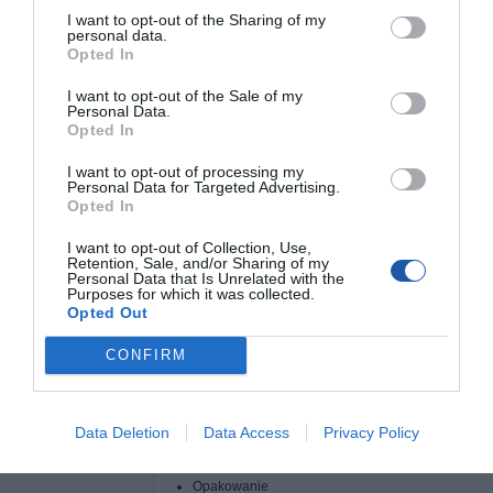
czarne obramowanie o szerokości 25 mm, nie tylko dodaje mu
I want to opt-out of the Sharing of my
personal data.
profesjonalnego wyglądu, ale przede wszystkim poprawia kontrast
Opted In
wyświetlanego obrazu. Obramowanie pomaga także skupić wzrok widza na
centralnym punkcie projekcji, zwiększając komfort oglądania.
Łatwy
montaż. Haczyki i linki w zestawie.
Ekran został zaprojektowany z myślą o
I want to opt-out of the Sale of my
maksymalnej wygodzie użytkowania. Montaż jest niezwykle prosty i szybki
Personal Data.
wystarczy zawiesić ekran na dołączonych haczykach lub zamocować go za
Opted In
pomocą linek. Dzięki tej elastyczności instalacji, ekran idealnie sprawdzi się
zarówno w domu, jak i w biurze, sali konferencyjnej, szkole czy nawet
I want to opt-out of processing my
podczas plenerowych pokazów.
Personal Data for Targeted Advertising.
Opted In
Rodzaj ekranu
Rozwijany ręcznie
I want to opt-out of Collection, Use,
Montaż
Ścienny
Retention, Sale, and/or Sharing of my
Personal Data that Is Unrelated with the
Proporcje
4:3
Purposes for which it was collected.
obrazu
Opted Out
Przekątna
120 ''
CONFIRM
Projekcja
Przednia
Akcesoria w
Ekran projekcyjny Maclean MC-169 120"
zestawie
Haczyki samoprzylepne - 10 sztuk
Data Deletion
Data Access
Privacy Policy
Linki do zawieszenia - 2 x 5m
Instrukcja -
Opakowanie