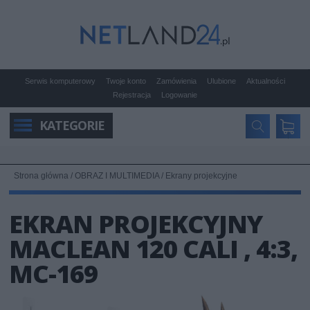
Serwis komputerowy
Twoje konto
Zamówienia
Ulubione
Aktualności
Rejestracja
Logowanie
KATEGORIE
Strona główna
/
OBRAZ I MULTIMEDIA
/
Ekrany projekcyjne
EKRAN PROJEKCYJNY
MACLEAN 120 CALI , 4:3,
MC-169