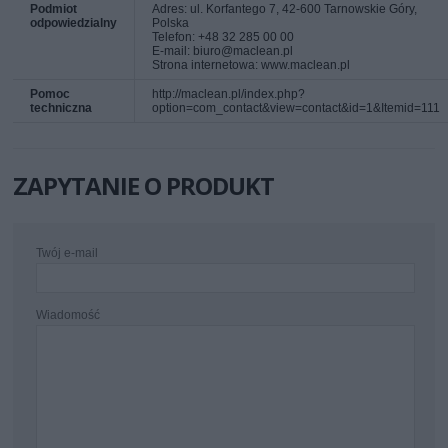
Podmiot
Adres: ul. Korfantego 7, 42-600 Tarnowskie Góry,
odpowiedzialny
Polska
Telefon: +48 32 285 00 00
E-mail: biuro@maclean.pl
Strona internetowa: www.maclean.pl
Pomoc
http://maclean.pl/index.php?
techniczna
option=com_contact&view=contact&id=1&Itemid=111
ZAPYTANIE O PRODUKT
Twój e-mail
Wiadomość