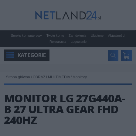
Serwis komputerowy
Twoje konto
Zamówienia
Ulubione
Aktualności
Rejestracja
Logowanie
KATEGORIE
Strona główna
/
OBRAZ I MULTIMEDIA
/
Monitory
MONITOR LG 27G440A-
B 27 ULTRA GEAR FHD
240HZ