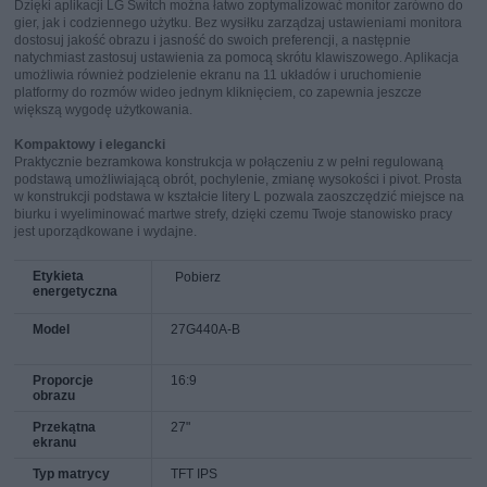
Dzięki aplikacji LG Switch można łatwo zoptymalizować monitor zarówno do
gier, jak i codziennego użytku. Bez wysiłku zarządzaj ustawieniami monitora
dostosuj jakość obrazu i jasność do swoich preferencji, a następnie
natychmiast zastosuj ustawienia za pomocą skrótu klawiszowego. Aplikacja
umożliwia również podzielenie ekranu na 11 układów i uruchomienie
platformy do rozmów wideo jednym kliknięciem, co zapewnia jeszcze
większą wygodę użytkowania.
Kompaktowy i elegancki
Praktycznie bezramkowa konstrukcja w połączeniu z w pełni regulowaną
podstawą umożliwiającą obrót, pochylenie, zmianę wysokości i pivot. Prosta
w konstrukcji podstawa w kształcie litery L pozwala zaoszczędzić miejsce na
biurku i wyeliminować martwe strefy, dzięki czemu Twoje stanowisko pracy
jest uporządkowane i wydajne.
Etykieta
Pobierz
energetyczna
Model
27G440A-B
Proporcje
16:9
obrazu
Przekątna
27"
ekranu
Typ matrycy
TFT IPS