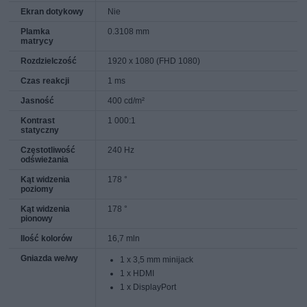
Ekran dotykowy
Nie
Plamka
0.3108 mm
matrycy
Rozdzielczość
1920 x 1080 (FHD 1080)
Czas reakcji
1 ms
Jasność
400 cd/m²
Kontrast
1 000:1
statyczny
Częstotliwość
240 Hz
odświeżania
Kąt widzenia
178 °
poziomy
Kąt widzenia
178 °
pionowy
Ilość kolorów
16,7 mln
Gniazda we/wy
1 x 3,5 mm minijack
1 x HDMI
1 x DisplayPort