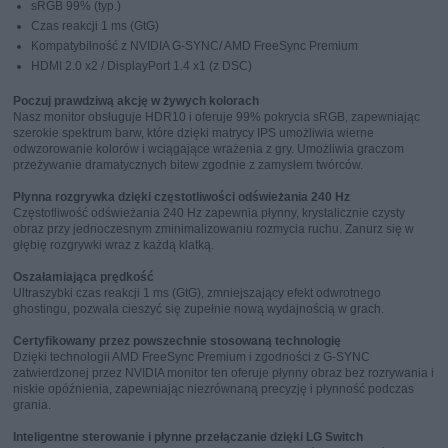
sRGB 99% (typ.)
Czas reakcji 1 ms (GtG)
Kompatybilność z NVIDIA G-SYNC/ AMD FreeSync Premium
HDMI 2.0 x2 / DisplayPort 1.4 x1 (z DSC)
Poczuj prawdziwą akcję w żywych kolorach
Nasz monitor obsługuje HDR10 i oferuje 99% pokrycia sRGB, zapewniając
szerokie spektrum barw, które dzięki matrycy IPS umożliwia wierne
odwzorowanie kolorów i wciągające wrażenia z gry. Umożliwia graczom
przeżywanie dramatycznych bitew zgodnie z zamysłem twórców.
Płynna rozgrywka dzięki częstotliwości odświeżania 240 Hz
Częstotliwość odświeżania 240 Hz zapewnia płynny, krystalicznie czysty
obraz przy jednoczesnym zminimalizowaniu rozmycia ruchu. Zanurz się w
głębię rozgrywki wraz z każdą klatką.
Oszałamiająca prędkość
Ultraszybki czas reakcji 1 ms (GtG), zmniejszający efekt odwrotnego
ghostingu, pozwala cieszyć się zupełnie nową wydajnością w grach.
Certyfikowany przez powszechnie stosowaną technologię
Dzięki technologii AMD FreeSync Premium i zgodności z G-SYNC
zatwierdzonej przez NVIDIA monitor ten oferuje płynny obraz bez rozrywania i
niskie opóźnienia, zapewniając niezrównaną precyzję i płynność podczas
grania.
Inteligentne sterowanie i płynne przełączanie dzięki LG Switch