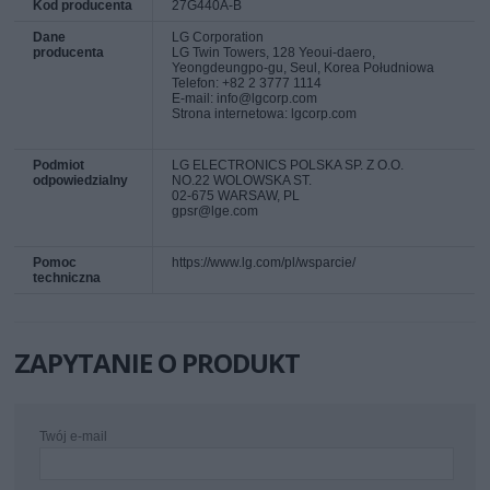
Kod producenta
27G440A-B
Dane
LG Corporation
producenta
LG Twin Towers, 128 Yeoui-daero,
Yeongdeungpo-gu, Seul, Korea Południowa
Telefon: +82 2 3777 1114
E-mail: info@lgcorp.com
Strona internetowa: lgcorp.com
Podmiot
LG ELECTRONICS POLSKA SP. Z O.O.
odpowiedzialny
NO.22 WOLOWSKA ST.
02-675 WARSAW, PL
gpsr@lge.com
Pomoc
https://www.lg.com/pl/wsparcie/
techniczna
ZAPYTANIE O PRODUKT
Twój e-mail