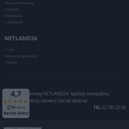
Twoje zamówienia
Ulubione
Rejestracja
Logowanie
NETLAND24
O nas
Serwis komputerowy
Kontakt
Sklep komputerowy NETLAND24 - laptopy, komputery,
drukarki, monitory, serwery i sprzęt sieciowy
TEL:
62 741 22 58