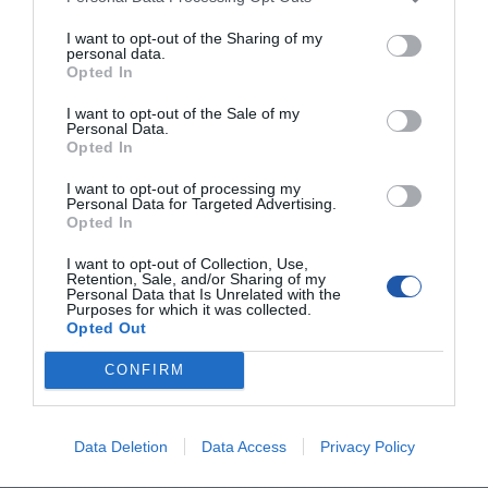
I want to opt-out of the Sharing of my
personal data.
Opted In
I want to opt-out of the Sale of my
Personal Data.
Opted In
I want to opt-out of processing my
Personal Data for Targeted Advertising.
Opted In
I want to opt-out of Collection, Use,
Retention, Sale, and/or Sharing of my
SPECYFIKACJA
Personal Data that Is Unrelated with the
Purposes for which it was collected.
Opted Out
CONFIRM
27-calowy monitor gamingowy LG UltraGear G4 240 Hz Full HD z sRGB
99% (typ.), 1 ms (GtG), HDMI 2.0
Data Deletion
Data Access
Privacy Policy
27-calowy wyświetlacz IPS Full HD (1920 x 1080)
Częstotliwość odświeżania 240 Hz