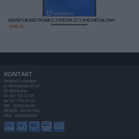
MONITOR BEETRONICS 27HD7M 27.1 FHD METALOWY
2849 ZŁ
KONTAKT
Netland Computers
ul. Wrocławska 35-37
62-800 Kalisz
tel: 62 / 741 22 58
fax: 62 / 753 64 20
NIP 6182144184
REGON 302447150
KRS 0000465606