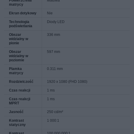
Powierzchnia
Matowa
matrycy
Ekran dotykowy
Nie
Technologia
Diody LED
podświetlania
Obszar
336 mm
widzialny w
pionie
Obszar
597 mm
widzialny w
poziomie
Plamka
0.311 mm
matrycy
Rozdzielczość
1920 x 1080 (FHD 1080)
Czas reakcji
1 ms
Czas reakcji
1 ms
MPRT
Jasność
250 cd/m²
Kontrast
1 000:1
statyczny
Kontrast
100 000 000:1