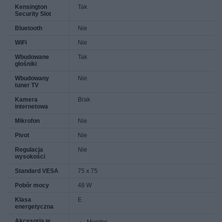
Kensington
Tak
Security Slot
Bluetooth
Nie
WiFi
Nie
Wbudowane
Tak
głośniki
Wbudowany
Nie
tuner TV
Kamera
Brak
internetowa
Mikrofon
Nie
Pivot
Nie
Regulacja
Nie
wysokości
Standard VESA
75 x 75
Pobór mocy
48 W
Klasa
E
energetyczna
Akcesoria w
Monitor