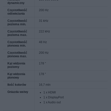
dynamiczny
Częstotliwość
200 Hz
odświeżania
Częstotliwość
31 kHz
pozioma min.
Częstotliwość
222 kHz
pozioma max.
Częstotliwość
48 Hz
pionowa min.
Częstotliwość
200 Hz
pionowa max.
Kąt widzenia
178 °
poziomy
Kąt widzenia
178 °
pionowy
Ilość kolorów
16,7 mln
Gniazda we/wy
1 x HDMI
1 x DisplayPort
1 x Audio out