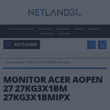
Serwis komputerowy
Twoje konto
Zamówienia
Ulubione
Aktualności
Rejestracja
Logowanie
KATEGORIE
Strona główna
/
OBRAZ I MULTIMEDIA
/
Monitory
MONITOR ACER AOPEN
27 27KG3X1BM
27KG3X1BMIPX