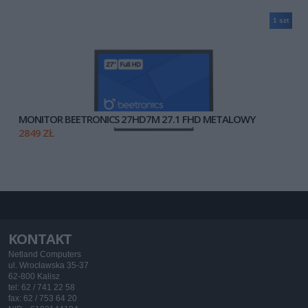
1 szt
MONITOR BEETRONICS 27HD7M 27.1 FHD METALOWY
2849 ZŁ
KONTAKT
Netland Computers
ul. Wrocławska 35-37
62-800 Kalisz
tel: 62 / 741 22 58
fax: 62 / 753 64 20