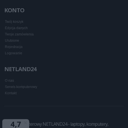
KONTO
Twój koszyk
Edycja danych
Twoje zamówienia
Ulubione
Rejestracja
Logowanie
NETLAND24
O nas
Serwis komputerowy
Kontakt
Sklep komputerowy NETLAND24 - laptopy, komputery,