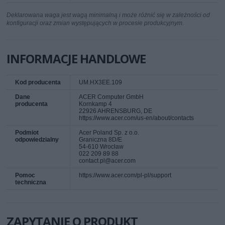
Deklarowana waga jest wagą minimalną i może różnić się w zależności od
konfiguracji oraz zmian występujących w procesie produkcyjnym.
INFORMACJE HANDLOWE
Kod producenta
UM.HX3EE.109
Dane
ACER Computer GmbH
producenta
Kornkamp 4
22926 AHRENSBURG, DE
https://www.acer.com/us-en/about/contacts
Podmiot
Acer Poland Sp. z o.o.
odpowiedzialny
Graniczna 8D/E
54-610 Wrocław
022 209 89 88
contact.pl@acer.com
Pomoc
https://www.acer.com/pl-pl/support
techniczna
ZAPYTANIE O PRODUKT