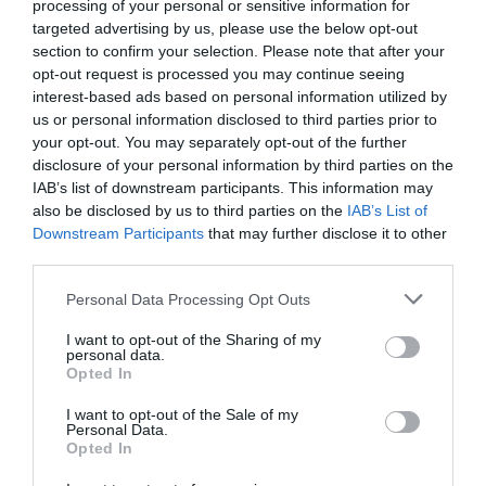
processing of your personal or sensitive information for
targeted advertising by us, please use the below opt-out
section to confirm your selection. Please note that after your
opt-out request is processed you may continue seeing
interest-based ads based on personal information utilized by
us or personal information disclosed to third parties prior to
your opt-out. You may separately opt-out of the further
disclosure of your personal information by third parties on the
IAB’s list of downstream participants. This information may
also be disclosed by us to third parties on the
IAB’s List of
Downstream Participants
that may further disclose it to other
third parties.
Personal Data Processing Opt Outs
I want to opt-out of the Sharing of my
SPECYFIKACJA
personal data.
Opted In
I want to opt-out of the Sale of my
Personal Data.
Opted In
Monitor AOPEN 27 cali 27KG3X1BM 27KG3X1bmipx
to prawdziwa perełka
wśród monitorów. Jego imponująca przekątna ekranu wynosząca 27 cali