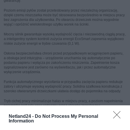
gwarancję.
Poziom emisji pyłów został przetestowany przez niezależną organizację,
dzięki czemu niszczarka może być stosowana bezpośrednio w miejscu pracy
bez zagrożenia dla użytkownika. Po otwarciu drzwiczek można wygodnie
wyjąć i opróżnić wielokrotnego użytku worek na ścinki.
Mocny silnik gwarantuje wysoką wydajność cięcia i niezawodną ciągłą pracę,
a inteligentny system kontroli zużycia energii EcoSmart zapewnia wyjątkowo
niskie zużycie energii w trybie czuwania (0,1 W).
Osłona bezpieczeństwa chroni przed przypadkowym wciągnięciem papieru,
a obsługa jest intuicyjna – urządzenie uruchamia się automatycznie po
podaniu papieru i wyłącza po zakończeniu niszczenia. Zapełnienie kosza
sygnalizowane jest zarówno na wyświetlaczu, jak i przez automatyczne
wyłączenie urządzenia.
Funkcja automatycznego wycofania w przypadku zacięcia papieru redukuje
zatory i utrzymuje wysoką wydajność pracy. Solidna szafkowa konstrukcja z
szeroko otwieranymi drzwiczkami ułatwia dostęp do pojemnika na odpady.
Tryb cichej pracy minimalizuje hałas w miejscu pracy, a poziom napełnienia
pojemnika jest cały czas widoczny przez okienko inspekcyjne.
Materiały najwyższej jakości oraz sprawdzona marka „Made in Germany”
Netland24 -
Do Not Process My Personal
gwarantują bezpieczeństwo i niezawodne użytkowanie przez wiele lat.
Information
Niszczarka posiada certyfikat Blue Angel za trwałą konstrukcję, niskie zużycie