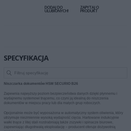
DODAJ DO
ZAPYTAJ O
ULUBIONYCH!
PRODUKT
SPECYFIKACJA
Niszczarka dokumentów
HSM SECURIO B26
Zapewnia najwyższy poziom bezpieczeństwa danych dzięki płynnemu i
wydajnemu systemowi tnącemu, co czyni ją idealną do niszczenia
dokumentów w miejscu pracy lub dla małych grup roboczych.
Opcjonalnie może być wyposażona w automatyczny system oliwienia, który
utrzymuje niezmiennie wysoką wydajność cięcia. Hartowane indukcyjnie
wałki tnące z litej stali rozdrabniają także zszywki i spinacze biurowe,
zapewniając długotrwałą eksploatację – producent oferuje dożywotnią