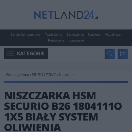
Serwis komputerowy
Twoje konto
Zamówienia
Ulubione
Aktualności
Rejestracja
Logowanie
KATEGORIE
Strona główna
/
BIURO I FIRMA
/
Niszczarki
NISZCZARKA HSM
SECURIO B26 1804111O
1X5 BIAŁY SYSTEM
OLIWIENIA