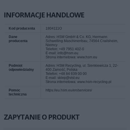
INFORMACJE HANDLOWE
Kod producenta
1804111O
Dane
Adres: HSM GmbH & Co. KG, Hermann
producenta
Schwelling Maschinenbau, 74564 Crailsheim,
Niemcy
Telefon: +49 7951 402-0
E-mail: info@hsm.eu
Strona internetowa: www.hsm.eu
Podmiot
Adres: HSM Recycling, ul. Sienkiewicza 1, 22-
odpowiedzialny
400 Zamość, Polska
Telefon: +48 84 639 00 00
E-mail: sklep@vist.eu
Strona internetowa: www.hsm-recycling.pl
Pomoc
https://eu.hsm.eu/en/services/
techniczna
ZAPYTANIE O PRODUKT