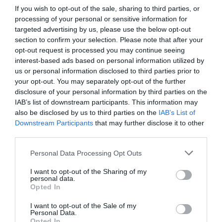
energii i zastosowanie materiałów przyjaznych środowisku. Wbudowana
If you wish to opt-out of the sale, sharing to third parties, or
fotokomórka automatycznie uruchamia i wyłącza urządzenie po zakończeniu
processing of your personal or sensitive information for
niszczenia.
targeted advertising by us, please use the below opt-out
section to confirm your selection. Please note that after your
Numer
1804111O
opt-out request is processed you may continue seeing
zamówienia:
interest-based ads based on personal information utilized by
EAN:
4026631046336
us or personal information disclosed to third parties prior to
Rodzaj cięcia:
cięcie na ścinki
your opt-out. You may separately opt-out of the further
disclosure of your personal information by third parties on the
Rozmiar cięcia:
1 x 5 mm
IAB’s list of downstream participants. This information may
poziomy
F-3|P-7
also be disclosed by us to third parties on the
IAB’s List of
zabezpieczeń
(DIN 66399):
Downstream Participants
that may further disclose it to other
third parties.
Wydajność
4
cięcia w
arkuszach
Personal Data Processing Opt Outs
80g/m²:
I want to opt-out of the Sharing of my
Pobór mocy
610 W
personal data.
silnika:
Opted In
Napięcie /
220-240 V / 50 Hz
częstotliwość:
I want to opt-out of the Sale of my
Personal Data.
Opted In