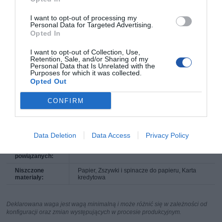
Szerokość
310 mm
otworu
wlotowego:
I want to opt-out of processing my
Personal Data for Targeted Advertising.
Pojemność
55 l
Opted In
kosza:
Objętość w
1011
I want to opt-out of Collection, Use,
arkuszach (80
Retention, Sale, and/or Sharing of my
g):
Personal Data that Is Unrelated with the
Purposes for which it was collected.
Poziom hałasu
ca. 55 dB(A)
Opted Out
(praca jałowa):
Szerokość x
547 x 397 x 676 mm
CONFIRM
głębokość x
wysokość
maszyny:
Waga maszyny:
29,1 kg
Data Deletion
Data Access
Privacy Policy
Linia produktów
SECURIO
powiązanych:
Niszczone
Papier, Zszywki i spinacze do papieru, Karta
materiały:
kredytowa
Deklarowana waga jest wagą minimalną i może różnić się w zależności od
konfiguracji oraz zmian występujących w procesie produkcyjnym.