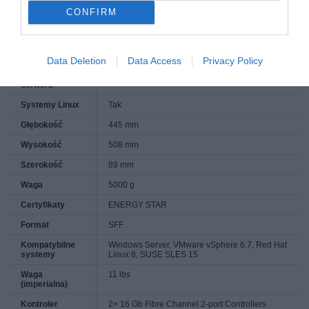
array)
CONFIRM
Fibre Channel
Tak
Typ obudowy
Rack (2U)
Data Deletion
Data Access
Privacy Policy
Systemy
Windows Server 2016, 2019, 2022
operacyjne
serwera
Systemy Linux
Tak
Głębokość
445 mm
Wysokość
508 mm
Szerokość
89 mm
Waga
5000 g
Certyfikaty
ENERGY STAR
Format
SFF
Kompatybilne
Windows Server, VMware vSphere 6.7, Red Hat
systemy
Linux 8, SUSE SLES 15
Waga
11 lbs
(imperialna)
Kontroler
2× 16 Gb Fibre Channel 2-port Controllers