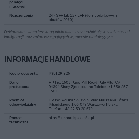
pamięci
masowej
Rozszerzenia
24× SFF lub 12× LFF (do 3 dodatkowych
obudów 2060)
Deklarowana waga jest wagą minimalną i może różnić się w zależności od
konfiguracji oraz zmian występujących w procesie produkcyjnym.
INFORMACJE HANDLOWE
Kod producenta
P89129-B25
Dane
HP Inc. 1501 Page Mill Road Palo Alto, CA
producenta
94304 Stany Zjednoczone Telefon: +1 650-857-
1501
Podmiot
HP Inc. Polska Sp. z o.o. Plac Marszałka Józefa
odpowiedzialny
Piłsudskiego 1 00-078 Warszawa Polska
Telefon: +48 22 50 20 670
Pomoc
https://support.hp.com/pl-pl
techniczna