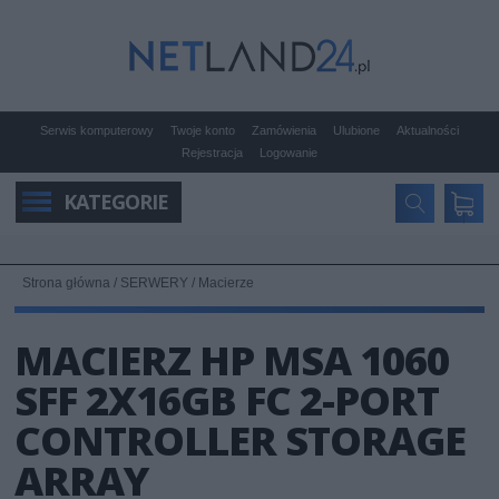
Serwis komputerowy
Twoje konto
Zamówienia
Ulubione
Aktualności
Rejestracja
Logowanie
KATEGORIE
Strona główna
/
SERWERY
/
Macierze
MACIERZ HP MSA 1060
SFF 2X16GB FC 2-PORT
CONTROLLER STORAGE
ARRAY