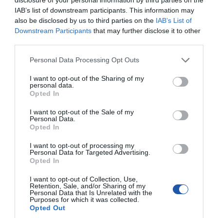
IAB’s list of downstream participants. This information may
also be disclosed by us to third parties on the
IAB’s List of
Downstream Participants
that may further disclose it to other
third parties.
Personal Data Processing Opt Outs
I want to opt-out of the Sharing of my
personal data.
Opted In
I want to opt-out of the Sale of my
SPECYFIKACJA
Personal Data.
Opted In
I want to opt-out of processing my
Personal Data for Targeted Advertising.
Opted In
Parametr
Wartość
Obsługiwane
HDD i SSD
I want to opt-out of Collection, Use,
typy nośników
Retention, Sale, and/or Sharing of my
Personal Data that Is Unrelated with the
Maksymalna
737 TB
Purposes for which it was collected.
pojemność
Opted Out
Typy dysków
Do 24× SFF HDD i/lub SSD (modele 1060