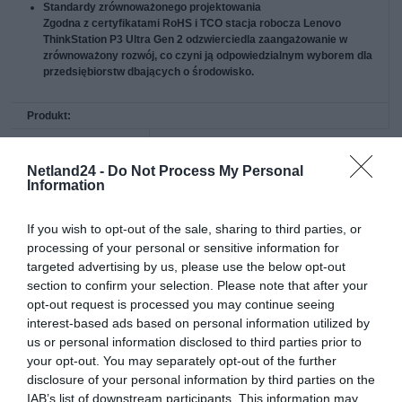
Standardy zrównoważonego projektowania
Zgodna z certyfikatami RoHS i TCO stacja robocza Lenovo
ThinkStation P3 Ultra Gen 2 odzwierciedla zaangażowanie w
zrównoważony rozwój, co czyni ją odpowiedzialnym wyborem dla
przedsiębiorstw dbających o środowisko.
Produkt:
Nazwa:
LENOVO ThinkStation P3 Ultra SFF G2
Intel Core Ultra 7 265K 32GB 1TB SSD
M.2 PCIe RTX A1000 8GB W11P 3Y OS
Netland24 -
Do Not Process My Personal
Information
Opis:
Lenovo ThinkStation P3 Ultra Gen 2 30J5 -
AI Workstation - SFF 1 x Core Ultra 7 265K
/ do 5.5 GHz - vPro Enterprise - RAM 32
If you wish to opt-out of the sale, sharing to third parties, or
GB - SSD 1 TB - TCG Opal Encryption,
NVMe, Performance - RTX A1000 - Gigabit
processing of your personal or sensitive information for
Ethernet, IEEE 802.11ax (Wi-Fi 6),
targeted advertising by us, please use the below opt-out
Bluetooth 5.4, IEEE 802.11be (Wi-Fi 7) -
Win 11 Pro - monitor: brak - klawiatura:
section to confirm your selection. Please note that after your
Angielska - Europejska - Lenovo TopSeller
opt-out request is processed you may continue seeing
- z 1 Rok Lenovo Premier Support
interest-based ads based on personal information utilized by
EAN:
0199271240823
us or personal information disclosed to third parties prior to
Reklamacje:
36 miesięcy w miejscu instalacji
your opt-out. You may separately opt-out of the further
disclosure of your personal information by third parties on the
Ogólne
IAB’s list of downstream participants. This information may