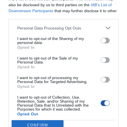
Technologia
Intel vPro Enterprise
also be disclosed by us to third parties on the
IAB’s List of
platformy:
Downstream Participants
that may further disclose it to other
Typ:
Stacja robocza
third parties.
Poziom AI:
AI Workstation
Personal Data Processing Opt Outs
Usługi powiązane:
1 Rok Lenovo Premier Support
I want to opt-out of the Sharing of my
Rodzaj produktu:
SFF
personal data.
Opted In
Wbudowany system
Discrete Trusted Platform Module (TPM
zabezpieczeń:
2.0) Security Chip
I want to opt-out of the Sale of my
Lokalizacja:
Język: Polish / region: Polska
Personal Data.
Opted In
Procesor / Chipset
CPU:
Intel Core Ultra 7 (Seria 2) 265K
I want to opt-out of processing my
Personal Data for Targeted Advertising.
Max Turbo Speed:
5.5 GHz
Opted In
Ilość rdzeni:
20 rdzeni
I want to opt-out of Collection, Use,
Ilość procesorów:
1
Retention, Sale, and/or Sharing of my
Personal Data that Is Unrelated with the
Purposes for which it was collected.
Max ilość
1
procesorów:
Opted Out
Gniazdo CPU:
Gniazdo FCLGA1851
CONFIRM