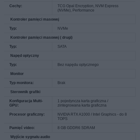
Cechy:
TCG Opal Encryption, NVM Express
(NVMe), Performance
Kontroler pamięci masowej
Typ:
NVMe
Kontroler pamięci masowej ( drugi)
Typ:
SATA
Napęd optyczny
Typ:
Bez napędu optycznego
Monitor
Typ monitora:
Brak
Sterownik grafiki
Konfiguracja Multi-
1 pojedyncza karta graficzna /
GPU:
zintegrowana karta graficzna
Procesor graficzny:
NVIDIA RTX A1000 / Intel Graphics - do 8
TOPS
Pamięć video:
8 GB GDDR6 SDRAM
Wyjście sygnału audio