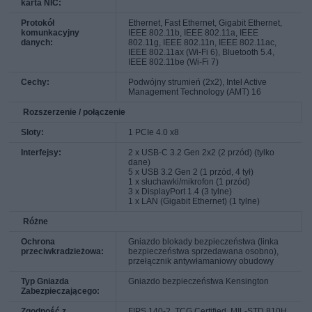
karta NIC:
Protokół
Ethernet, Fast Ethernet, Gigabit Ethernet,
komunkacyjny
IEEE 802.11b, IEEE 802.11a, IEEE
danych:
802.11g, IEEE 802.11n, IEEE 802.11ac,
IEEE 802.11ax (Wi-Fi 6), Bluetooth 5.4,
IEEE 802.11be (Wi-Fi 7)
Cechy:
Podwójny strumień (2x2), Intel Active
Management Technology (AMT) 16
Rozszerzenie / połączenie
Sloty:
1 PCIe 4.0 x8
Interfejsy:
2 x USB-C 3.2 Gen 2x2 (2 przód) (tylko
dane)
5 x USB 3.2 Gen 2 (1 przód, 4 tył)
1 x słuchawki/mikrofon (1 przód)
3 x DisplayPort 1.4 (3 tylne)
1 x LAN (Gigabit Ethernet) (1 tylne)
Różne
Ochrona
Gniazdo blokady bezpieczeństwa (linka
przeciwkradzieżowa:
bezpieczeństwa sprzedawana osobno),
przełącznik antywłamaniowy obudowy
Typ Gniazda
Gniazdo bezpieczeństwa Kensington
Zabezpieczającego:
Zgodność z
FIPS 140-2, TCG Certified, MIL-STD 810H