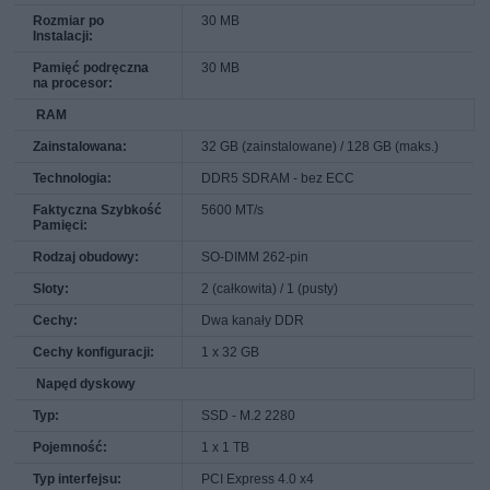
Rozmiar po
30 MB
Instalacji:
Pamięć podręczna
30 MB
na procesor:
RAM
Zainstalowana:
32 GB (zainstalowane) / 128 GB (maks.)
Technologia:
DDR5 SDRAM - bez ECC
Faktyczna Szybkość
5600 MT/s
Pamięci:
Rodzaj obudowy:
SO-DIMM 262-pin
Sloty:
2 (całkowita) / 1 (pusty)
Cechy:
Dwa kanały DDR
Cechy konfiguracji:
1 x 32 GB
Napęd dyskowy
Typ:
SSD - M.2 2280
Pojemność:
1 x 1 TB
Typ interfejsu:
PCI Express 4.0 x4