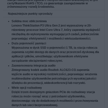
certyfikatami RoHS i TCO, co gwarantuje zaangażowanie w
zrównoważony rozwój środowiska.
Najważniejsze punkty sprzedaży
Solidna moc obliczeniowa
Lenovo ThinkStation P3 Ultra Gen 2 jest wyposażony w 20-
rdzeniowy procesor Intel Core Ultra 7, który zapewnia wydajność
niezbędną do wykonywania wymagających zadań, jednocześnie
poprawiając efektywność i możliwości wielozadaniowości.
Duża pojemność pamięci
Wyposażona w dysk SSD o pojemności 1 TB, ta stacja robocza
zapewnia szybki dostęp do danych oraz przestrzeń dyskową dla
aplikacji i plików, umożliwiając użytkownikom efektywne
zarządzanie obciążeniami roboczymi.
Zaawansowana integracja audio
Zintegrowany kodek audio Realtek ALC623-CG zapewnia
wyjście audio w wysokiej rozdzielczości, poprawiając wrażenia
multimedialne użytkowników potrzebujących wysokiej jakości
dźwięku do prezentacji, wideokonferencji lub rozrywki.
Wiele opcji rozbudowy
Dzięki trzem dostępnym gniazdom PCIe do rozbudowy stacja
robocza może rosnąć wraz z potrzebami użytkownika,
dostosowując się do dodatkowych możliwości przechowywania
danych lub sieci bezprzewodowej.