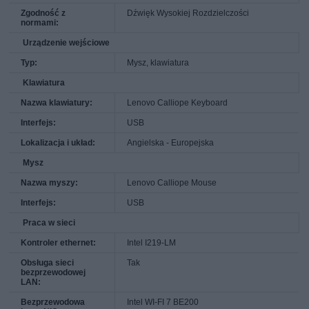
Zgodność z
Dźwięk Wysokiej Rozdzielczości
normami:
Urządzenie wejściowe
Typ:
Mysz, klawiatura
Klawiatura
Nazwa klawiatury:
Lenovo Calliope Keyboard
Interfejs:
USB
Lokalizacja i układ:
Angielska - Europejska
Mysz
Nazwa myszy:
Lenovo Calliope Mouse
Interfejs:
USB
Praca w sieci
Kontroler ethernet:
Intel I219-LM
Obsługa sieci
Tak
bezprzewodowej
LAN:
Bezprzewodowa
Intel WI-FI 7 BE200