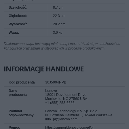
Szerokość:
8.7 cm
Głębokość:
22.3 cm
Wysokość:
20.2 cm
Waga:
3.6 kg
Deklarowana waga jest wagą minimalną i może różnić się w zależności od
konfiguracji oraz zmian występujących w procesie produkcyjnym.
INFORMACJE HANDLOWE
Kod producenta
30J5004NPB
Dane
Lenovo
producenta
18001 Development Drive
Morrisville, NC 27560 USA
+1 (855) 253-6686
Podmiot
Lenovo Technology B.V. Sp. z o.o.
odpowiedzialny
ul. Gottlieba Daimlera 1, 02-460 Warszawa
info_pl@lenovo.com
Pomoc
https://support.lenovo.com/pl/pl