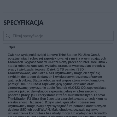
SPECYFIKACJA
Opis
Zwiększ wydajność dzięki Lenovo ThinkStation P3 Ultra Gen 2,
potężnej stacji roboczej zaprojektowanej z myślą o wymagających
zadaniach. Wyposażona w 20-rdzeniowy procesor Intel Core Ultra 7,
stacja robocza zapewnia wydajną pracę, przyspieszając przepływ
pracy i wielozadaniowość. Dzięki 1 TB pamięci SSD i
zaawansowanej obsłudze RAID użytkownicy mogą cieszyć się
szybkim dostępem do danych i zwiększonym bezpieczeństwem
ważnych plików. Stacja robocza jest wyposażona w dwukanałową
pamięć DDR5 SDRAM zapewniającą płynne działanie oraz
zintegrowane rozwiązanie audio Realtek ALC623-CG zapewniające
wysoką jakość dźwięku, co zapewnia pełnię wrażeń zarówno
podczas pracy, jak i korzystania z treści multimedialnych. Lenovo
ThinkStation P3 Ultra Gen 2 została zaprojektowana z naciskiem na
elastyczność i łączność. Dzięki wielu gniazdom rozszerzeń
użytkownicy mogą zwiększyć wydajność za pomocą dodatkowych
dysków SSD lub opcji WLAN. Mała obudowa pozwala na łatwe
umieszczenie komputera bez utraty mocy lub wydajności. Ponadto
stacja robocza jest zgodna z różnymi normami branżowymi, w tym