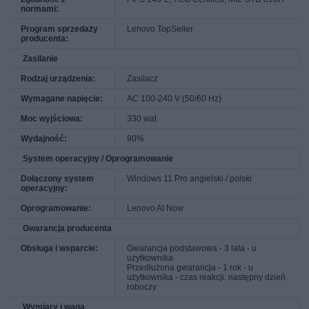
normami:
Program sprzedaży
Lenovo TopSeller
producenta:
Zasilanie
Rodzaj urządzenia:
Zasilacz
Wymagane napięcie:
AC 100-240 V (50/60 Hz)
Moc wyjściowa:
330 wat
Wydajność:
90%
System operacyjny / Oprogramowanie
Dołączony system
Windows 11 Pro angielski / polski
operacyjny:
Oprogramowanie:
Lenovo AI Now
Gwarancja producenta
Obsługa i wsparcie:
Gwarancja podstawowa - 3 lata - u
użytkownika
Przedłużona gwarancja - 1 rok - u
użytkownika - czas reakcji: następny dzień
roboczy
Wymiary i waga