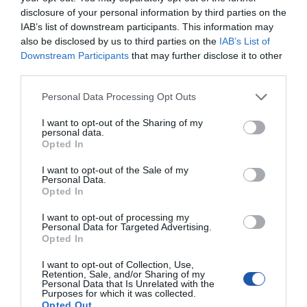
disclosure of your personal information by third parties on the
Typ
Bez napędu optycznego
IAB’s list of downstream participants. This information may
Monitor
also be disclosed by us to third parties on the
IAB’s List of
Downstream Participants
that may further disclose it to other
Typ monitora
Brak
third parties.
Sterownik grafiki
Personal Data Processing Opt Outs
Procesor
Matrox G200e
graficzny
I want to opt-out of the Sharing of my
Pamięć video
8 MB
personal data.
Opted In
Rozszerzenie / połączenie
Wnęki
2 (całkowity) / 2 (wolna) x wymiana podczas
I want to opt-out of the Sale of my
pracy 2,5" x SFF
Personal Data.
Opted In
Różne
I want to opt-out of processing my
Zgodność z
ACPI 4.0
Personal Data for Targeted Advertising.
normami
Opted In
Deklarowana waga jest wagą minimalną i może różnić się w zależności od
I want to opt-out of Collection, Use,
konfiguracji oraz zmian występujących w procesie produkcyjnym.
Retention, Sale, and/or Sharing of my
Personal Data that Is Unrelated with the
Purposes for which it was collected.
Opted Out