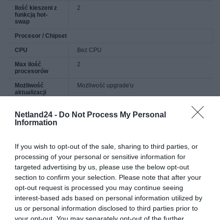
Ilość kieszeni z
2
funkcją hot-
swap
Procesor / Chipset
CPU
Bez CPU
Max ilość
2
procesorów
Możliwość
Możliwość upgrade'u
aktualizacji
procesora
RAM
Netland24 -
Do Not Process My Personal
Information
Zainstalowana
0 GB
Technologia
DDR4 SDRAM - Zaawansowane ECC
If you wish to opt-out of the sale, sharing to third parties, or
processing of your personal or sensitive information for
Rodzaj
DIMM 288-pin
obudowy
targeted advertising by us, please use the below opt-out
section to confirm your selection. Please note that after your
Sloty
32 (całkowita) / 32 (pusty)
opt-out request is processed you may continue seeing
Napęd dyskowy
interest-based ads based on personal information utilized by
Typ
Brak HDD
us or personal information disclosed to third parties prior to
your opt-out. You may separately opt-out of the further
Napęd optyczny