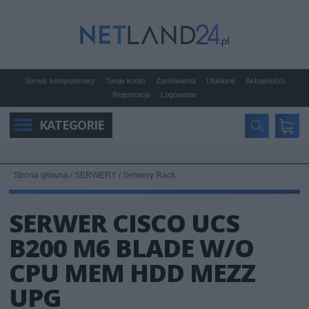
Serwis komputerowy
Twoje konto
Zamówienia
Ulubione
Aktualności
Rejestracja
Logowanie
KATEGORIE
Strona główna
/
SERWERY
/
Serwery Rack
SERWER CISCO UCS
B200 M6 BLADE W/O
CPU MEM HDD MEZZ
UPG