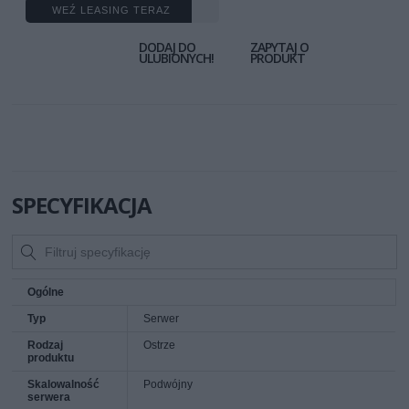
WEŹ LEASING TERAZ
DODAJ DO
ZAPYTAJ O
ULUBIONYCH!
PRODUKT
SPECYFIKACJA
Ogólne
Typ
Serwer
Rodzaj
Ostrze
produktu
Skalowalność
Podwójny
serwera