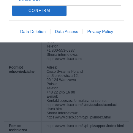
INFORMACJE HANDLOWE
CONFIRM
Kod producenta
UCSB-B200-M6-U
Dane
Adres:
producenta
Cisco Systems, Inc.
Data Deletion
Data Access
Privacy Policy
170 West Tasman Drive
San Jose, CA 95134-1706
USA
Telefon:
+1 800-553-6387
Strona internetowa:
https://www.cisco.com
Podmiot
Adres:
odpowiedzialny
Cisco Systems Poland
ul. Sienkiewicza 12,
00-124 Warszawa
Polska
Telefon:
+48 22 245 16 00
E-mail:
Kontakt poprzez formularz na stronie:
https://www.cisco.com/c/en/us/about/contact-
cisco.html
Strona internetowa:
https://www.cisco.com/c/pl_pl/index.html
Pomoc
https://www.cisco.com/c/pl_pl/support/index.html
techniczna