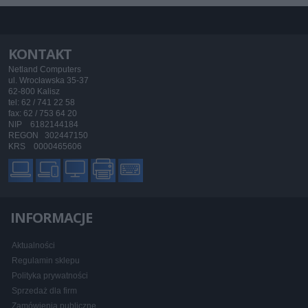
KONTAKT
Netland Computers
ul. Wrocławska 35-37
62-800 Kalisz
tel: 62 / 741 22 58
fax: 62 / 753 64 20
NIP 6182144184
REGON 302447150
KRS 0000465606
INFORMACJE
Aktualności
Regulamin sklepu
Polityka prywatności
Sprzedaż dla firm
Zamówienia publiczne