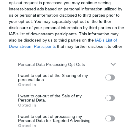
opt-out request is processed you may continue seeing
Akcesoria w
Szyny montażowe, kierownica napowietrzna,
interest-based ads based on personal information utilized by
zestawie
płyta bazowa SAS3
us or personal information disclosed to third parties prior to
Zgodność z
Certyfikat FCC Class B, UL, TUV, BSMI, cUL,
your opt-out. You may separately opt-out of the further
normami
CCC, CE/EMC
disclosure of your personal information by third parties on the
Zasilanie
IAB’s list of downstream participants. This information may
Zasilacz
Zasilacz
also be disclosed by us to third parties on the
IAB’s List of
Downstream Participants
that may further disclose it to other
Wymagane
AC 120/230 V (50 - 60 Hz)
third parties.
napięcie
Moc wyjściowa
600 wat
Personal Data Processing Opt Outs
Certyfikat 80
80 PLUS Platinum
PLUS
I want to opt-out of the Sharing of my
personal data.
Wymiary i waga
Opted In
Szerokość
43.7 cm
I want to opt-out of the Sale of my
Głębokość
64.7 cm
Personal Data.
Opted In
Wysokość
8.9 cm
I want to opt-out of processing my
Gwarancja producenta
Personal Data for Targeted Advertising.
Opted In
Obsługa i
Gwarancja ograniczona - części - 1 rok
wsparcie
Gwarancja ograniczona - robocizna - 3 lata