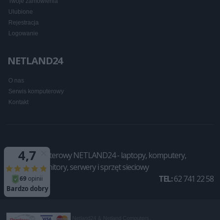
Twoje zamówienia
Ulubione
Rejestracja
Logowanie
NETLAND24
O nas
Serwis komputerowy
Kontakt
Sklep komputerowy NETLAND24 - laptopy, komputery,
drukarki, monitory, serwery i sprzęt sieciowy
TEL:
62 741 22 58
Netland24 &
Netland Computers
.