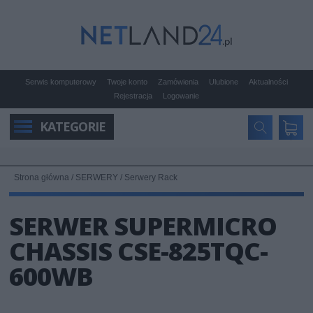
Serwis komputerowy
Twoje konto
Zamówienia
Ulubione
Aktualności
Rejestracja
Logowanie
KATEGORIE
Strona główna
/
SERWERY
/
Serwery Rack
SERWER SUPERMICRO
CHASSIS CSE-825TQC-
600WB