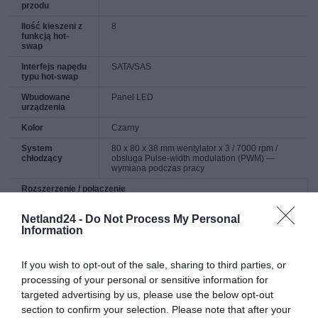
przodu
Ilość kieszeni z
8
funkcją hot-
swap
Interfejs napędu
SATA/SAS
typu hot-swap
Wbudowane
Panel LED
urządzenia
Kolor
Czarny
System
80 x 80 x 38 mm wentylator x 3 / 7000 rpm /
chłodzący
obsługa Pulse-width modulation (PWM) —
wymiana podczas pracy
Rozszerzenie / połączenie
Dodatkowe
8 (całkowity) / 8 (wolna) x wymiana podczas
Netland24 -
Do Not Process My Personal
wnęki
pracy - 3,5" 2 (całkowity) / 2 (wolna) x dostęp
przedni - 3,5"
Information
Gniazda
4 x pełna długość, pełna wysokość 3 x
rozszerzeń
niskoprofilowe
If you wish to opt-out of the sale, sharing to third parties, or
processing of your personal or sensitive information for
Interfejsy
2 x USB 3.0 - (opcja) 2 x USB 2.0 - (opcja) 1 x
szeregowo - DB-9 - (opcja)
targeted advertising by us, please use the below opt-out
section to confirm your selection. Please note that after your
Różne