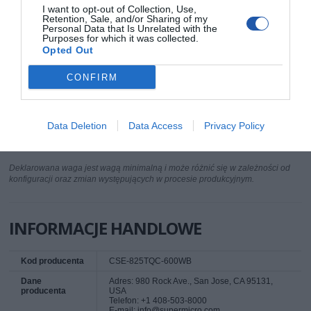
Gwarancja ograniczona - zaawansowana
I want to opt-out of Collection, Use,
wymiana części - 30 dni
Retention, Sale, and/or Sharing of my
Personal Data that Is Unrelated with the
Parametry środowiska
Purposes for which it was collected.
Opted Out
Minimalna
5 °C
temperatura
pracy
CONFIRM
Maksymalna
35 °C
temperatura
pracy
Data Deletion
Data Access
Privacy Policy
Dopuszczalna
8 - 90% (bez skraplania)
wilgotność
Deklarowana waga jest wagą minimalną i może różnić się w zależności od
konfiguracji oraz zmian występujących w procesie produkcyjnym.
INFORMACJE HANDLOWE
Kod producenta
CSE-825TQC-600WB
Dane
Adres: 980 Rock Ave., San Jose, CA 95131,
producenta
USA
Telefon: +1 408-503-8000
E-mail: info@supermicro.com