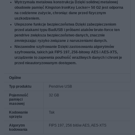
Wytrzymała metalowa konstrukcja
Dzięki solidnej metalowej
obudowie pamięć Kingston IronKey Locker+ 50 G2 jest odporna
na codzienne zużycie, chroniąc dane przed fizycznym
uszkodzeniem.
Ulepszone funkcje bezpieczeństwa
Dzięki zabezpieczeniom
przed atakami typu BadUSB i próbami ataków brute-force ten
pendrive zwiększa bezpieczeństwo danych, znacznie
zmniejszając ryzyko związane z naruszeniami danych.
Niezawodne szyfrowanie
Dzięki zastosowaniu algorytmów
szyfrowania, takich jak FIPS 197, 256-bitowy AES i AES-XTS,
urządzenie to zapewnia poufność wrażliwych danych i chroni je
przed nieautoryzowanym dostępem.
Ogólne
Typ produktu
Pendrive USB
Pojemność
32 GB
pamięci
masowej
Kodowanie
Tak
sprzętu
Algorytm
FIPS 197, 256 bitów AES, AES-XTS
kodowania