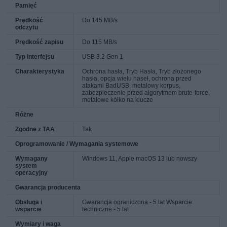
Pamięć
Prędkość
Do 145 MB/s
odczytu
Prędkość zapisu
Do 115 MB/s
Typ interfejsu
USB 3.2 Gen 1
Charakterystyka
Ochrona hasła, Tryb Hasła, Tryb złożonego
hasła, opcja wielu haseł, ochrona przed
atakami BadUSB, metalowy korpus,
zabezpieczenie przed algorytmem brute-force,
metalowe kółko na klucze
Różne
Zgodne z TAA
Tak
Oprogramowanie / Wymagania systemowe
Wymagany
Windows 11, Apple macOS 13 lub nowszy
system
operacyjny
Gwarancja producenta
Obsługa i
Gwarancja ograniczona - 5 lat Wsparcie
wsparcie
techniczne - 5 lat
Wymiary i waga