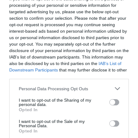
Metal, Plastik
processing of your personal or sensitive information for
targeted advertising by us, please use the below opt-out
Certyfikat FIPS 197 i 256-bitowe szyfrowanie AES
Pamięć USB Kingston IronKey™ Locker+ 50 G2 oferuje zabezpieczenia klasy
section to confirm your selection. Please note that after your
korporacyjnej z 256-bitowym szyfrowaniem sprzętowym AES w trybie XTS z
opt-out request is processed you may continue seeing
certyfikatem FIPS 197, w tym ochronę przed atakami BadUSB i brute force z
interest-based ads based on personal information utilized by
wykorzystaniem hasła. Pamięć LP50 G2 jest również zgodna z przepisami
TAA.
us or personal information disclosed to third parties prior to
your opt-out. You may separately opt-out of the further
Pamięć LP50 G2, wyposażona w nowo zaprojektowaną, nowoczesną
disclosure of your personal information by third parties on the
obudowę, obsługuje opcję wielu haseł (administratora i użytkownika) w trybie
IAB’s list of downstream participants. This information may
haseł złożonych lub wyrażeń hasłowych. Tryb haseł złożonych umożliwia
wprowadzanie haseł składających się z 6–16 znaków należących do 3 z 4
also be disclosed by us to third parties on the
IAB’s List of
zestawów znaków. Tryb wyrażeń hasłowych umożliwia wprowadzenie
Downstream Participants
that may further disclose it to other
numeru PIN, zdania, listy słów, a nawet tekstu piosenki o długości od 10 do
third parties.
64 znaków. Administrator może włączyć hasło użytkownika lub je zresetować
w celu przywrócenia dostępu do danych. Aby ułatwić wpisywanie hasła,
można włączyć symbol oka, dzięki czemu hasło staje się widoczne, co
Personal Data Processing Opt Outs
zmniejsza ryzyko popełnienia literówek skutkujących nieudanymi próbami
logowania. Funkcja ochrony przed atakiem brute force blokuje użytkownika
I want to opt-out of the Sharing of my
po 10 kolejnych próbach wprowadzenia błędnego hasła, a po 10 kolejnych
personal data.
próbach wprowadzenia błędnego hasła administratora kryptograficznie
Opted In
wymazuje pamięć. Dodatkowe funkcje obejmują powłokę zapobiegającą
pozostawianiu odcisków palców oraz wbudowaną klawiaturę wirtualną, która
chroni hasła przed keyloggerami i screenloggerami.
I want to opt-out of the Sale of my
Personal Data.
Opted In
Z myślą o wygodzie użytkowania i swobodnym przenoszeniu danych pamięć
Locker+ 50 G2 została umieszczona w metalowej obudowie z zaczepem na