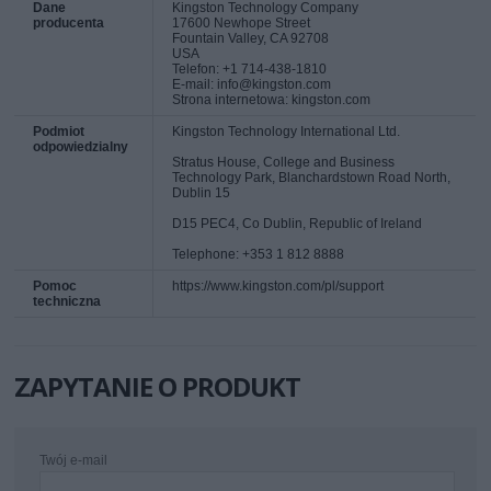
Dane
Kingston Technology Company
producenta
17600 Newhope Street
Fountain Valley, CA 92708
USA
Telefon: +1 714-438-1810
E-mail: info@kingston.com
Strona internetowa: kingston.com
Podmiot
Kingston Technology International Ltd.
odpowiedzialny
Stratus House, College and Business
Technology Park, Blanchardstown Road North,
Dublin 15
D15 PEC4, Co Dublin, Republic of Ireland
Telephone: +353 1 812 8888
Pomoc
https://www.kingston.com/pl/support
techniczna
ZAPYTANIE O PRODUKT
Twój e-mail