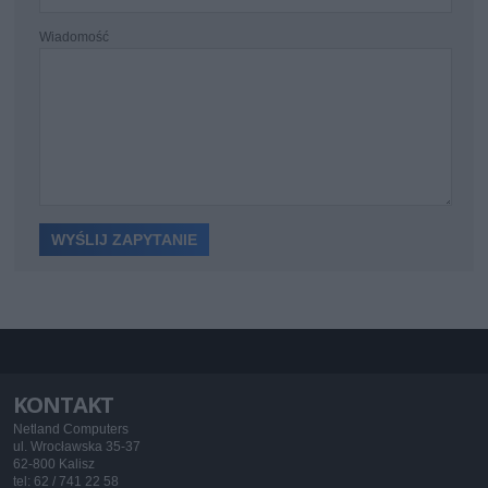
Wiadomość
KONTAKT
Netland Computers
ul. Wrocławska 35-37
62-800 Kalisz
tel: 62 / 741 22 58