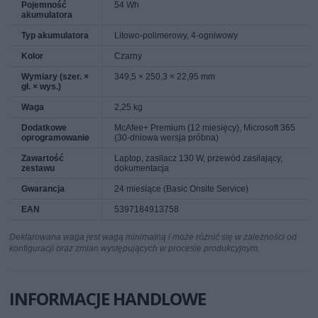
Pojemność
54 Wh
akumulatora
Typ akumulatora
Litowo-polimerowy, 4-ogniwowy
Kolor
Czarny
Wymiary (szer. ×
349,5 × 250,3 × 22,95 mm
gł. × wys.)
Waga
2,25 kg
Dodatkowe
McAfee+ Premium (12 miesięcy), Microsoft 365
oprogramowanie
(30-dniowa wersja próbna)
Zawartość
Laptop, zasilacz 130 W, przewód zasilający,
zestawu
dokumentacja
Gwarancja
24 miesiące (Basic Onsite Service)
EAN
5397184913758
Deklarowana waga jest wagą minimalną i może różnić się w zależności od
konfiguracji oraz zmian występujących w procesie produkcyjnym.
INFORMACJE HANDLOWE