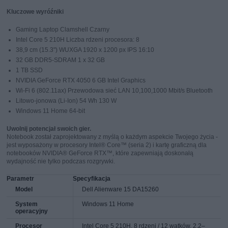
Kluczowe wyróźniki
Gaming Laptop Clamshell Czarny
Intel Core 5 210H Liczba rdzeni procesora: 8
38,9 cm (15.3") WUXGA 1920 x 1200 px IPS 16:10
32 GB DDR5-SDRAM 1 x 32 GB
1 TB SSD
NVIDIA GeForce RTX 4050 6 GB Intel Graphics
Wi-Fi 6 (802.11ax) Przewodowa sieć LAN 10,100,1000 Mbit/s Bluetooth
Litowo-jonowa (Li-Ion) 54 Wh 130 W
Windows 11 Home 64-bit
Uwolnij potencjał swoich gier.
Notebook został zaprojektowany z myślą o każdym aspekcie Twojego życia -
jest wyposażony w procesory Intel® Core™ (seria 2) i kartę graficzną dla
notebooków NVIDIA® GeForce RTX™, które zapewniają doskonałą
wydajność nie tylko podczas rozgrywki.
Parametr
Specyfikacja
Model
Dell Alienware 15 DA15260
System
Windows 11 Home
operacyjny
Procesor
Intel Core 5 210H, 8 rdzeni / 12 wątków, 2,2–