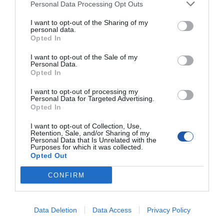
Personal Data Processing Opt Outs
NVIDIA Blackwell i AI. Karty graficzne z serii RTX 50 z NVIDIA Max-Q,
zaprojektowane z myślą o przekraczaniu granic, zapewniają
zoptymalizowany czas eksploatacji baterii i wydajność oraz oszałamiającą
I want to opt-out of the Sharing of my
wierność grafiki - idealne dla tych, którzy wymagają czegoś niezwykłego w
personal data.
podróży.
Opted In
Precyzyjne chłodzenie
I want to opt-out of the Sale of my
Personal Data.
Zaprojektowany z myślą o grach notebook Alienware 15 został stworzony w
Opted In
celu optymalizacji przepływu powietrza, chłodzenia i wydajności. Wloty
wentylacyjne umieszczone pod obudową notebooka i nad klawiaturą kierują
I want to opt-out of processing my
schłodzone powietrze tam, gdzie jest ono najbardziej potrzebne, natomiast
Personal Data for Targeted Advertising.
dedykowany wylot odprowadza gorące powietrze z obszaru kluczowych
Opted In
podzespołów. W konfiguracjach z kartami graficznymi NVIDIA® GeForce
RTX™ 5050 i 5060 moduł kriokomory podnosi obudowę notebooka,
I want to opt-out of Collection, Use,
zapewniając lepszy wlot i przepływ powietrza. Każdy element tej architektury
Retention, Sale, and/or Sharing of my
termicznej pomaga chronić wewnętrzne komponenty i wydłuża okres
Personal Data that Is Unrelated with the
eksploatacji systemu.
Purposes for which it was collected.
Opted Out
Zaawansowany system chłodzenia
CONFIRM
Technologia chłodzenia Alienware Cryo-tech™ zapewnia stabilność systemu
nawet podczas najbardziej wymagających sesji.
Dwa wentylatory
146 łopatek wentylatora zasysa chłodne powietrze z góry i z dołu,
Data Deletion
Data Access
Privacy Policy
jednocześnie odprowadzając ciepło jednym tylnym otworem wylotowym, co