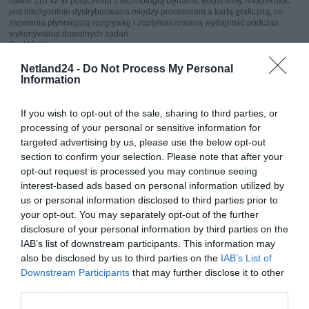
nawet 110 W. W połączeniu z technologią Dynamic Boost firmy NVIDIA moc
jest inteligentnie dystrybuowana między procesorem a kartą graficzną, co
zapewnia płynniejszą rozgrywkę i zoptymalizowaną wydajność podczas
wykonywania dowolnych zadań.
Do 110 W
Całkowita moc obliczeniowa łączy właściwości parametrów TGP i TDP,
zwiększając ogólną wydajność przy wykonywaniu dowolnych zadań.
Netland24 -
Do Not Process My Personal
Do 85 W
Information
Całkowita moc grafiki (Total Graphics Power, TGP) zapewnia wyższą
wydajność karty graficznej, gwarantując bardziej realistyczną rozgrywkę.
Do 30 W
If you wish to opt-out of the sale, sharing to third parties, or
Moc termiczna procesora CPU (Thermal Design Power, TDP) skupia się na
processing of your personal or sensitive information for
przetwarzaniu danych w czasie rzeczywistym, zapewniając rozgrywkę bez
targeted advertising by us, please use the below opt-out
zakłóceń.
section to confirm your selection. Please note that after your
Stworzony z myślą o grach i wielozadaniowości
opt-out request is processed you may continue seeing
interest-based ads based on personal information utilized by
Notebook Alienware 15 został zaprojektowany tak, by sprostać każdemu
us or personal information disclosed to third parties prior to
wyzwaniu dzięki dużej pojemności pamięci masowej i operacyjnej. Dzięki
możliwości rozbudowy do 32 GB pamięci DDR5 i do 2 TB pamięci SSD PCIe
your opt-out. You may separately opt-out of the further
(4. generacji) zapewnia elastyczność pozwalającą dostosować się do
disclosure of your personal information by third parties on the
wszelkich ewentualnych zmian.
IAB’s list of downstream participants. This information may
also be disclosed by us to third parties on the
IAB’s List of
Rewolucyjna grafika
Downstream Participants
that may further disclose it to other
Wybierz model z kartą graficzną NVIDIA® GeForce RTX™ lub wkrocz w
third parties.
przyszłość gier i tworzenia treści dzięki procesorom graficznym dla
notebooków NVIDIA® GeForce RTX™ serii 50 opartych na architekturze