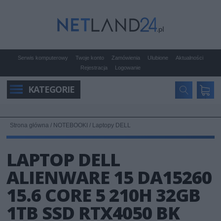
Serwis komputerowy
Twoje konto
Zamówienia
Ulubione
Aktualności
Rejestracja
Logowanie
KATEGORIE
Strona główna
/
NOTEBOOKI
/
Laptopy DELL
LAPTOP DELL
ALIENWARE 15 DA15260
15.6 CORE 5 210H 32GB
1TB SSD RTX4050 BK