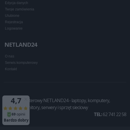
Edycja danych
Twoje zamówienia
Ulubione
Rejestracja
Logowanie
NETLAND24
O nas
Serwis komputerowy
Kontakt
Sklep komputerowy NETLAND24 - laptopy, komputery,
drukarki, monitory, serwery i sprzęt sieciowy
TEL:
62 741 22 58