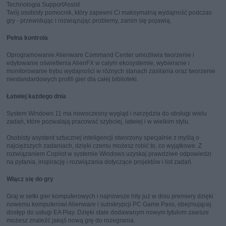
Technologia SupportAssist
Twój osobisty pomocnik, który zapewni Ci maksymalną wydajność podczas
gry - przewidując i rozwiązując problemy, zanim się pojawią.
Pełna kontrola
Oprogramowanie Alienware Command Center umożliwia tworzenie i
edytowanie oświetlenia AlienFX w całym ekosystemie, wybieranie i
monitorowanie trybu wydajności w różnych stanach zasilania oraz tworzenie
niestandardowych profili gier dla całej biblioteki.
Łatwiej każdego dnia
System Windows 11 ma nowoczesny wygląd i narzędzia do obsługi wielu
zadań, które pozwalają pracować szybciej, łatwiej i w wielkim stylu.
Osobisty asystent sztucznej inteligencji stworzony specjalnie z myślą o
najcięższych zadaniach, dzięki czemu możesz robić to, co wyjątkowe. Z
rozwiązaniem Copilot w systemie Windows uzyskaj prawdziwe odpowiedzi
na pytania, inspirację i rozwiązania dotyczące projektów i list zadań.
Włącz się do gry
Graj w setki gier komputerowych i najnowsze hity już w dniu premiery dzięki
nowemu komputerowi Alienware i subskrypcji PC Game Pass, obejmującej
dostęp do usługi EA Play. Dzięki stale dodawanym nowym tytułom zawsze
możesz znaleźć jakąś nową grę do rozegrania.