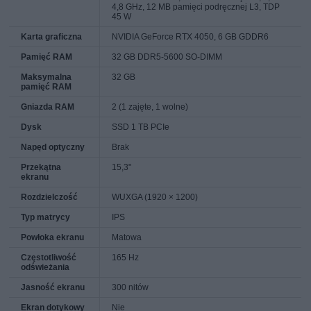
4,8 GHz, 12 MB pamięci podręcznej L3, TDP
45 W
Karta graficzna
NVIDIA GeForce RTX 4050, 6 GB GDDR6
Pamięć RAM
32 GB DDR5-5600 SO-DIMM
Maksymalna
32 GB
pamięć RAM
Gniazda RAM
2 (1 zajęte, 1 wolne)
Dysk
SSD 1 TB PCIe
Napęd optyczny
Brak
Przekątna
15,3"
ekranu
Rozdzielczość
WUXGA (1920 × 1200)
Typ matrycy
IPS
Powłoka ekranu
Matowa
Częstotliwość
165 Hz
odświeżania
Jasność ekranu
300 nitów
Ekran dotykowy
Nie