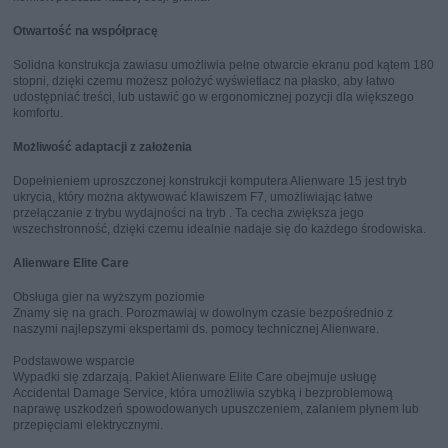
Otwartość na współpracę
Solidna konstrukcja zawiasu umożliwia pełne otwarcie ekranu pod kątem 180
stopni, dzięki czemu możesz położyć wyświetlacz na płasko, aby łatwo
udostępniać treści, lub ustawić go w ergonomicznej pozycji dla większego
komfortu.
Możliwość adaptacji z założenia
Dopełnieniem uproszczonej konstrukcji komputera Alienware 15 jest tryb
ukrycia, który można aktywować klawiszem F7, umożliwiając łatwe
przełączanie z trybu wydajności na tryb . Ta cecha zwiększa jego
wszechstronność, dzięki czemu idealnie nadaje się do każdego środowiska.
Alienware Elite Care
Obsługa gier na wyższym poziomie
Znamy się na grach. Porozmawiaj w dowolnym czasie bezpośrednio z
naszymi najlepszymi ekspertami ds. pomocy technicznej Alienware.
Podstawowe wsparcie
Wypadki się zdarzają. Pakiet Alienware Elite Care obejmuje usługę
Accidental Damage Service, która umożliwia szybką i bezproblemową
naprawę uszkodzeń spowodowanych upuszczeniem, zalaniem płynem lub
przepięciami elektrycznymi.