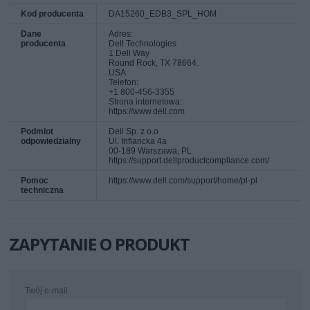
Kod producenta
DA15260_EDB3_SPL_HOM
Dane
Adres:
producenta
Dell Technologies
1 Dell Way
Round Rock, TX 78664.
USA
Telefon:
+1 800-456-3355
Strona internetowa:
https://www.dell.com
Podmiot
Dell Sp. z o.o
odpowiedzialny
Ul. Inflancka 4a
00-189 Warszawa, PL
https://support.dellproductcompliance.com/
Pomoc
https://www.dell.com/support/home/pl-pl
techniczna
ZAPYTANIE O PRODUKT
Twój e-mail