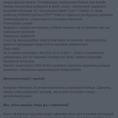
eleganckiej konstrukcji. Przedkładając podstawowe funkcje nad dodatki,
oferuje niezawodną wydajność w grach, pracy i codziennych zadaniach.
Komputer Alienware 15 z procesorami Intel® Core™ (Series 2) i kartą
graficzną NVIDIA® GeForce RTX™ 5060 w najlepszej konfiguracji zapewnia
doskonałą jakość i uniwersalność produktów Alienware.
Przemyślany projekt
Wygodna i wydajna konstrukcja, w której skupiono się na obsłudze gier na
najwyższym poziomie.
Najwyższa wydajność
Ciesz się płynną grafiką i stałą liczbą klatek na sekundę, nawet podczas
grania w wymagające tytuły AAA na wysokich ustawieniach.
Duży obraz
15,3-calowy wyświetlacz WUXGA 16:10 (1920 × 1200) o częstotliwości
odświeżania 165 Hz zapewnia realistyczny obraz i płynną rozgrywkę.
Wydajność termiczna
Macierz zawierająca 2163 wlotów powietrza zapewnia optymalny przepływ
powietrza i chłodzenie najważniejszych komponentów.
Wszechstronność i wartość
Komputer Alienware 15 został wyposażony w niezbędne funkcje. Zapewnia
między sobą wydajność i prostotę, aby w pełni korzystać z niego,
gdziekolwiek jesteś.
Moc, która napędza Twoją grę i codzienność
Ciesz się płynną rozgrywką dzięki całkowitej mocy obliczeniowej wynoszącej