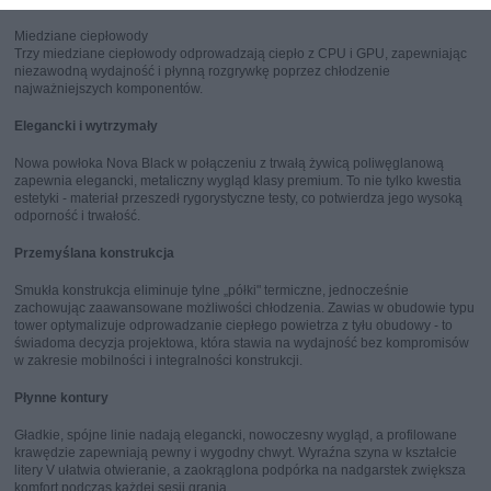
zapewnia wydajność i stabilność.
Miedziane ciepłowody
Trzy miedziane ciepłowody odprowadzają ciepło z CPU i GPU, zapewniając
niezawodną wydajność i płynną rozgrywkę poprzez chłodzenie
najważniejszych komponentów.
Elegancki i wytrzymały
Nowa powłoka Nova Black w połączeniu z trwałą żywicą poliwęglanową
zapewnia elegancki, metaliczny wygląd klasy premium. To nie tylko kwestia
estetyki - materiał przeszedł rygorystyczne testy, co potwierdza jego wysoką
odporność i trwałość.
Przemyślana konstrukcja
Smukła konstrukcja eliminuje tylne „półki" termiczne, jednocześnie
zachowując zaawansowane możliwości chłodzenia. Zawias w obudowie typu
tower optymalizuje odprowadzanie ciepłego powietrza z tyłu obudowy - to
świadoma decyzja projektowa, która stawia na wydajność bez kompromisów
w zakresie mobilności i integralności konstrukcji.
Płynne kontury
Gładkie, spójne linie nadają elegancki, nowoczesny wygląd, a profilowane
krawędzie zapewniają pewny i wygodny chwyt. Wyraźna szyna w kształcie
litery V ułatwia otwieranie, a zaokrąglona podpórka na nadgarstek zwiększa
komfort podczas każdej sesji grania.