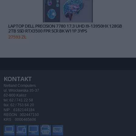
LAPTOP DELL PRECISION 7780 17.3 UHD I9-13950HX 128GB
2TB SSD RTX3500 FPR SCR BK W11P 3YPS
27593 ZŁ
KONTAKT
Netland Computers
ul. Wrocławska 35-37
62-800 Kalisz
tel: 62 / 741 22 58
fax: 62 / 753 64 20
NIP 6182144184
REGON 302447150
KRS 0000465606