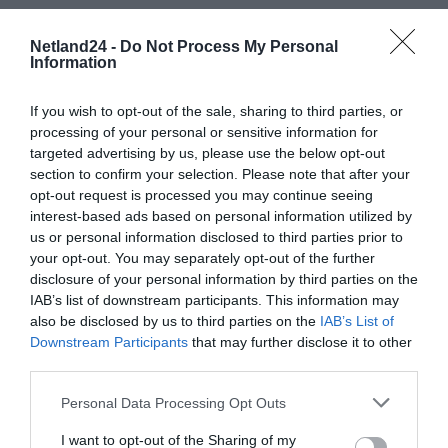
Inteligentna automatyzacja
Netland24 -
Do Not Process My Personal
Zintegruj narzędzia w całej swojej ofercie z rozwiązaniami PowerEdge
Information
iDRAC, OpenManage Enterprise i CloudIQ, które pomagają organizacjom
zautomatyzować cykl eksploatacji serwerów, zoptymalizować operacje i
wydajnie skalować.
If you wish to opt-out of the sale, sharing to third parties, or
processing of your personal or sensitive information for
Wbudowane zabezpieczenia
targeted advertising by us, please use the below opt-out
Chroń produkty na każdym etapie cyklu życia dzięki odpornej na awarie
section to confirm your selection. Please note that after your
architekturze PowerEdge, która pomaga przyspieszyć wdrożenie strategii
opt-out request is processed you may continue seeing
bezpieczeństwa opartej na modelu „zero trust". Od technologii Silicon Root of
interest-based ads based on personal information utilized by
Trust, zabezpieczonej weryfikacji podzespołów, podpisanego
oprogramowania wewnętrznego i wykrywania zmian po odzyskiwanie
us or personal information disclosed to third parties prior to
systemu BIOS i dynamiczną blokadę systemu - możesz mieć pewność, że
your opt-out. You may separately opt-out of the further
serwery są bezpieczne.
disclosure of your personal information by third parties on the
IAB’s list of downstream participants. This information may
Konsulting
also be disclosed by us to third parties on the
IAB’s List of
Usługi konsultingowe to fachowa pomoc w rozwijaniu, optymalizowaniu i
Downstream Participants
that may further disclose it to other
transformowaniu firmowej infrastruktury IT we własnym tempie i w miarę
third parties.
możliwości budżetowych. Zatrudniamy wielu konsultantów i inżynierów
(posiadających stosowne certyfikaty), których wspomagają zespoły
doświadczonych specjalistów ds. zarządzania programami. Dajemy naszym
Personal Data Processing Opt Outs
klientom pewność, że projekt będzie prowadzony prawidłowo i terminowo.
I want to opt-out of the Sharing of my
Wsparcie