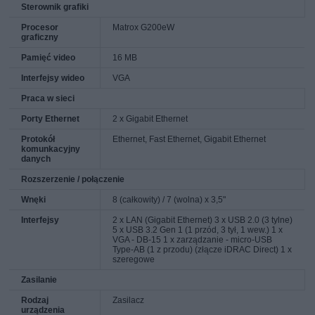
Sterownik grafiki
Procesor
Matrox G200eW
graficzny
Pamięć video
16 MB
Interfejsy wideo
VGA
Praca w sieci
Porty Ethernet
2 x Gigabit Ethernet
Protokół
Ethernet, Fast Ethernet, Gigabit Ethernet
komunkacyjny
danych
Rozszerzenie / połączenie
Wnęki
8 (całkowity) / 7 (wolna) x 3,5"
Interfejsy
2 x LAN (Gigabit Ethernet) 3 x USB 2.0 (3 tylne)
5 x USB 3.2 Gen 1 (1 przód, 3 tył, 1 wew.) 1 x
VGA - DB-15 1 x zarządzanie - micro-USB
Type-AB (1 z przodu) (złącze iDRAC Direct) 1 x
szeregowe
Zasilanie
Rodzaj
Zasilacz
urządzenia