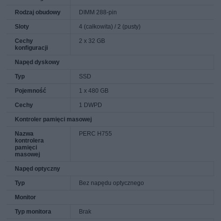
Rodzaj obudowy
DIMM 288-pin
Sloty
4 (całkowita) / 2 (pusty)
Cechy
2 x 32 GB
konfiguracji
Napęd dyskowy
Typ
SSD
Pojemność
1 x 480 GB
Cechy
1 DWPD
Kontroler pamięci masowej
Nazwa
PERC H755
kontrolera
pamięci
masowej
Napęd optyczny
Typ
Bez napędu optycznego
Monitor
Typ monitora
Brak