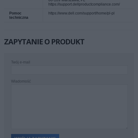
00-189 Warszawa, PL
https://support.dellproductcompliance.com/
Pomoc
https://www.dell.com/support/home/pl-pl
techniczna
ZAPYTANIE O PRODUKT
Twój e-mail
Wiadomość