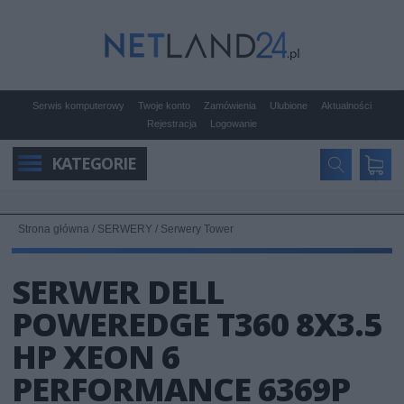
Serwis komputerowy
Twoje konto
Zamówienia
Ulubione
Aktualności
Rejestracja
Logowanie
KATEGORIE
Strona główna
/
SERWERY
/
Serwery Tower
SERWER DELL
POWEREDGE T360 8X3.5
HP XEON 6
PERFORMANCE 6369P