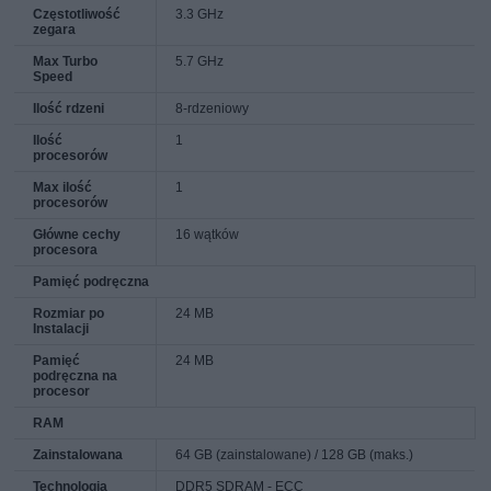
Częstotliwość
3.3 GHz
zegara
Max Turbo
5.7 GHz
Speed
Ilość rdzeni
8-rdzeniowy
Ilość
1
procesorów
Max ilość
1
procesorów
Główne cechy
16 wątków
procesora
Pamięć podręczna
Rozmiar po
24 MB
Instalacji
Pamięć
24 MB
podręczna na
procesor
RAM
Zainstalowana
64 GB (zainstalowane) / 128 GB (maks.)
Technologia
DDR5 SDRAM - ECC