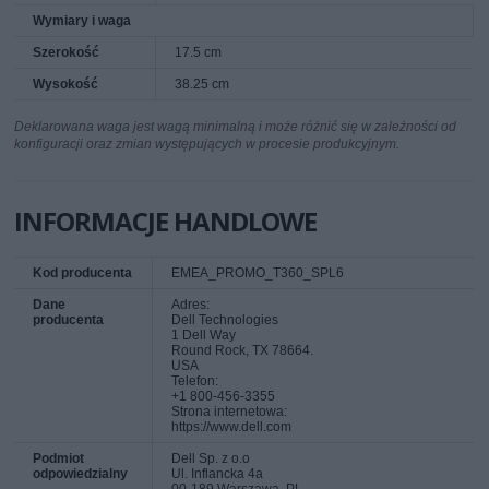
Wymiary i waga
Szerokość
17.5 cm
Wysokość
38.25 cm
Deklarowana waga jest wagą minimalną i może różnić się w zależności od
konfiguracji oraz zmian występujących w procesie produkcyjnym.
INFORMACJE HANDLOWE
Kod producenta
EMEA_PROMO_T360_SPL6
Dane
Adres:
producenta
Dell Technologies
1 Dell Way
Round Rock, TX 78664.
USA
Telefon:
+1 800-456-3355
Strona internetowa:
https://www.dell.com
Podmiot
Dell Sp. z o.o
odpowiedzialny
Ul. Inflancka 4a