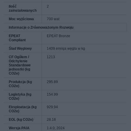
Ilość
2
zainstalowanych
Moc wyjściowa
700 wat
Informacje o Zrównoważonym Rozwoju
EPEAT
EPEAT Bronze
Compliant
Ślad Węglowy
1409 emisja węgla w kg
CF Ogółem /
1213
Odchylenie
Standardowe
jednostki (kg
CO2e)
Produkcja (kg
295.89
CO2e)
Logistyka (kg
154.99
CO2e)
Eksploatacja (kg
929.94
CO2e)
EOL (kg CO2e)
28.18
Wersja PAIA
1.4.0, 2024