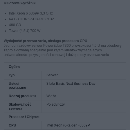
Kluczowe wyróźniki
Intel Xeon 6 6369P 3,3 GHz
64 GB DDR5-SDRAM 2 x 32
480 GB
Tower (4.5U) 700 W
Wydajność przetwarzania, obsługa procesora GPU
Jednogniazdowy serwer PowerEdge T360 o wysokości 4,5 U ma obudowę
zaprojektowaną specjalnie pod kątem klientów wymagających
uniwersalności, przystępności cenowej i dużej mocy przetwarzania.
Ogólne
Typ
Serwer
Usługi
3 lata Basic Next Business Day
powiązane
Rodzaj produktu
Wieża
Skalowalność
Pojedynczy
serwera
Procesor / Chipset
CPU
Intel Xeon (6-ta gen) 6369P