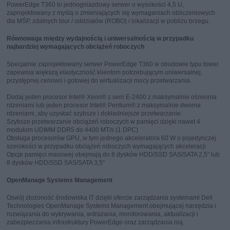
PowerEdge T360 to jednogniazdowy serwer o wysokości 4,5 U,
zaprojektowany z myślą o zmieniających się wymaganiach obliczeniowych
dla MŚP, zdalnych biur / oddziałów (ROBO) i lokalizacji w pobliżu brzegu.
Równowaga między wydajnością i uniwersalnością w przypadku
najbardziej wymagających obciążeń roboczych
Specjalnie zaprojektowany serwer PowerEdge T360 w obudowie typu tower
zapewnia większą elastyczność klientom potrzebującym uniwersalnej,
przystępnej cenowo i gotowej do wirtualizacji mocy przetwarzania.
Dodaj jeden procesor Intel® Xeon® z serii E-2400 z maksymalnie ośmioma
rdzeniami lub jeden procesor Intel® Pentium® z maksymalnie dwoma
rdzeniami, aby uzyskać szybsze i dokładniejsze przetwarzanie.
Szybsze przetwarzanie obciążeń roboczych w pamięci dzięki nawet 4
modułom UDIMM DDR5 do 4400 MT/s (1 DPC)
Obsługa procesorów GPU, w tym jednego akceleratora 60 W o pojedynczej
szerokości w przypadku obciążeń roboczych wymagających akceleracji
Opcje pamięci masowej obejmują do 8 dysków HDD/SSD SAS/SATA 2,5" lub
8 dysków HDD/SSD SAS/SATA 3,5"
OpenManage Systems Management
Oswój złożoność środowiska IT dzięki ofercie zarządzania systemami Dell
Technologies OpenManage Systems Management obejmującej narzędzia i
rozwiązania do wykrywania, wdrażania, monitorowania, aktualizacji i
zabezpieczania infrastruktury PowerEdge oraz zarządzania nią.