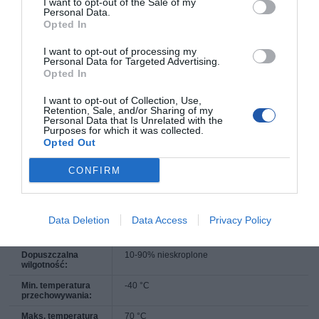
I want to opt-out of the Sale of my
Personal Data.
Zgodność z
FCC Class A certified, RoHS
Opted In
normami:
Wymiary i waga
I want to opt-out of processing my
Personal Data for Targeted Advertising.
Szerokość:
19.3 cm
Opted In
Głębokość:
8.4 cm
I want to opt-out of Collection, Use,
Retention, Sale, and/or Sharing of my
Wysokość:
2.6 cm
Personal Data that Is Unrelated with the
Purposes for which it was collected.
Waga:
390 g
Opted Out
Parametry środowiska
CONFIRM
Minimalna
0 °C
temperatura
pracy:
Maksymalna
40 °C
Data Deletion
Data Access
Privacy Policy
temperatura
pracy:
Dopuszczalna
10-90% nieskroplone
wilgotność:
Min. temperatura
-40 °C
przechowywania:
Maks. temperatura
70 °C