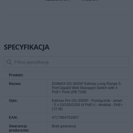
SPECYFIKACJA
Produkt:
Nazwa:
EDIMAX GS-3005P Edimax Long Range 5-
Port Gigabit Web Managed Switch with 4
PoE+ Ports (PB 72W)
Opis:
Edimax Pro GS-3005P - Przełącznik - smart
- 5 x 10/100/1000 (4 PoE+) - desktop - PoE+
(72 W)
EAN:
4717964702807
Gwarancja
Brak gwarancji
producenta: