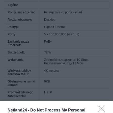
Ogólne
Rodzaj urządzenia:
Przełącznik - 5 porty - smart
Rodzaj obudowy:
Desktop
Podtyp:
Gigabit Ethernet
Porty:
5 x 10/100/1000 (4 PoE+)
Zasilanie przez
PoE+
Ethernet:
Budżet poE:
72 W
Wykonanie:
Zdolność przełączania: 10 Gbps
Przekazywanie: 35,712 Mp/s
Wielkość tablicy
4K wpisów
adresów MAC:
Obsługiwane ramki
9KB
Jumbo:
Protokół zdalnego
HTTP
zarządzania:
Cechy:
Sterowanie przepływem, obsługa VLAN,
nasłuchiwanie IGMP, zapamiętaj i przekaż,
Netland24 -
Do Not Process My Personal
Broadcast Storm Control, możliwość