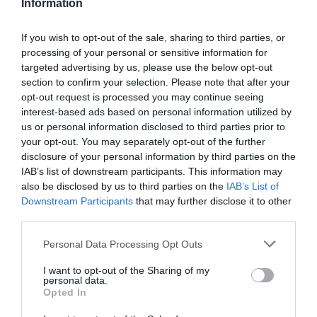
aktualizacji firmwaru, obsługa list dostępu
Information
(ACL), Quality of Service (QoS), reset button,
bez chłodzenia, bufor pakietu 128KB,
obsługuje LACP, ochrona przed
If you wish to opt-out of the sale, sharing to third parties, or
przetężeniem, ochrona przed przepięciami,
Energy Efficient Ethernet, zapobieganie
processing of your personal or sensitive information for
powstawaniu pętli, zabezpieczenie
targeted advertising by us, please use the below opt-out
podprądowe, zabezpieczenie
podnapięciowe
section to confirm your selection. Please note that after your
opt-out request is processed you may continue seeing
Zgodność z
IEEE 802.3, IEEE 802.3u, IEEE 802.1Q,
interest-based ads based on personal information utilized by
normami:
IEEE 802.3ab, IEEE 802.1p, IEEE 802.3af,
IEEE 802.3x, IEEE 802.3ad (LACP), IEEE
us or personal information disclosed to third parties prior to
802.3at, IEEE 802.3az
your opt-out. You may separately opt-out of the further
Wskaźniki statusu:
Zasilanie, status, link/activity
disclosure of your personal information by third parties on the
IAB’s list of downstream participants. This information may
Rozszerzenie / połączenie
also be disclosed by us to third parties on the
IAB’s List of
Interfejsy:
4 x 1000Base-T RJ-45 PoE+ - 30 W
Downstream Participants
that may further disclose it to other
1 x 1000Base-T RJ-45
third parties.
Zasilanie
Personal Data Processing Opt Outs
Zasilacz:
Adapter mocy zewnętrznej
Moc wyjściowa:
55 V - 1.3 A
I want to opt-out of the Sharing of my
personal data.
Wymagane
AC 120/230 V (50/60 Hz)
Opted In
napięcie:
Różne