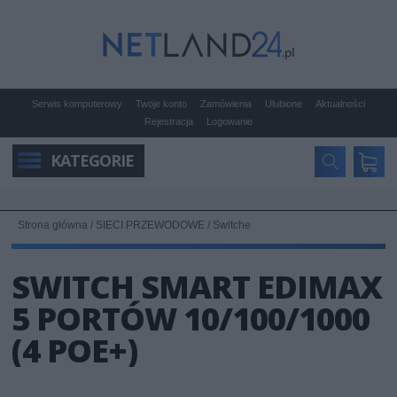
Serwis komputerowy
Twoje konto
Zamówienia
Ulubione
Aktualności
Rejestracja
Logowanie
KATEGORIE
Strona główna
/
SIECI PRZEWODOWE
/
Switche
SWITCH SMART EDIMAX
5 PORTÓW 10/100/1000
(4 POE+)