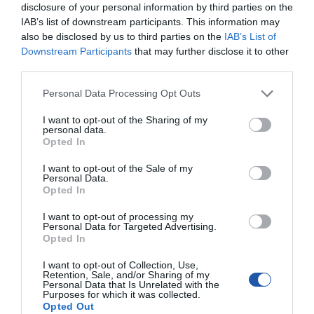
disclosure of your personal information by third parties on the
Algorytm
Store-and-Forward
IAB’s list of downstream participants. This information may
przełączania
also be disclosed by us to third parties on the
IAB’s List of
Prędkość
16 GB/s
Downstream Participants
that may further disclose it to other
magistrali wew.
third parties.
Bufor pamięci
512 kB
Personal Data Processing Opt Outs
Warstwa
4
przełączania
I want to opt-out of the Sharing of my
Możliwość
Nie
personal data.
łączenia w stos
Opted In
Typ obudowy
Desktop
I want to opt-out of the Sale of my
Personal Data.
Maksymalny
6.4 Wat
pobór mocy
Opted In
Typ Procesora
500 MHz
I want to opt-out of processing my
Personal Data for Targeted Advertising.
Szerokość
158 mm
Opted In
Wysokość
30 mm
I want to opt-out of Collection, Use,
Głębokość
101 mm
Retention, Sale, and/or Sharing of my
Personal Data that Is Unrelated with the
Masa netto
0.41 kg
Purposes for which it was collected.
Opted Out
Kolor
Czarny