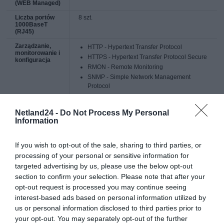
(WEB Managed)
Liczba portów
8 szt.
1000BaseT
(RJ45)
Zarządzanie,
HTTP - Hypertext Transfer Protocol
monitorowanie i
HTTPS - Hypertext Transfer Protocol Secure
konfiguracja
RMON - Remote Monitoring
SNMP - Simple Network Management
Protocol
Obsługiwane
IPv4
Netland24 -
Do Not Process My Personal
protokoły i
Information
IGMP snooping
standardy
IEEE 802.3az - Energy Efficient Ethernet
LLDP-MED - Link Layer Discovery Protocol -
If you wish to opt-out of the sale, sharing to third parties, or
Media Endpoint Discovery
processing of your personal or sensitive information for
RADIUS - zdalne uwierzytelnianie
targeted advertising by us, please use the below opt-out
użytkowników
section to confirm your selection. Please note that after your
LACP - Link Aggregation Control
opt-out request is processed you may continue seeing
STP/RSTP
interest-based ads based on personal information utilized by
us or personal information disclosed to third parties prior to
Rozmiar tablicy
8000
your opt-out. You may separately opt-out of the further
adresów MAC