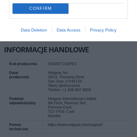
Informacje do
Specyfikacja [LINK]
CONFIRM
pobrania
Deklarowana waga jest wagą minimalną i może różnić się w zależności od
konfiguracji oraz zmian występujących w procesie produkcyjnym.
Data Deletion
Data Access
Privacy Policy
INFORMACJE HANDLOWE
Kod producenta
GS308T-100PES
Dane
Netgear, Inc.
producenta
350 E. Plumeria Drive
San Jose, CA 95134
Stany Zjednoczone
Telefon: +1 408-907-8000
Podmiot
Netgear International Limited
odpowiedzialny
6th Floor, Penrose Two
Penrose Dock
T23 YY09, Cork
Irlandia
Pomoc
https://www.netgear.com/support/
techniczna