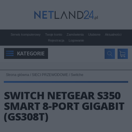
Serwis komputerowy
Twoje konto
Zamówienia
Ulubione
Aktualności
Rejestracja
Logowanie
KATEGORIE
Strona główna
/
SIECI PRZEWODOWE
/
Switche
SWITCH NETGEAR S350
SMART 8-PORT GIGABIT
(GS308T)