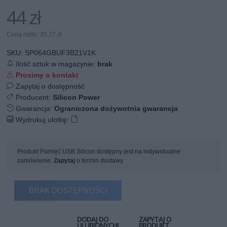
44 zł
Cena netto: 35,77 zł
SKU:
SP064GBUF3B21V1K
Ilość sztuk w magazynie:
brak
Prosimy o kontakt
Zapytaj o dostępność
Producent:
Silicon Power
Gwarancja:
Ograniczona dożywotnia gwarancja
Wydrukuj ulotkę:
Produkt Pamięć USB Silicon dostępny jest na indywidualne
zamówienie.
Zapytaj
o termin dostawy.
BRAK DOSTĘPNOŚCI
DODAJ DO
ZAPYTAJ O
ULUBIONYCH!
PRODUKT