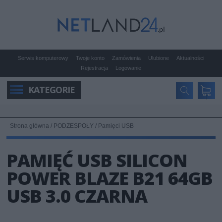
Serwis komputerowy
Twoje konto
Zamówienia
Ulubione
Aktualności
Rejestracja
Logowanie
KATEGORIE
Strona główna
/
PODZESPOŁY
/
Pamięci USB
PAMIĘĆ USB SILICON
POWER BLAZE B21 64GB
USB 3.0 CZARNA