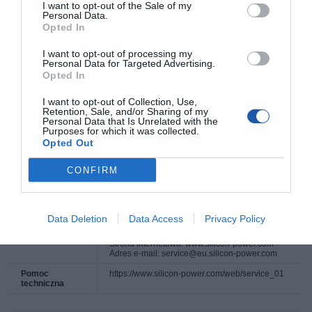
I want to opt-out of the Sale of my
Deklarowana waga jest wagą minimalną i może różnić się w zależności od
Personal Data.
konfiguracji oraz zmian występujących w procesie produkcyjnym.
Opted In
I want to opt-out of processing my
Personal Data for Targeted Advertising.
INFORMACJE HANDLOWE
Opted In
I want to opt-out of Collection, Use,
Kod producenta
SP064GBUF3B21V1K
Retention, Sale, and/or Sharing of my
Personal Data that Is Unrelated with the
Dane
Nazwa firmy: Silicon Power Computer &
Purposes for which it was collected.
producenta
Communications Inc.
Opted Out
Adres: 7F., No.106, Zhouzi St., Neihu District,
Taipei City 114, Tajwan
Numer telefonu: +886-2-8797-8833
CONFIRM
Strona internetowa: www.silicon-power.com
Adres e-mail: service@silicon-power.com
Podmiot
Nazwa firmy: Silicon Power Computer &
odpowiedzialny
Communications Netherlands B.V.
Data Deletion
Data Access
Privacy Policy
Adres: (1322 AB-16) Almere, Holandia
Numer telefonu: +31 36 760 9000
Strona internetowa: www.silicon-power.com
Adres e-mail: service@eu.silicon-power.com
Pomoc
https://www.silicon-power.com/web/service_01
techniczna