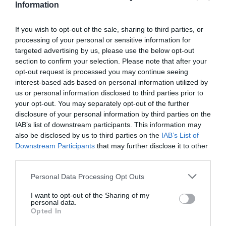
pamięci
Information
Wbudowany
Tak
czytnik kart
If you wish to opt-out of the sale, sharing to third parties, or
pamięci
processing of your personal or sensitive information for
Szerokość
19.500 mm
targeted advertising by us, please use the below opt-out
section to confirm your selection. Please note that after your
Wysokość
58.000 mm
opt-out request is processed you may continue seeing
Głębokość
9.600 mm
interest-based ads based on personal information utilized by
Obsługiwane
Windows 10
us or personal information disclosed to third parties prior to
systemy
Windows 8.1
your opt-out. You may separately opt-out of the further
operacyjne
Windows 8
disclosure of your personal information by third parties on the
Windows 7
IAB’s list of downstream participants. This information may
Windows Vista
also be disclosed by us to third parties on the
IAB’s List of
Windows XP
Downstream Participants
that may further disclose it to other
Mac OS 10.3.x
third parties.
Linux 2.6.x
Personal Data Processing Opt Outs
Dodatkowe
Kolor: Czarny
informacje
I want to opt-out of the Sharing of my
personal data.
Więcej
www.silicon-power.com [LINK]
Opted In
informacji