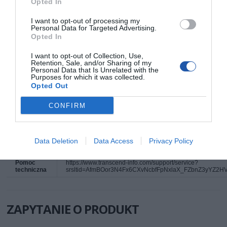
Opted In
Deklarowana waga jest wagą minimalną i może różnić się w zależności od
I want to opt-out of processing my
konfiguracji oraz zmian występujących w procesie produkcyjnym.
Personal Data for Targeted Advertising.
Opted In
INFORMACJE HANDLOWE
I want to opt-out of Collection, Use,
Retention, Sale, and/or Sharing of my
Personal Data that Is Unrelated with the
Purposes for which it was collected.
Kod
TS32GJF600
Opted Out
producenta
CONFIRM
Dane
Transcend Information, Inc.
producenta
No. 2, Creation Road III
Science-Based Industrial Park
Hsinchu 300-70
Tajwan
Data Deletion
Data Access
Privacy Policy
Telefon: +886 3 578 0256
Strona internetowa: www.transcend-info.com
Pomoc
https://www.transcend-info.com/support/service?
techniczna
srsltid=AfmBOor3N4Fx6CXvNcbfFpNxlaX_FZbnZ3yYZ2
ZAPYTANIE O PRODUKT