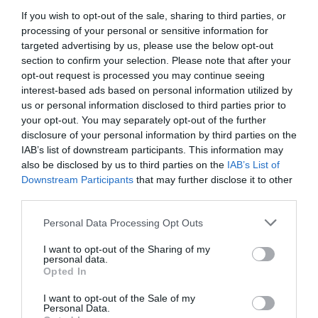
pamięci (flash)
If you wish to opt-out of the sale, sharing to third parties, or
Interfejs
USB 2.0
processing of your personal or sensitive information for
pamięci
targeted advertising by us, please use the below opt-out
section to confirm your selection. Please note that after your
Szybkość
32 MB/s
odczytu
opt-out request is processed you may continue seeing
interest-based ads based on personal information utilized by
Szybkość
12 MB/s
zapisu
us or personal information disclosed to third parties prior to
your opt-out. You may separately opt-out of the further
Wbudowany
Tak
czytnik kart
disclosure of your personal information by third parties on the
pamięci
IAB’s list of downstream participants. This information may
Szerokość
60.900 mm
also be disclosed by us to third parties on the
IAB’s List of
Downstream Participants
that may further disclose it to other
Wysokość
8.500 mm
third parties.
Głębokość
19.300 mm
Personal Data Processing Opt Outs
Obsługiwane
Microsoft Windows 2000
systemy
Microsoft Windows XP
operacyjne
I want to opt-out of the Sharing of my
Microsoft Windows Vista
personal data.
Windows 7
Opted In
I want to opt-out of the Sale of my
Więcej
www.transcend-info.com [LINK]
Personal Data.
informacji