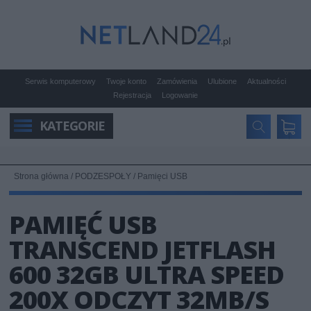
Serwis komputerowy
Twoje konto
Zamówienia
Ulubione
Aktualności
Rejestracja
Logowanie
KATEGORIE
Strona główna
/
PODZESPOŁY
/
Pamięci USB
PAMIĘĆ USB
TRANSCEND JETFLASH
600 32GB ULTRA SPEED
200X ODCZYT 32MB/S