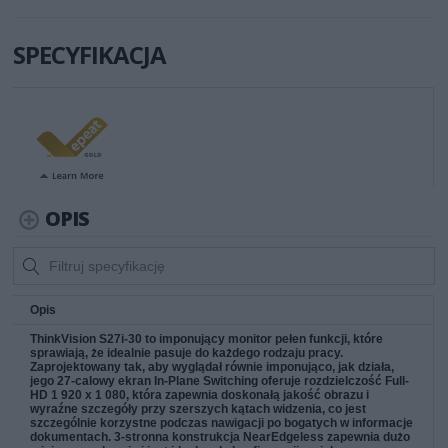
SPECYFIKACJA
OPIS
Opis
ThinkVision S27i-30 to imponujący monitor pełen funkcji, które
sprawiają, że idealnie pasuje do każdego rodzaju pracy.
Zaprojektowany tak, aby wyglądał równie imponująco, jak działa,
jego 27-calowy ekran In-Plane Switching oferuje rozdzielczość Full-
HD 1 920 x 1 080, która zapewnia doskonałą jakość obrazu i
wyraźne szczegóły przy szerszych kątach widzenia, co jest
szczególnie korzystne podczas nawigacji po bogatych w informacje
dokumentach. 3-stronna konstrukcja NearEdgeless zapewnia dużo