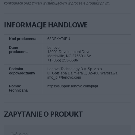
konfiguracji oraz zmian występujących w procesie produkcyjnym.
INFORMACJE HANDLOWE
Kod producenta
63DFKAT4EU
Dane
Lenovo
producenta
18001 Development Drive
Morrisville, NC 27560 USA
+1 (855) 253-6686
Podmiot
Lenovo Technology B.V. Sp. z o.o.
odpowiedzialny
ul. Gottlieba Daimlera 1, 02-460 Warszawa
info_pl@lenovo.com
Pomoc
https://support.lenovo.com/pl/pl
techniczna
ZAPYTANIE O PRODUKT
Twój e-mail