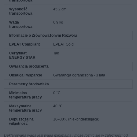
transportowa
Wysokość
45.2 cm
transportowa
Waga
6.9 kg
transportowa
Informacje o Zrównoważonym Rozwoju
EPEAT Compliant
EPEAT Gold
Certyfikat
Tak
ENERGY STAR
Gwarancja producenta
Obsługa i wsparcie
Gwarancja ograniczona - 3 lata
Parametry środowiska
Minimalna
0 °C
temperatura pracy
Maksymalna
40 °C
temperatura pracy
Dopuszczalna
10–80% (niekondensująca)
wilgotność
Deklarowana waga jest wagą minimalną i może różnić się w zależności od