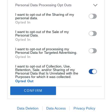
czemu można usiąść wygodnie i cieszyć się wizualnym
mistrzostwem.
Personal Data Processing Opt Outs
Stworzony z myślą o komforcie pracy
Zróżnicowane opcje
I want to opt-out of the Sharing of my
łączności monitora ThinkVision S27i-30 obejmują dwa porty
personal data.
HDMI i port VGA do podłączenia klawiatury, myszy i
Opted In
zewnętrznych urządzeń pamięci masowej. Monitor dobrze
dostosowuje się do wygody użytkownika dzięki funkcji
I want to opt-out of the Sale of my
pochylania. Można go również zamontować w standardzie VESA,
Personal Data.
aby zwolnić cenne miejsce na biurku. Łatwy montaż i przycisk
Opted In
szybkiego zwalniania zapewniają, że monitor ThinkVision S27i-30
jest łatwy w konfiguracji i zarządzaniu.
I want to opt-out of processing my
Przyjazny dla oczu i środowiska
Podnieś estetykę swojego
Personal Data for Targeted Advertising.
miejsca pracy dzięki przyciągającemu wzrok kolorowi monitora i
Opted In
wyjątkowo smukłej konstrukcji, która sprawia, że jest on
przyjemnością dla oczu. Równie starannie zadbano o to, by
I want to opt-out of Collection, Use,
monitor był przyjazny dla środowiska. Jest on zgodny z regulacją
Retention, Sale, and/or Sharing of my
Personal Data that Is Unrelated with the
TCO 9.0, najbardziej kompleksowym certyfikatem
Purposes for which it was collected.
zrównoważonego rozwoju dla produktów IT.
Opted Out
Ogólne
CONFIRM
Rodzaj
Monitor LCD z podświetleniem LED /
wyświetlacza
matryca aktywna TFT
Data Deletion
Data Access
Privacy Policy
Wielkość
27"
przekątnej