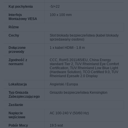
Kąt pochylenia
-5/+22
Interfejs
100 x 100 mm
Montażowy VESA
Różne
Cechy
Slot blokady bezpieczeństwa (kabel blokady
sprzedawany osobno)
Dołączone
1 x kabel HDMI - 1.8 m
przewody
Zgodność z
CCC, RoHS 2011/65/EU, China Energy
normami
standard Tier 2, TUV Rheinland Eye Comfort
Certification, TUV Rheinland Low Blue Light
(Hardware Solution), TCO Certified 9.0, TUV
Rheinland Eyesafe 2.0 Display
Lokalizacja
Angielski / Europa
Typ Gniazda
Gniazdo bezpieczeństwa Kensington
Zabezpieczającego
Zasilanie
Napięcie
AC 100-240 V (50/60 Hz)
wejściowe
Pobór Mocy
19.5 wat