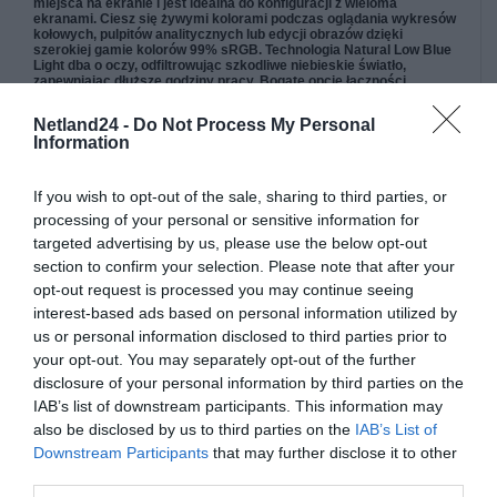
miejsca na ekranie i jest idealna do konfiguracji z wieloma
ekranami. Ciesz się żywymi kolorami podczas oglądania wykresów
kołowych, pulpitów analitycznych lub edycji obrazów dzięki
szerokiej gamie kolorów 99% sRGB. Technologia Natural Low Blue
Light dba o oczy, odfiltrowując szkodliwe niebieskie światło,
zapewniając dłuższe godziny pracy. Bogate opcje łączności
obejmują dwa porty HDMI, port VGA i port audio-out. Podstawa
monitora oferuje doskonałą funkcję pochylania, która pozwala
Netland24 -
Do Not Process My Personal
dostosować ją do wygodniejszej pozycji podczas pracy. Jeśli jednak
Information
chcesz zwolnić więcej miejsca na biurku, możesz również
zamontować go w standardzie VESA. Monitor ThinkVision S27i-30
pomaga zmniejszyć bałagan i zwiększyć przestrzeń na biurku dzięki
kompaktowej podstawie i zwięzłemu systemowi zarządzania
If you wish to opt-out of the sale, sharing to third parties, or
kablami. Intuicyjny joystick na monitorze zapewnia łatwy i szybki
processing of your personal or sensitive information for
dostęp do kalibracji ustawień wyświetlania zgodnie z własnymi
preferencjami. Monitor ThinkVision S27i-30 został wyprodukowany
targeted advertising by us, please use the below opt-out
zgodnie z przepisami TCO 9.0.
section to confirm your selection. Please note that after your
Kluczowe cechy
opt-out request is processed you may continue seeing
interest-based ads based on personal information utilized by
Wyświetla bogaty obraz i zmniejsza zmęczenie oczu
Monitor
us or personal information disclosed to third parties prior to
ThinkVision S27i-30 trafia w dziesiątkę, jeśli chodzi o
your opt-out. You may separately opt-out of the further
powierzchnię ekranu. Jego 27-calowy ekran Full-HD In-Plane
Switching o rozdzielczości 1 920 x 1 080, z 3-stronnymi cienkimi
disclosure of your personal information by third parties on the
ramkami, zapewnia szeroki widok wyświetlanych treści,
IAB’s list of downstream participants. This information may
niezależnie od kąta patrzenia. Doświadcz żywych obrazów dzięki
also be disclosed by us to third parties on the
IAB’s List of
szerokiej gamie kolorów 99% sRGB. Wbudowana technologia
Downstream Participants
that may further disclose it to other
Natural Low Blue Light redukuje emisję szkodliwego
third parties.
niebieskiego światła, aby zmniejszyć zmęczenie wzroku, dzięki