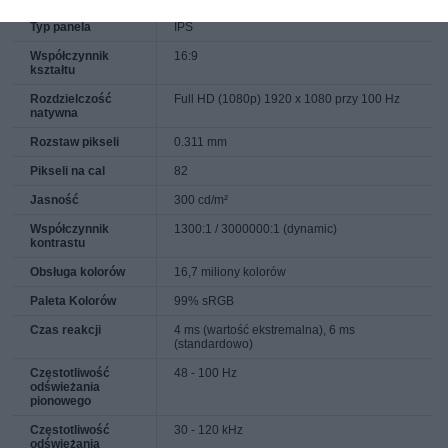
Typ panela
IPS
Współczynnik
16:9
kształtu
Rozdzielczość
Full HD (1080p) 1920 x 1080 przy 100 Hz
natywna
Rozstaw pikseli
0.311 mm
Pikseli na cal
82
Jasność
300 cd/m²
Współczynnik
1300:1 / 3000000:1 (dynamic)
kontrastu
Obsługa kolorów
16,7 miliony kolorów
Paleta Kolorów
99% sRGB
Czas reakcji
4 ms (wartość ekstremalna), 6 ms
(standardowo)
Częstotliwość
48 - 100 Hz
odświeżania
pionowego
Częstotliwość
30 - 120 kHz
odświeżania