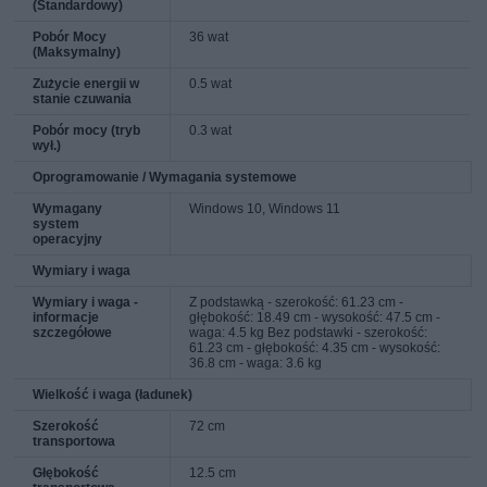
(Standardowy)
Pobór Mocy
36 wat
(Maksymalny)
Zużycie energii w
0.5 wat
stanie czuwania
Pobór mocy (tryb
0.3 wat
wył.)
Oprogramowanie / Wymagania systemowe
Wymagany
Windows 10, Windows 11
system
operacyjny
Wymiary i waga
Wymiary i waga -
Z podstawką - szerokość: 61.23 cm -
informacje
głębokość: 18.49 cm - wysokość: 47.5 cm -
szczegółowe
waga: 4.5 kg Bez podstawki - szerokość:
61.23 cm - głębokość: 4.35 cm - wysokość:
36.8 cm - waga: 3.6 kg
Wielkość i waga (ładunek)
Szerokość
72 cm
transportowa
Głębokość
12.5 cm