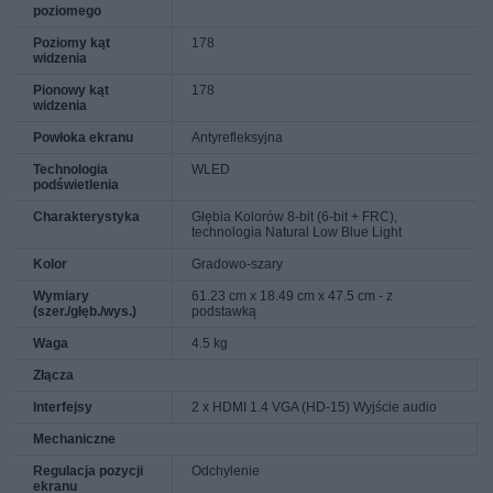
poziomego
Poziomy kąt
178
widzenia
Pionowy kąt
178
widzenia
Powłoka ekranu
Antyrefleksyjna
Technologia
WLED
podświetlenia
Charakterystyka
Głębia Kolorów 8-bit (6-bit + FRC),
technologia Natural Low Blue Light
Kolor
Gradowo-szary
Wymiary
61.23 cm x 18.49 cm x 47.5 cm - z
(szer./głęb./wys.)
podstawką
Waga
4.5 kg
Złącza
Interfejsy
2 x HDMI 1.4 VGA (HD-15) Wyjście audio
Mechaniczne
Regulacja pozycji
Odchylenie
ekranu