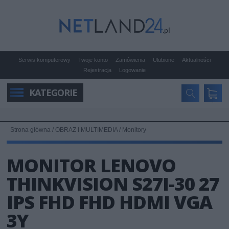
Serwis komputerowy
Twoje konto
Zamówienia
Ulubione
Aktualności
Rejestracja
Logowanie
KATEGORIE
Strona główna
/
OBRAZ I MULTIMEDIA
/
Monitory
MONITOR LENOVO
THINKVISION S27I-30 27
IPS FHD FHD HDMI VGA
3Y