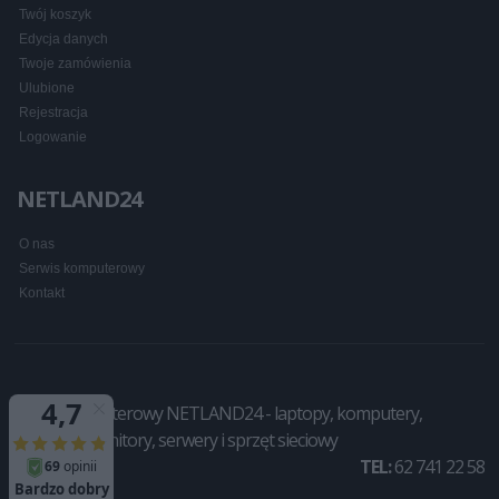
Twój koszyk
Edycja danych
Twoje zamówienia
Ulubione
Rejestracja
Logowanie
NETLAND24
O nas
Serwis komputerowy
Kontakt
Sklep komputerowy NETLAND24 - laptopy, komputery,
drukarki, monitory, serwery i sprzęt sieciowy
TEL:
62 741 22 58